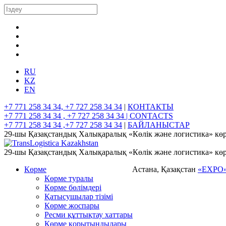
RU
KZ
EN
+7 771 258 34 34, +7 727 258 34 34
|
КОНТАКТЫ
+7 771 258 34 34 , +7 727 258 34 34 |
CONTACTS
+7 771 258 34 34 ,+7 727 258 34 34
|
БАЙЛАНЫСТАР
29-шы Қазақстандық Халықаралық «Көлік және логистика» көр
29-шы Қазақстандық Халықаралық «Көлік және логистика» көр
Көрме
Астана, Қазақстан
«EXPO
Көрме туралы
Көрме бөлімдері
Қатысушылар тізімі
Көрме жоспары
Ресми құттықтау хаттары
Көрме қорытындылары