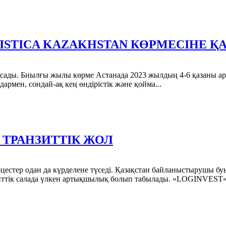
ISTICA KAZAKHSTAN КӨРМЕСІНЕ 
тысады. Биылғы жылы көрме Астанада 2023 жылдың 4-6 қазаны ар
рмен, сондай-ақ кең өндірістік және қойма...
 ТРАНЗИТТІК ЖОЛ
стер одан да күрделене түседі. Қазақстан байланыстырушы буын
зиттік салада үлкен артықшылық болып табылады. «LOGINVEST».