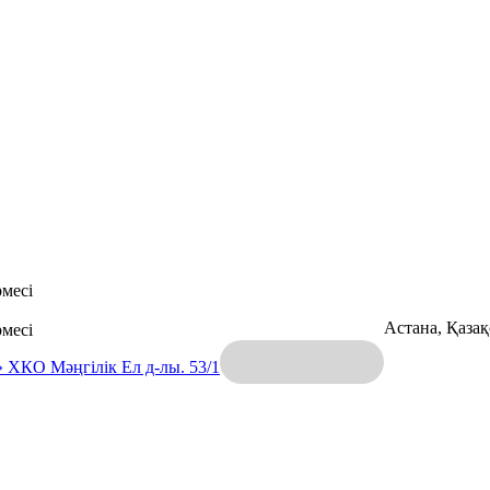
месі
Астана, Қаза
месі
» ХКО
Мәңгілік Ел д-лы. 53/1