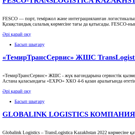
FESCO-TRANSLOGISTICA KAZAKHST
FESCO — порт, теміржол және интеграцияланған логистикалық би
Қазақстандық салалық көрмесіне тағы да қатысады. FESCO-ның
Әрі қарай оқу
Басып шығару
«ТемирТрансСервис» ЖШС TransLogisti
«ТемирТрансСервис» ЖШС - жүк вагондарына сервистік қызмет 
Астана қаласындағы «ЕХРО» ХКО 4-6 қазан аралығында өтетін Tr
Әрі қарай оқу
Басып шығару
GLOBALINK LOGISTICS КОМПАНИ
Globalink Logistics – TransLogistica Kazakhstan 2022 көрмес