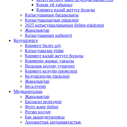
Қонақ үй табыңыз
Kөрмеге қалай жетуге болады
Қатысушының басшылығы
Қатысушылардың пікірлері
2025 қатысушыларының бейне-пікірлері
Жаңалықтар
Қатысушының кабинеті
Келушілерге
Көрмеге билет алу
Қатысушылар тізімі
Көрмеге қалай жетуге болады
Көрменің жұмыс уақыты
Визалық қолдау, турагент
Көрмеге келудің ережелері
Келушілердің пікірлері
Жаңалықтар
Iteca.events
Медиаорталық
Жаңалықтар
Баспасөз релиздері
Фото және бейне
Ресми қолдау
Бақ аккредитациясы
Ақпараттық ынтымақтастық