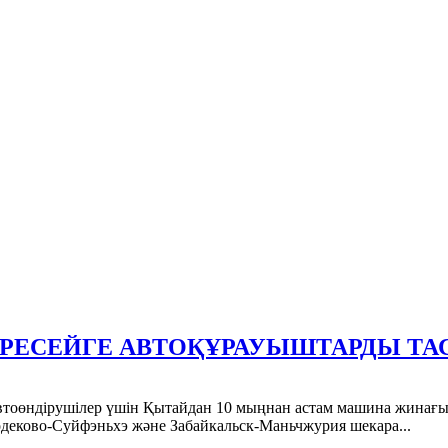
 РЕСЕЙГЕ АВТОҚҰРАУЫШТАРДЫ ТА
тоөндірушілер үшін Қытайдан 10 мыңнан астам машина жинағын
одеково-Суйфэньхэ және Забайкальск-Маньчжурия шекара...