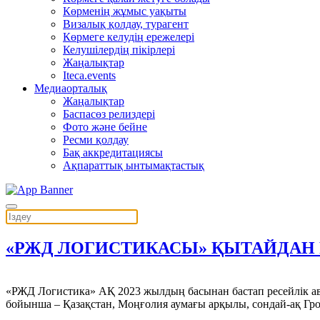
Көрменің жұмыс уақыты
Визалық қолдау, турагент
Көрмеге келудің ережелері
Келушілердің пікірлері
Жаңалықтар
Iteca.events
Медиаорталық
Жаңалықтар
Баспасөз релиздері
Фото және бейне
Ресми қолдау
Бақ аккредитациясы
Ақпараттық ынтымақтастық
«РЖД ЛОГИСТИКАСЫ» ҚЫТАЙДАН
«РЖД Логистика» АҚ 2023 жылдың басынан бастап ресейлік ав
бойынша – Қазақстан, Моңғолия аумағы арқылы, сондай-ақ Гр