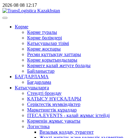
2026
08
08
12:17
Көрме
Көрме туралы
Көрме бөлімдері
Қатысушылар тізімі
Көрме жоспары
Ресми құттықтау хаттары
Көрме қорытындылары
Көрмеге қалай жетуге болады
Байланыстар
БАҒДАРЛАМА
Бағдарлама
Қатысушыларға
Стендті брондау
ҚАТЫСУ НҰСҚАЛАРЫ
Серіктестік мүмкіндіктер
Маркетингтік құралдар
ITECA.EVENTS - қалай жұмыс істейді
Көрменің жұмыс уақыты
Логистика
Визалық қолдау, турагент
Жүкті жеткізу және кедендік қызметтер