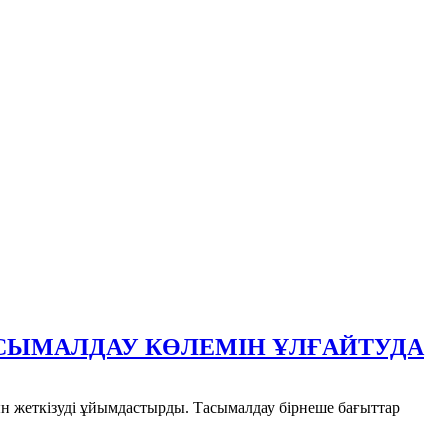
СЫМАЛДАУ КӨЛЕМІН ҰЛҒАЙТУДА
 жеткізуді ұйымдастырды. Тасымалдау бірнеше бағыттар