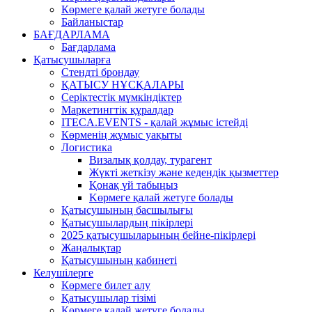
Көрмеге қалай жетуге болады
Байланыстар
БАҒДАРЛАМА
Бағдарлама
Қатысушыларға
Стендті брондау
ҚАТЫСУ НҰСҚАЛАРЫ
Серіктестік мүмкіндіктер
Маркетингтік құралдар
ITECA.EVENTS - қалай жұмыс істейді
Көрменің жұмыс уақыты
Логистика
Визалық қолдау, турагент
Жүкті жеткізу және кедендік қызметтер
Қонақ үй табыңыз
Kөрмеге қалай жетуге болады
Қатысушының басшылығы
Қатысушылардың пікірлері
2025 қатысушыларының бейне-пікірлері
Жаңалықтар
Қатысушының кабинеті
Келушілерге
Көрмеге билет алу
Қатысушылар тізімі
Көрмеге қалай жетуге болады