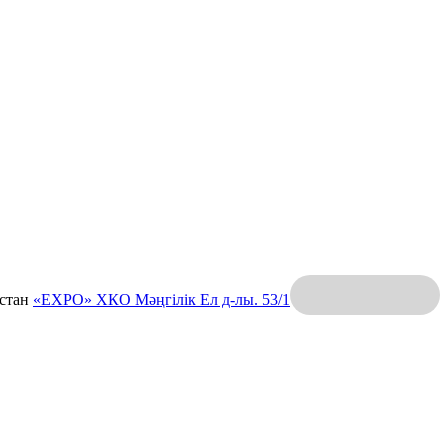
қстан
«EXPO» ХКО
Мәңгілік Ел д-лы. 53/1