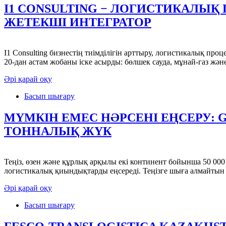
I1 CONSULTING − ЛОГИСТИКАЛЫ
ЖЕТЕКШІ ИНТЕГРАТОР
I1 Consulting бизнестің тиімділігін арттыру, логистикалық п
20-дан астам жобаны іске асырды: бөлшек сауда, мұнай-газ және
Әрі қарай оқу
Басып шығару
МҮМКІН ЕМЕС НӘРСЕНІ ЕҢСЕРУ: G
ТОННАЛЫҚ ЖҮК
Теңіз, өзен және құрлық арқылы екі континент бойынша 50 000
логистикалық қиындықтарды еңсереді. Теңізге шыға алмайтын 
Әрі қарай оқу
Басып шығару