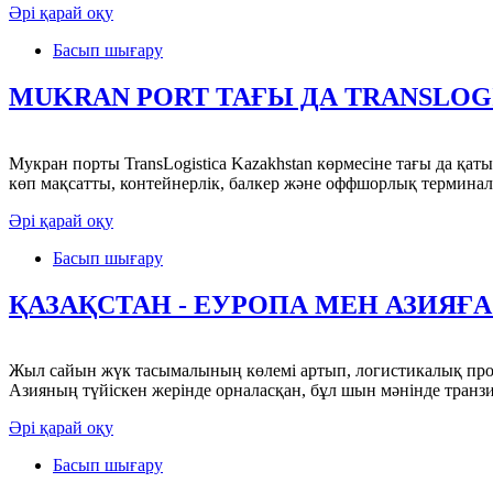
Әрі қарай оқу
Басып шығару
MUKRAN PORT ТАҒЫ ДА TRANSLOG
Мукран порты TransLogistica Kazakhstan көрмесіне тағы да қа
көп мақсатты, контейнерлік, балкер және оффшорлық терминалда
Әрі қарай оқу
Басып шығару
ҚАЗАҚСТАН - ЕУРОПА МЕН АЗИЯҒА
Жыл сайын жүк тасымалының көлемі артып, логистикалық проце
Азияның түйіскен жерінде орналасқан, бұл шын мәнінде тран
Әрі қарай оқу
Басып шығару