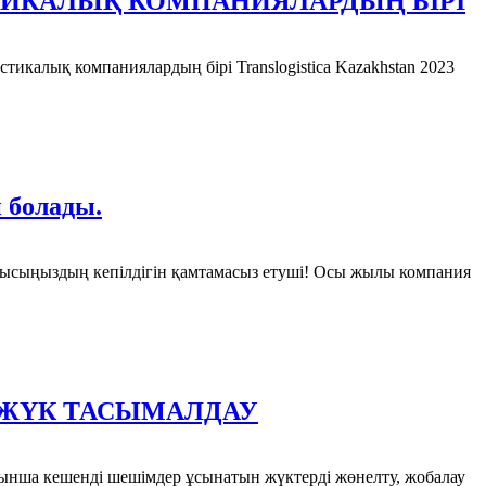
ИСТИКАЛЫҚ КОМПАНИЯЛАРДЫҢ БІРІ
тикалық компаниялардың бірі Translogistica Kazakhstan 2023
 болады.
абысыңыздың кепілдігін қамтамасыз етуші! Осы жылы компания
 ЖҮК ТАСЫМАЛДАУ
бойынша кешенді шешімдер ұсынатын жүктерді жөнелту, жобалау