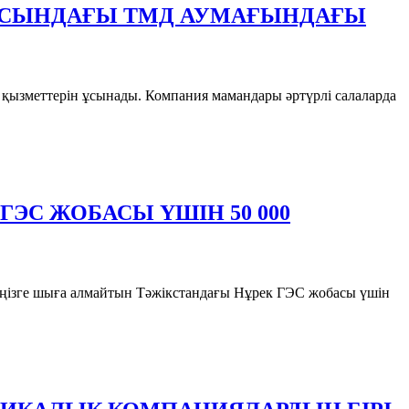
ЛАСЫНДАҒЫ ТМД АУМАҒЫНДАҒЫ
у қызметтерін ұсынады. Компания мамандары әртүрлі салаларда
ГЭС ЖОБАСЫ ҮШІН 50 000
 теңізге шыға алмайтын Тәжікстандағы Нұрек ГЭС жобасы үшін