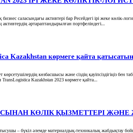
AN 2023 ІРІ ЖЕКЕ КӨЛІКТІК-ЛОГ
знес саласындағы активтері бар Ресейдегі ірі жеке көлік-логис
 активтердің әртараптандырылған портфеліндегі...
ca Kazakhstan көрмеге қайта қатысатын
көрсетушілердің көзбасшысы және сіздің қауіпсіздігіңіз бен т
ansLogistica Kazakhstan 2023 көрмеге қайта...
ЯСЫНАН КӨЛІК ҚЫЗМЕТТЕРІ ЖӘНЕ
іне қатысушы – бүкіл әлемде материалдық-техникалық жабдықтау 