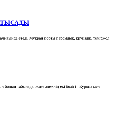
ҚАТЫСАДЫ
алығында өтеді. Мукран порты паромдық, круиздік, теміржол,
 болып табылады және әлемнің екі бөлігі - Еуропа мен
..