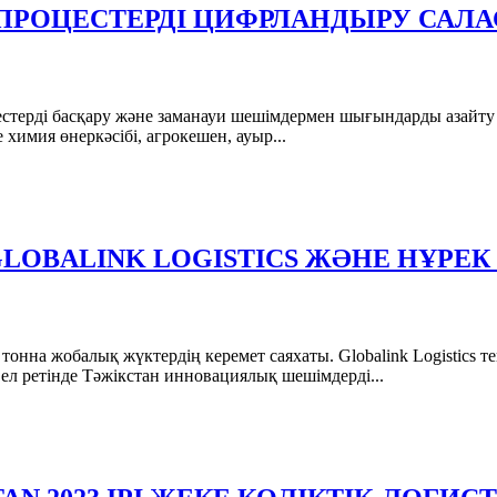
Қ ПРОЦЕСТЕРДІ ЦИФРЛАНДЫРУ СА
роцестерді басқару және заманауи шешімдермен шығындарды азайт
 химия өнеркәсібі, агрокешен, ауыр...
LOBALINK LOGISTICS ЖӘНЕ НҰРЕК 
 тонна жобалық жүктердің керемет саяхаты. Globalink Logistics
ел ретінде Тәжікстан инновациялық шешімдерді...