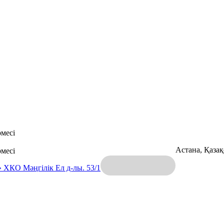
месі
Астана, Қаза
месі
» ХКО
Мәңгілік Ел д-лы. 53/1