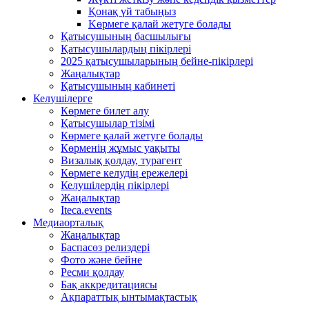
Қонақ үй табыңыз
Kөрмеге қалай жетуге болады
Қатысушының басшылығы
Қатысушылардың пікірлері
2025 қатысушыларының бейне-пікірлері
Жаңалықтар
Қатысушының кабинеті
Келушілерге
Көрмеге билет алу
Қатысушылар тізімі
Көрмеге қалай жетуге болады
Көрменің жұмыс уақыты
Визалық қолдау, турагент
Көрмеге келудің ережелері
Келушілердің пікірлері
Жаңалықтар
Iteca.events
Медиаорталық
Жаңалықтар
Баспасөз релиздері
Фото және бейне
Ресми қолдау
Бақ аккредитациясы
Ақпараттық ынтымақтастық