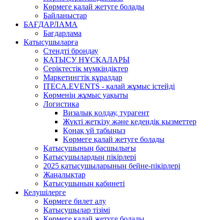
Көрмеге қалай жетуге болады
Байланыстар
БАҒДАРЛАМА
Бағдарлама
Қатысушыларға
Стендті брондау
ҚАТЫСУ НҰСҚАЛАРЫ
Серіктестік мүмкіндіктер
Маркетингтік құралдар
ITECA.EVENTS - қалай жұмыс істейді
Көрменің жұмыс уақыты
Логистика
Визалық қолдау, турагент
Жүкті жеткізу және кедендік қызметтер
Қонақ үй табыңыз
Kөрмеге қалай жетуге болады
Қатысушының басшылығы
Қатысушылардың пікірлері
2025 қатысушыларының бейне-пікірлері
Жаңалықтар
Қатысушының кабинеті
Келушілерге
Көрмеге билет алу
Қатысушылар тізімі
Көрмеге қалай жетуге болады