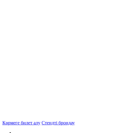
Көрмеге билет алу
Стендті брондау