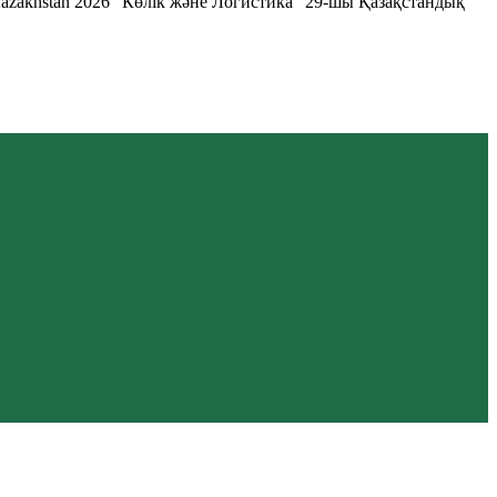
Kazakhstan 2026 "Көлік және Логистика" 29-шы Қазақстандық