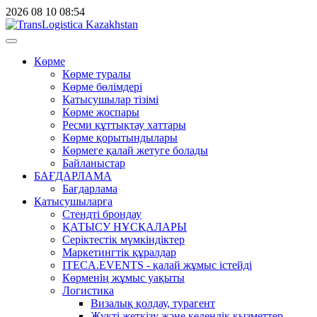
2026
08
10
08:54
Көрме
Көрме туралы
Көрме бөлімдері
Қатысушылар тізімі
Көрме жоспары
Ресми құттықтау хаттары
Көрме қорытындылары
Көрмеге қалай жетуге болады
Байланыстар
БАҒДАРЛАМА
Бағдарлама
Қатысушыларға
Стендті брондау
ҚАТЫСУ НҰСҚАЛАРЫ
Серіктестік мүмкіндіктер
Маркетингтік құралдар
ITECA.EVENTS - қалай жұмыс істейді
Көрменің жұмыс уақыты
Логистика
Визалық қолдау, турагент
Жүкті жеткізу және кедендік қызметтер