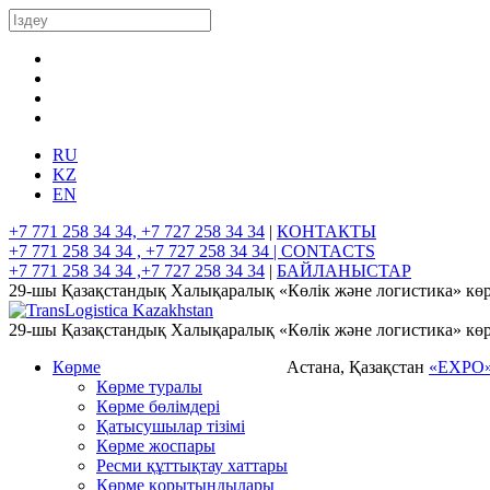
RU
KZ
EN
+7 771 258 34 34, +7 727 258 34 34
|
КОНТАКТЫ
+7 771 258 34 34 , +7 727 258 34 34 |
CONTACTS
+7 771 258 34 34 ,+7 727 258 34 34
|
БАЙЛАНЫСТАР
29-шы Қазақстандық Халықаралық «Көлік және логистика» көр
29-шы Қазақстандық Халықаралық «Көлік және логистика» көр
Көрме
Астана, Қазақстан
«EXPO
Көрме туралы
Көрме бөлімдері
Қатысушылар тізімі
Көрме жоспары
Ресми құттықтау хаттары
Көрме қорытындылары