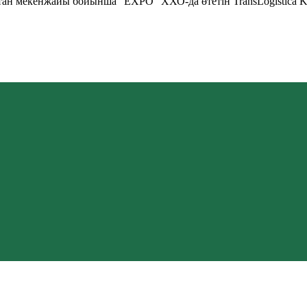
қстан мекенжайы бойынша "EXPO" ХХО-да өтетін TransLogistica 