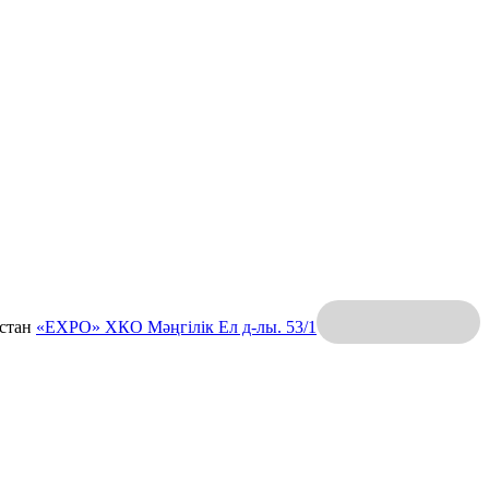
қстан
«EXPO» ХКО
Мәңгілік Ел д-лы. 53/1