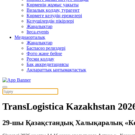
Көрменің жұмыс уақыты
Визалық қолдау, турагент
Көрмеге келудің ережелері
Келушілердің пікірлері
Жаңалықтар
Iteca.events
Медиаорталық
Жаңалықтар
Баспасөз релиздері
Фото және бейне
Ресми қолдау
Бақ аккредитациясы
Ақпараттық ынтымақтастық
TransLogistica Kazakhstan 202
29-шы Қазақстандық Халықаралық «Көл