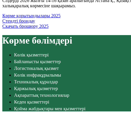
Сіздерді 2026 жылғы 14-16 қазан аралығында Астана қ., Қаза
халықаралық көрмесіне шақырамыз.
Көрме қорытындылары 2025
Стендті брондау
Скачать брошюру 2025
Көрме бөлімдері
Көлік қызметтері
Байланысты қызметтер
Логистикалық қызмет
Көлік инфрақұрылымы
Техникалық құралдар
Қаржылық қызметтер
Ақпараттық технологиялар
Кеден қызметтері
Қойма жабдықтары мен қызметтері