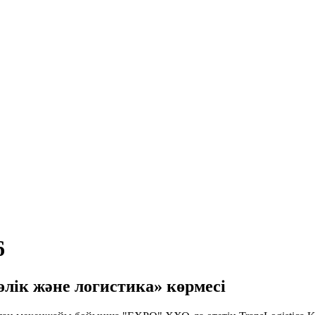
6
ік және логистика» көрмесі