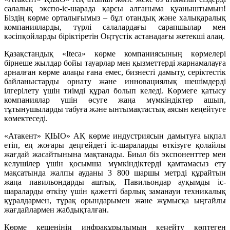
салалық экспо-іс-шарада қарсы алғаныма қуаныштымын!
Біздің көрме орталығымыз – бұл отандық және халықаралық
компанияларды, түрлі салалардағы сарапшылар мен
кәсіпқойларды біріктіретін Оңтүстік астанадағы жетекші алаң.
Қазақстан
дық
«Iteca»
көрме компаниясының көрмелері
бірнеше жылдар бойы тауарлар мен қызметтерді жарнамалауға
арналған көрме алаңы ғана емес, бизнесті дамыту, серіктестік
байланыстарды орнату және инновациялық шешімдерді
ілгерілету үшін тиімді құрал болып келеді. Көрмеге қатысу
компаниялар үшін өсуге жаңа мүмкіндіктер ашып,
тұтынушыларды
табуға және ынтымақтастық аясын кеңейтуге
көмектеседі.
«Атакент» Қ
ІЫ
О» АҚ көрме индустриясын дамытуға ықпал
етіп, ең жоғары деңгейдегі іс-шараларды өткізуге қолайлы
жағдай жасайтынына мақтанады. Биыл біз экспоненттер мен
келушілер үшін қосымша мүмкіндіктерді қамтамасыз ету
мақсатында жалпы ауданы 3 800 шаршы метрді құрайтын
жаңа павильондарды аштық. Павильондар ауқымды іс-
шараларды өткізу үшін қажетті барлық заманауи техникалық
құралдармен
, тұрақ орындарымен және жұмысқа ыңғайлы
жағдайлармен жабдықталған.
Көрме кешенінің инфрақұрылымын кеңейту көптеген