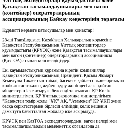
Ұлттық экспедиторлар қауымдастығы және
Қазақстан тасымалдаушылары мен вагон
(контейнер) операторларының
ассоциациясының Байқау кеңестерінің төрағасы
Құрметті көрмеге қатысушылар мен қонақтар!
28-ші TransLogistica Kazakhstan Халықаралық көрмесіне
Қазақстан Республикасының Ұлттық экспедиторлар
қауымдастығы (
ҚРҰЭҚ
) және
Қазақстан тасымалдаушылары
мен вагон (контейнер) операторларының ассоциациясы
(Қаз
ТОА
) атынан қош келдіңіздер!
Екі қауымдастықтың құрамына кіретін компаниялар
Қазақстан Республикасының Президенті Қасым-Жомарт
Кемелұлы Тоқаевтың тиімді, бәсекеге қабілетті және орнықты
көлік-логистикалық жүйені құру жөніндегі алға қойған
міндеттерін іске асыруға белсенді тартылған. ҚР Көлік
министрлігімен, ҚР Ұлттық экономика министрлігімен,
"Қазақстан темір жолы "ҰК" АҚ, "Атамекен" ҚР ҰКП және
басқа серіктестермен бірлесіп еліміздің көлік кешенін
дамытуға бағытталған жобалар іске асырылуда.
ҚРҰЭҚ
пен Қаз
ТОА
экспедиторлардың, вагон иелері мен
тасымалдаушылардың мемлекеттік органдарда да,