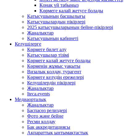
Қонақ үй табыңыз
Kөрмеге қалай жетуге болады
Қатысушының басшылығы
Қатысушылардың пікірлері
2025 қатысушыларының бейне-пікірлері
Жаңалықтар
Қатысушының кабинеті
Келушілерге
Көрмеге билет алу
Қатысушылар тізімі
Көрмеге қалай жетуге болады
Көрменің жұмыс уақыты
Визалық қолдау, турагент
Көрмеге келудің ережелері
Келушілердің пікірлері
Жаңалықтар
Iteca.events
Медиаорталық
Жаңалықтар
Баспасөз релиздері
Фото және бейне
Ресми қолдау
Бақ аккредитациясы
Ақпараттық ынтымақтастық