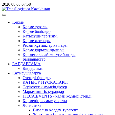
2026
08
08
07:58
Көрме
Көрме туралы
Көрме бөлімдері
Қатысушылар тізімі
Көрме жоспары
Ресми құттықтау хаттары
Көрме қорытындылары
Көрмеге қалай жетуге болады
Байланыстар
БАҒДАРЛАМА
Бағдарлама
Қатысушыларға
Стендті брондау
ҚАТЫСУ НҰСҚАЛАРЫ
Серіктестік мүмкіндіктер
Маркетингтік құралдар
ITECA.EVENTS - қалай жұмыс істейді
Көрменің жұмыс уақыты
Логистика
Визалық қолдау, турагент
Жүкті жеткізу және кедендік қызметтер