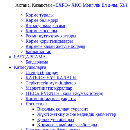
Астана, Қазақстан
«EXPO» ХКО
Мәңгілік Ел д-лы. 53/1
Көрме туралы
Көрме бөлімдері
Қатысушылар тізімі
Көрме жоспары
Ресми құттықтау хаттары
Көрме қорытындылары
Көрмеге қалай жетуге болады
Байланыстар
БАҒДАРЛАМА
Бағдарлама
Қатысушыларға
Стендті брондау
ҚАТЫСУ НҰСҚАЛАРЫ
Серіктестік мүмкіндіктер
Маркетингтік құралдар
ITECA.EVENTS - қалай жұмыс істейді
Көрменің жұмыс уақыты
Логистика
Визалық қолдау, турагент
Жүкті жеткізу және кедендік қызметтер
Қонақ үй табыңыз
Kөрмеге қалай жетуге болады
Қатысушының басшылығы