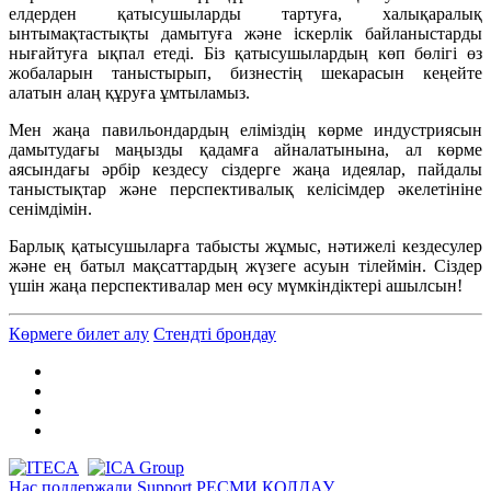
елдерден қатысушыларды тартуға, халықаралық
ынтымақтастықты дамытуға және іскерлік байланыстарды
нығайтуға ықпал етеді. Біз қатысушылардың кө
п бөлігі
өз
жобаларын таныстырып, бизнестің шекарасын кеңейте
алатын алаң құруға ұмтыламыз.
Мен жаңа павильондардың еліміздің көрме индустриясын
дамытудағы маңызды қадамға айналатынына
, ал к
өрме
аясындағы әрбір кездесу сіздерге жаңа идеялар, пайдалы
таныс
тық
тар және перспективалық келісімдер әкел
етініне
сенімдімін.
Барлық қатысушыларға табысты жұмыс, нәтижелі кездесулер
және ең батыл мақсаттардың жүзеге асуын тілеймін. Сіздер
үшін жаңа перспективалар мен өсу мүмкіндіктері ашылсын!
Көрмеге билет алу
Стендті брондау
Нас поддержали
Support
РЕСМИ ҚОЛДАУ