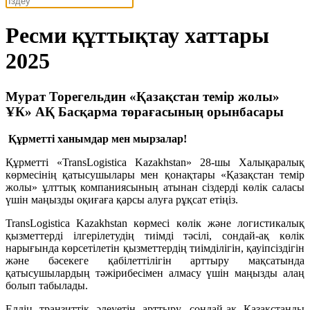
Ресми құттықтау хаттары
2025
Мурат Торегельдин «Қазақстан темір жолы»
ҰК» АҚ Басқарма төрағасының орынбасары
Құрметті ханымдар мен мырзалар!
Құрметті «TransLogistica Kazakhstan» 28-шы Халықаралық
көрмесінің қатысушылары мен қонақтары «Қазақстан темір
жолы» ұлттық компаниясының атынан сіздерді көлік саласы
үшін маңызды оқиғаға қарсы алуға рұқсат етіңіз.
TransLogistica Kazakhstan көрмесі көлік және логистикалық
қызметтерді ілгерілетудің тиімді тәсілі, сондай-ақ көлік
нарығында көрсетілетін қызметтердің тиімділігін, қауіпсіздігін
және бәсекеге қабілеттілігін арттыру мақсатында
қатысушылардың тәжірибесімен алмасу үшін маңызды алаң
болып табылады.
Елдің транзиттік әлеуетін арттыру, сондай-ақ Қазақстанды