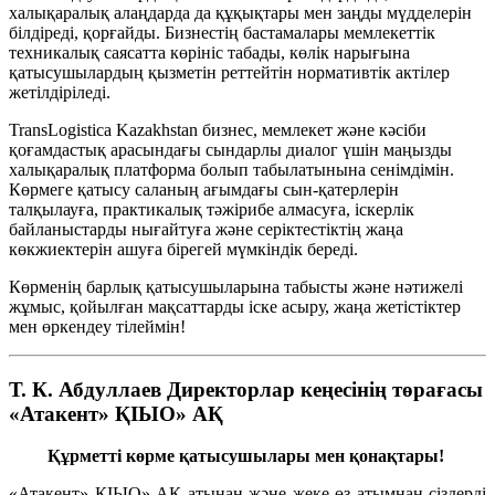
халықаралық алаңдарда да құқықтары мен заңды мүдделерін
білдіреді, қорғайды. Бизнестің бастамалары мемлекеттік
техникалық саясатта көрініс табады, көлік нарығына
қатысушылардың қызметін реттейтін нормативтік актілер
жетілдіріледі.
TransLogistica Kazakhstan
б
изнес, мемлекет және кәсіби
қоғамдастық арасындағы сындарлы диалог үшін маңызды
халықаралық платформа болып табылатынына сенімдімін.
Көрмеге қатысу саланың ағымдағы сын-қатерлерін
талқылауға, практикалық тәжірибе алмасуға, іскерлік
байланыстарды нығайтуға және серіктестіктің жаңа
көкжиектерін ашуға бірегей мүмкіндік береді.
Көрменің барлық қатысушыларына табысты және нәтижелі
жұмыс, қойылған мақсаттарды іске асыру, жаңа жетістіктер
мен өркендеу тілеймін!
Т. К. Абдуллаев Директорлар кеңесінің төрағасы
«Атакент» ҚІЫО» АҚ
Құрметті көрме қатысушылары мен қонақтары!
«Атакент» Қ
ІЫ
О» АҚ атынан және жеке өз атымнан сіздерді