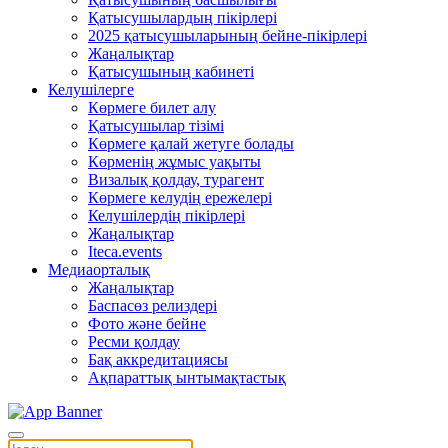
Қатысушылардың пікірлері
2025 қатысушыларының бейне-пікірлері
Жаңалықтар
Қатысушының кабинеті
Келушілерге
Көрмеге билет алу
Қатысушылар тізімі
Көрмеге қалай жетуге болады
Көрменің жұмыс уақыты
Визалық қолдау, турагент
Көрмеге келудің ережелері
Келушілердің пікірлері
Жаңалықтар
Iteca.events
Медиаорталық
Жаңалықтар
Баспасөз релиздері
Фото және бейне
Ресми қолдау
Бақ аккредитациясы
Ақпараттық ынтымақтастық