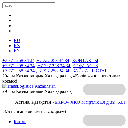
RU
KZ
EN
+7 771 258 34 34, +7 727 258 34 34
|
КОНТАКТЫ
+7 771 258 34 34 , +7 727 258 34 34 |
CONTACTS
+7 771 258 34 34 ,+7 727 258 34 34
|
БАЙЛАНЫСТАР
29-шы Қазақстандық Халықаралық «Көлік және логистика»
көрмесі
29-шы Қазақстандық Халықаралық
Астана, Қазақстан
«EXPO» ХКО
Мәңгілік Ел д-лы. 53/1
«Көлік және логистика» көрмесі
Көрме