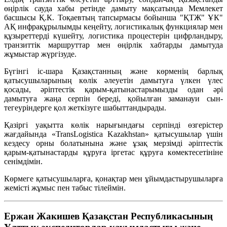
өңірлік сауда хабы ретінде дамыту мақсатында Мемлекет
басшысы Қ.К. Тоқаевтың тапсырмасы бойынша "ҚТЖ" ҰК"
АҚ инфрақұрылымды кеңейту, логистикалық функциялар мен
құзыреттерді күшейту, логистика процестерін цифрландыру,
транзиттік маршруттар мен өңірлік хабтарды дамытуда
жұмыстар жүргізуде.
Бүгінгі іс-шара Қазақстанның және көрменің барлық
қатысушыларының көлік әлеуетін дамытуға үлкен үлес
қосады, әріптестік қарым-қатынастарымызды одан әрі
дамытуға жаңа серпін береді, қойылған заманауи сын-
тегеуріндерге қол жеткізуге шабыттандырады.
Қазіргі уақытта көлік нарығындағы серпінді өзгерістер
жағдайында «TransLogistica Kazakhstan» қатысушылар үшін
кездесу орны болатынына және ұзақ мерзімді әріптестік
қарым-қатынастарды құруға іргетас құруға көмектесетініне
сенімдімін.
Көрмеге қатысушыларға, қонақтар мен ұйымдастырушыларға
жемісті жұмыс пен табыс тілеймін.
Ержан Жакишев Қазақстан Республикасының