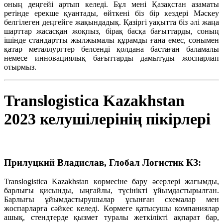
оның деңгейі артып келеді. Бұл мені Қазақстан азаматы
ретінде ерекше қуантады, өйткені біз бір кездері Мәскеу
белгілеген деңгейге жақындадық. Қазіргі уақытта біз әлі жаңа
шарттар жасасқан жоқпыз, бірақ басқа бағыттарды, соның
ішінде стандартты жылжымалы құрамды ғана емес, сонымен
қатар металлургтер белсенді қолдана бастаған баламалы
немесе инновациялық бағыттарды дамытуды жоспарлап
отырмыз.
Translogistica Kazakhstan
2023 келушілерінің пікірлері
Прилуцкий Владислав, Глобал Логистик КЗ:
Translogistica Kazakhstan көрмесіне бару әсерлері жағымды,
барлығы қисынды, ыңғайлы, түсінікті ұйымдастырылған.
Барлығы ұйымдастырушылар ұсынған схемалар мен
жоспарларға сәйкес келеді. Көрмеге қатысушы компаниялар
ашық, стендтерде қызмет туралы жеткілікті ақпарат бар,