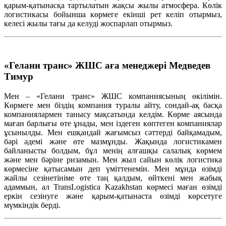
қарым-қатынасқа тартылатын жақсы жылы атмосфера. Көлік
логистикасы бойынша көрмеге екінші рет келіп отырмыз,
келесі жылы тағы да келуді жоспарлап отырмыз.
«Гелани транс» ЖШС аға менеджері Медведев
Тимур
Мен – «Гелани транс» ЖШС компаниясының өкілімін.
Көрмеге мен біздің компания туралы айту, сондай-ақ басқа
компаниялармен танысу мақсатында келдім. Көрме аясында
маған барлығы өте ұнады, мен іздеген көптеген компаниялар
ұсынылды. Мен ешқандай жағымсыз сәттерді байқамадым,
бәрі әдемі және өте мазмұнды. Жақында логистикамен
байланысты болдым, бұл менің алғашқы салалық көрмем
және мен бәріне ризамын. Мен жыл сайын көлік логистика
көрмесіне қатысамын деп үміттенемін. Мен мұнда өзімді
жайлы сезінетініме өте таң қалдым, өйткені мен жабық
адаммын, ал TransLogistica Kazakhstan көрмесі маған өзімді
еркін сезінуге және қарым-қатынаста өзімді көрсетуге
мүмкіндік берді.