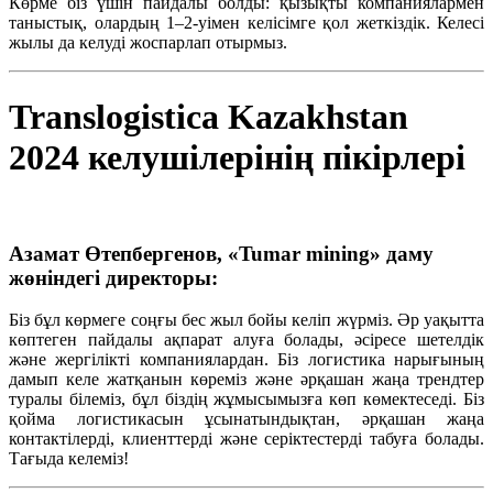
Көрме
біз
үшін
пайдалы
болды
:
қызықты
компаниялармен
таныстық
,
олардың
1–2-уімен
келісімге
қол
жеткіздік
.
Келесі
жылы
да
келуді
жоспарлап
отырмыз
.
Translogistica Kazakhstan
2024 келушілерінің пікірлері
Азамат Өтепбергенов, «Tumar mining» даму
жөніндегі директоры:
Біз бұл көрмеге соңғы бес жыл бойы келіп жүрміз. Әр уақытта
көптеген пайдалы ақпарат алуға болады, әсіресе шетелдік
және жергілікті компаниялардан. Біз логистика нарығының
дамып келе жатқанын көреміз және әрқашан жаңа трендтер
туралы білеміз, бұл біздің жұмысымызға көп көмектеседі. Біз
қойма логистикасын ұсынатындықтан, әрқашан жаңа
контактілерді, клиенттерді және серіктестерді табуға болады.
Тағыда келеміз!