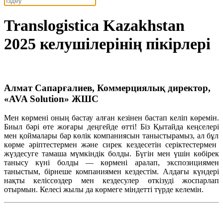
Translogistica Kazakhstan
2025 келушілерінің пікірлері
Алмат Сапарғалиев, Коммерциялық директор,
«AVA Solution» ЖШС
Мен
көрмені
оның
бастау
алған
кезінен
бастап
келіп
көремін
.
Биыл
бәрі
өте
жоғары
деңгейде
өтті
!
Біз
Қытайда
кеңселері
мен
қоймалары
бар
көлік
компаниясын
таныстырамыз
, ал
бұл
көрме
әріптестермен
және
сирек
кездесетін
серіктестермен
жүздесуге
тамаша
мүмкіндік
болды
.
Бүгін
мен
үшін
көбірек
танысу
күні
болды
—
көрмені
аралап
,
экспозициямен
таныстым
,
бірнеше
компаниямен
кездестім
.
Алдағы
күндері
нақты
келіссөздер
мен
кездесулер
өткізуді
жоспарлап
отырмын
.
Келесі
жылы
да
көрмеге
міндетті
түрде
келемін
.