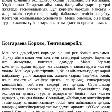
Біздің компания экспедитор болып табылады, біз Қытайдан,
Үндістаннан Татарстан аймағына, басқа аймақтарға әртүрлі
жүктерді тасымалдаймыз. Бұл көрмеге барудың мақсаты -
жаңа көлік серіктестерін табу, байланыс желісін кеңейту.
Көптеген компаниялар ұсынылған. Менің ойымша, біз нарық
туралы жалпы түсінік тауып, ынтымақтастық орната аламыз.
Козгараева Коркем, Тенгизшевройл:
Мен осы деңгейдегі көрмеде бірінші рет болып отырмын.
Тіркеу аймағынан мен көптеген стендтерді көрдім, барлығы
өте мазмұнды, көптеген адамдар. Маған барлық
компаниялардың өздерін, өз салаларын таныстыруға келгені
ұнады. Мен жүк үйлестірушімін, біз өз аймағымызда әрі қарай
пайдалану үшін ақпараттық жаңалықтарды іздейміз. Көлік
және логистика конференциясы, сондай-ақ, спикерлердің
көпшілігінің сөйлеген сөздері өте ұнады. Сарапшылар
қалыптасқан геосаяси жағдайда қандай мүмкіндіктер бар,
экспортты дамыту туралы ақпаратпен бөлісті. Кез келген
ақпарат қызықты болды. Сондай-ақ, «Жаһандық контейнерлік
тасымалдау компаниясының» тәсілі мен дайындығы ұнады,
олардың контейнерлерді тасымалдауға арналған 800-ге жуық
кемесі бар. Бұл компанияның өкілдері жүктерді қадағалау,