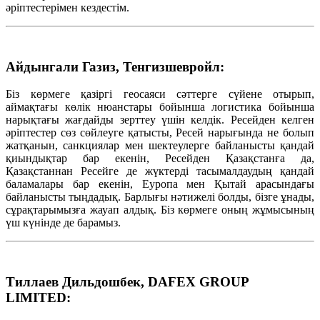
әріптестерімен кездестім.
Айдынгали Газиз, Тенгизшевройл:
Біз көрмеге қазіргі геосаяси сәттерге сүйене отырып,
аймақтағы көлік нюанстары бойынша логистика бойынша
нарықтағы жағдайды зерттеу үшін келдік. Ресейден келген
әріптестер сөз сөйлеуге қатысты, Ресей нарығында не болып
жатқанын, санкциялар мен шектеулерге байланысты қандай
қиындықтар бар екенін, Ресейден Қазақстанға да,
Қазақстаннан Ресейге де жүктерді тасымалдаудың қандай
баламалары бар екенін, Еуропа мен Қытай арасындағы
байланысты тыңдадық. Барлығы нәтижелі болды, бізге ұнады,
сұрақтарымызға жауап алдық. Біз көрмеге оның жұмысының
үш күнінде де барамыз.
Тиллаев Дильдошбек, DAFEX GROUP
LIMITED: