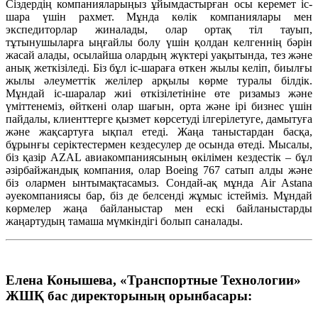
Сіздердің компанияларыңыз ұйымдастырған осы керемет іс-
шара үшін рахмет. Мұнда көлік компаниялары мен
экспедиторлар жиналады, олар ортақ тіл тауып,
тұтынушыларға ыңғайлы болу үшін қолдан келгеннің бәрін
жасай алады, осылайша олардың жүктері уақытында, тез және
анық жеткізіледі. Біз бұл іс-шараға өткен жылы келіп, биылғы
жылы әлеуметтік желілер арқылы көрме туралы білдік.
Мұндай іс-шаралар жиі өткізілетініне өте ризамыз және
үміттенеміз, өйткені олар шағын, орта және ірі бизнес үшін
пайдалы, клиенттерге қызмет көрсетуді ілгерілетуге, дамытуға
және жақсартуға ықпал етеді. Жаңа таныстардан басқа,
бұрынғы серіктестермен кездесулер де осында өтеді. Мысалы,
біз қазір AZAL авиакомпаниясының өкілімен кездестік – бұл
әзірбайжандық компания, олар Boeing 767 сатып алды және
біз олармен ынтымақтасамыз. Сондай-ақ мұнда Air Astana
әуекомпаниясы бар, біз де белсенді жұмыс істейміз. Мұндай
көрмелер жаңа байланыстар мен ескі байланыстарды
жаңартудың тамаша мүмкіндігі болып саналады.
Елена Конышева, «Транспортные Технологии»
ЖШҚ бас директорының орынбасары: