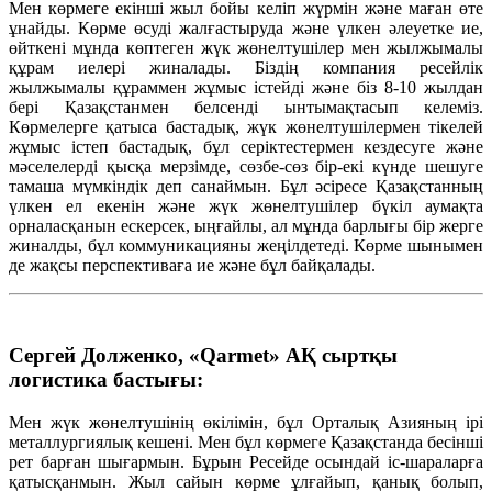
Мен көрмеге екінші жыл бойы келіп жүрмін және маған өте
ұнайды. Көрме өсуді жалғастыруда және үлкен әлеуетке ие,
өйткені мұнда көптеген жүк жөнелтушілер мен жылжымалы
құрам иелері жиналады. Біздің компания ресейлік
жылжымалы құраммен жұмыс істейді және біз 8-10 жылдан
бері Қазақстанмен белсенді ынтымақтасып келеміз.
Көрмелерге қатыса бастадық, жүк жөнелтушілермен тікелей
жұмыс істеп бастадық, бұл серіктестермен кездесуге және
мәселелерді қысқа мерзімде, сөзбе-сөз бір-екі күнде шешуге
тамаша мүмкіндік деп санаймын. Бұл әсіресе Қазақстанның
үлкен ел екенін және жүк жөнелтушілер бүкіл аумақта
орналасқанын ескерсек, ыңғайлы, ал мұнда барлығы бір жерге
жиналды, бұл коммуникацияны жеңілдетеді. Көрме шынымен
де жақсы перспективаға ие және бұл байқалады.
Сергей Долженко, «Qarmet» АҚ сыртқы
логистика бастығы:
Мен жүк жөнелтушінің өкілімін, бұл Орталық Азияның ірі
металлургиялық кешені. Мен бұл көрмеге Қазақстанда бесінші
рет барған шығармын. Бұрын Ресейде осындай іс-шараларға
қатысқанмын. Жыл сайын көрме ұлғайып, қанық болып,