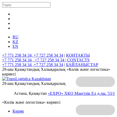
RU
KZ
EN
+7 771 258 34 34, +7 727 258 34 34
|
КОНТАКТЫ
+7 771 258 34 34 , +7 727 258 34 34 |
CONTACTS
+7 771 258 34 34 ,+7 727 258 34 34
|
БАЙЛАНЫСТАР
29-шы Қазақстандық Халықаралық «Көлік және логистика»
көрмесі
29-шы Қазақстандық Халықаралық
Астана, Қазақстан
«EXPO» ХКО
Мәңгілік Ел д-лы. 53/1
«Көлік және логистика» көрмесі
Көрме