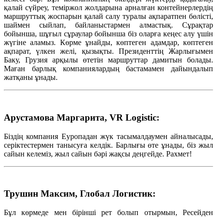
қалай сүйреу, теміржол жолдарына арналған контейнерлердің
маршруттық жоспарын қалай салу туралы ақпаратпен бөлісті,
шаймен сыйлап, байланыстармен алмастық. Сұрақтар
бойынша, шұғыл сұраулар бойынша біз оларға кеңес алу үшін
жүгіне аламыз. Көрме ұнайды, көптеген адамдар, көптеген
ақпарат, үлкен желі, қызықты. Президенттің Жарлығымен
Баку, Грузия арқылы өтетін маршруттар дамитын болады.
Маған барлық компаниялардың бастамамен дайындалып
жатқаны ұнады.
Арустамова Маргарита, VR Logistic:
Біздің компания Еуропадан жүк тасымалдаумен айналысады,
серіктестермен танысуға келдік. Барлығы өте ұнады, біз жыл
сайын келеміз, жыл сайын бәрі жақсы деңгейде. Рахмет!
Трушин Максим, Глобал Логистик:
Бұл көрмеде мен бірінші рет болып отырмын, Ресейден