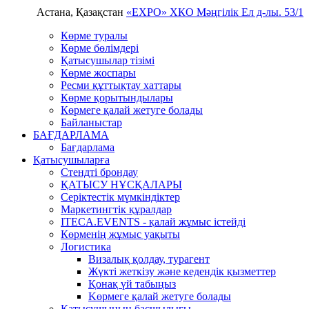
Астана, Қазақстан
«EXPO» ХКО
Мәңгілік Ел д-лы. 53/1
Көрме туралы
Көрме бөлімдері
Қатысушылар тізімі
Көрме жоспары
Ресми құттықтау хаттары
Көрме қорытындылары
Көрмеге қалай жетуге болады
Байланыстар
БАҒДАРЛАМА
Бағдарлама
Қатысушыларға
Стендті брондау
ҚАТЫСУ НҰСҚАЛАРЫ
Серіктестік мүмкіндіктер
Маркетингтік құралдар
ITECA.EVENTS - қалай жұмыс істейді
Көрменің жұмыс уақыты
Логистика
Визалық қолдау, турагент
Жүкті жеткізу және кедендік қызметтер
Қонақ үй табыңыз
Kөрмеге қалай жетуге болады
Қатысушының басшылығы