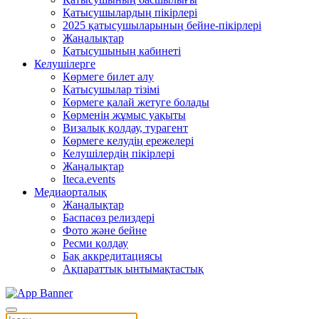
Қатысушылардың пікірлері
2025 қатысушыларының бейне-пікірлері
Жаңалықтар
Қатысушының кабинеті
Келушілерге
Көрмеге билет алу
Қатысушылар тізімі
Көрмеге қалай жетуге болады
Көрменің жұмыс уақыты
Визалық қолдау, турагент
Көрмеге келудің ережелері
Келушілердің пікірлері
Жаңалықтар
Iteca.events
Медиаорталық
Жаңалықтар
Баспасөз релиздері
Фото және бейне
Ресми қолдау
Бақ аккредитациясы
Ақпараттық ынтымақтастық