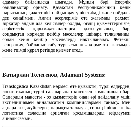
адамдар байланысқа шығады. Мұның бәрі іскерлік
байланыстар орнату, Қазақстан Республикасының көлік
нарығының қажеттілігін айқындау үшін тиімді және пайдалы
деп санаймын. Алған әсерлеріміз өте жағымды, рахмет!
Бірқатар алдын-ала келісімдер болды, біздің қызметтерімізге,
серіктестік қарым-қатынастарға қызығушылық бар,
сондықтан көрмеде кейбір мәселелер ішінара талқыланды,
содан кейін кейбір мәселелерді нақтылаймыз. Жетекші
генерация, байланыс табу тұрғысынан - көрме өте жағымды
және тиімді құрал ретінде қызмет етеді.
Батырлан Толегенов, Adamant Systems:
Translogistica Kazakhstan көрмесі өте қызықты, түрлі елдерден,
логистиканың түрлі салаларынан көптеген компаниялар бар.
Сапардың мақсаты - өз қызметтерін одан әрі пайдалану үшін
экспедициямен айналысатын компаниялармен танысу. Мен
ақпараттық жүйелерге, нарықты талдауға, соның ішінде көлік-
логистика саласына арналған қосымшаларды әзірлеумен
айналысамын.