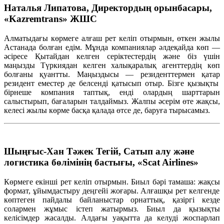
Наталья Липатова, Директордың орынбасары,
«Kazremtrans» ЖШС
Алматыдағы
көрмеге
алғаш
рет
келіп
отырмын
,
өткен
жылы
Астанада
болған
едім
.
Мұнда
компаниялар
әлдеқайда
көп
—
әсіресе
Қытайдан
келген
серіктестердің
және
біз
үшін
маңызды
Түркиядан
келген
халықаралық
агенттердің
көп
болғаны
қуантты
.
Маңыздысы
—
резиденттермен
қатар
резидент
еместер
де
белсенді
қатысып
отыр
.
Бізге
қызықты
бірнеше
компания
та
птық
,
енді
олардың
шарттарын
салыстырып
,
бағаларын
талдаймыз
.
Жалпы
әсерім
өте
жақсы
,
келесі
жылы
көрме
басқа
қалада
өтсе
де,
баруға
тырысамыз
.
Шыңғыс-Хан Тәжек Тегій, Сатып алу және
логистика бөлімінің бастығы, «Scat Airlines»
Көрмеге
екінші
рет
келіп
отырмын
. Биыл
бәрі
тамаша
:
жақсы
формат,
ұйымдастыру
деңгейі
жоғары
.
Алғашқы
рет
кел
генде
көптеген
пайдалы
байланыстар
орнаттық
,
қазіргі
кезде
солармен
жұмыс
істеп
жатырмыз
. Биыл да
қызықты
келісімдер
жасалды
.
Алдағы
уақытта
да
келуді
жоспарлап