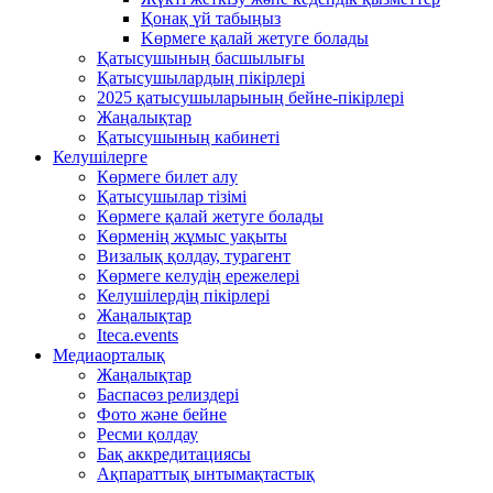
Қонақ үй табыңыз
Kөрмеге қалай жетуге болады
Қатысушының басшылығы
Қатысушылардың пікірлері
2025 қатысушыларының бейне-пікірлері
Жаңалықтар
Қатысушының кабинеті
Келушілерге
Көрмеге билет алу
Қатысушылар тізімі
Көрмеге қалай жетуге болады
Көрменің жұмыс уақыты
Визалық қолдау, турагент
Көрмеге келудің ережелері
Келушілердің пікірлері
Жаңалықтар
Iteca.events
Медиаорталық
Жаңалықтар
Баспасөз релиздері
Фото және бейне
Ресми қолдау
Бақ аккредитациясы
Ақпараттық ынтымақтастық