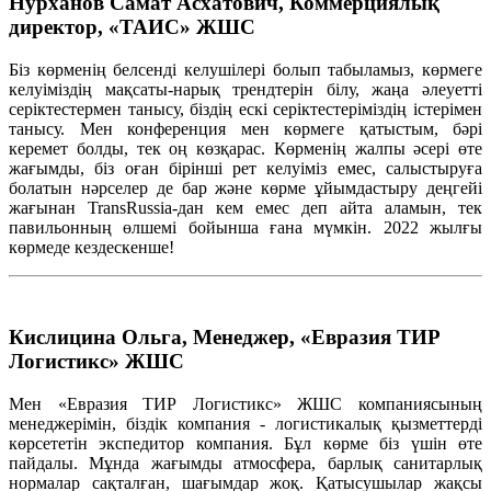
Нурханов Самат Асхатович, Коммерциялық
директор, «ТАИС» ЖШС
Біз көрменің белсенді келушілері болып табыламыз, көрмеге
келуіміздің мақсаты-нарық трендтерін білу, жаңа әлеуетті
серіктестермен танысу, біздің ескі серіктестеріміздің істерімен
танысу. Мен конференция мен көрмеге қатыстым, бәрі
керемет болды, тек оң көзқарас. Көрменің жалпы әсері өте
жағымды, біз оған бірінші рет келуіміз емес, салыстыруға
болатын нәрселер де бар және көрме ұйымдастыру деңгейі
жағынан TransRussia-дан кем емес деп айта аламын, тек
павильонның өлшемі бойынша ғана мүмкін. 2022 жылғы
көрмеде кездескенше!
Кислицина Ольга, Менеджер, «Евразия ТИР
Логистикс» ЖШС
Мен «Евразия ТИР Логистикс» ЖШС компаниясының
менеджерімін, біздік компания - логистикалық қызметтерді
көрсететін экспедитор компания. Бұл көрме біз үшін өте
пайдалы. Мұнда жағымды атмосфера, барлық санитарлық
нормалар сақталған, шағымдар жоқ. Қатысушылар жақсы