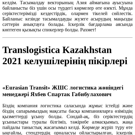
келдім. Тасымалдау векторының Азия аймағына ауысуына
байланысты біз үшін осы түрдегі көрмелер өте өзекті. Мұнда
серіктестерімізді кездестірдік, олармен тікелей сөйлестік.
Байланыс кезінде тасымалдауды жүзеге асырудың маңызды
сәттерін анықтауға болады. Іскерлік бағдарлама аясында
көптеген қызықты спикерлер болды. Рахмет!
Translogistica Kazakhstan
2021 келушілерінің пікірлері
«Eurasian Transit» ЖШС логистика жөніндегі
менеджері Яхбев Спартак Габибулахович
Біздің компания логистика саласында жұмыс істейді және
біздің сапарымыздың мақсаты басқа компанияларға өзіміздің
қызметтерді ұсыну болды. Сондай-ақ, біз серіктестердің
ұсыныстары туралы білгіміз, тәжірибе алмасқымыз, жаңа
пайдалы таныстық жасағымыз келді. Көрмеде жүріп түру өте
ыңғайлы, стендтердің орналасуы ойластырылған, іскерлік