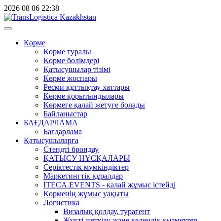
2026
08
06
22:38
Көрме
Көрме туралы
Көрме бөлімдері
Қатысушылар тізімі
Көрме жоспары
Ресми құттықтау хаттары
Көрме қорытындылары
Көрмеге қалай жетуге болады
Байланыстар
БАҒДАРЛАМА
Бағдарлама
Қатысушыларға
Стендті брондау
ҚАТЫСУ НҰСҚАЛАРЫ
Серіктестік мүмкіндіктер
Маркетингтік құралдар
ITECA.EVENTS - қалай жұмыс істейді
Көрменің жұмыс уақыты
Логистика
Визалық қолдау, турагент
Жүкті жеткізу және кедендік қызметтер