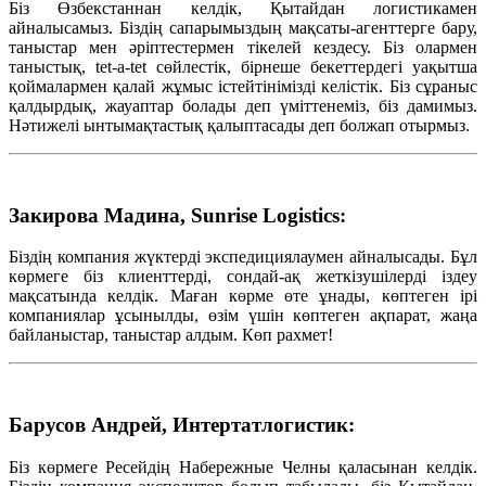
Біз Өзбекстаннан келдік, Қытайдан логистикамен
айналысамыз. Біздің сапарымыздың мақсаты-агенттерге бару,
таныстар мен әріптестермен тікелей кездесу. Біз олармен
таныстық, tet-a-tet сөйлестік, бірнеше бекеттердегі уақытша
қоймалармен қалай жұмыс істейтінімізді келістік. Біз сұраныс
қалдырдық, жауаптар болады деп үміттенеміз, біз дамимыз.
Нәтижелі ынтымақтастық қалыптасады деп болжап отырмыз.
Закирова Мадина, Sunrise Logistics:
Біздің компания жүктерді экспедициялаумен айналысады. Бұл
көрмеге біз клиенттерді, сондай-ақ жеткізушілерді іздеу
мақсатында келдік. Маған көрме өте ұнады, көптеген ірі
компаниялар ұсынылды, өзім үшін көптеген ақпарат, жаңа
байланыстар, таныстар алдым. Көп рахмет!
Барусов Андрей, Интертатлогистик:
Біз көрмеге Ресейдің Набережные Челны қаласынан келдік.