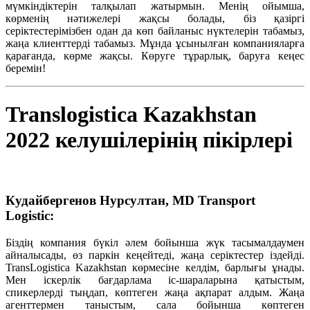
мүмкіндіктерін талқылап жатырмын. Менің ойымша,
көрменің нәтижелері жақсы болады, біз қазіргі
серіктестерімізбен одан да көп байланыс нүктелерін табамыз,
жаңа клиенттерді табамыз. Мұнда ұсынылған компанияларға
қарағанда, көрме жақсы. Көруге тұрарлық, баруға кеңес
беремін!
Translogistica Kazakhstan
2022 келушілерінің пікірлері
Кудайбергенов Нурсултан, MD Transport
Logistic:
Біздің компания бүкіл әлем бойынша жүк тасымалдаумен
айналысады, өз паркін кеңейтеді, жаңа серіктестер іздейді.
TransLogistica Kazakhstan көрмесіне келдім, барлығы ұнады.
Мен іскерлік бағдарлама іс-шараларына қатыстым,
спикерлерді тыңдап, көптеген жаңа ақпарат алдым. Жаңа
агенттермен таныстым, сала бойынша көптеген