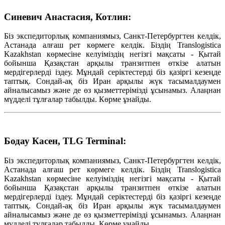
Синевич Анастасия, Котлин:
Біз экспедиторлық компаниямыз, Санкт-Петербургтен келдік,
Астанада алғаш рет көрмеге келдік. Біздің Translogistica
Kazakhstan көрмесіне келуіміздің негізгі мақсаты - Қытай
бойынша Қазақстан арқылы транзитпен өткізе алатын
мердігерлерді іздеу. Мұндай серіктестерді біз қазіргі кезеңде
таптық. Сондай-ақ біз Иран арқылы жүк тасымалдаумен
айналысамыз және де өз қызметтерімізді ұсынамыз. Алаңнан
мүдделі тұлғалар табылды. Көрме ұнайды.
Бодау Касен, TLG Terminal:
Біз экспедиторлық компаниямыз, Санкт-Петербургтен келдік,
Астанада алғаш рет көрмеге келдік. Біздің Translogistica
Kazakhstan көрмесіне келуіміздің негізгі мақсаты - Қытай
бойынша Қазақстан арқылы транзитпен өткізе алатын
мердігерлерді іздеу. Мұндай серіктестерді біз қазіргі кезеңде
таптық. Сондай-ақ біз Иран арқылы жүк тасымалдаумен
айналысамыз және де өз қызметтерімізді ұсынамыз. Алаңнан
мүдделі тұлғалар табылды. Көрме ұнайды.