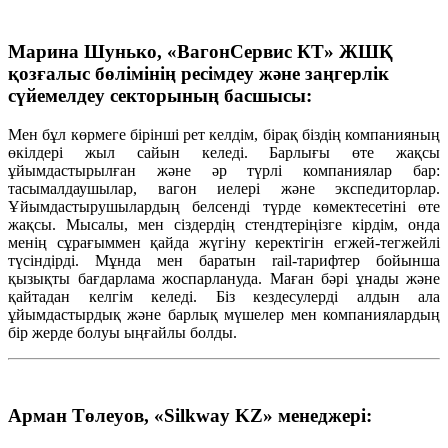
Марина Шунько, «ВагонСервис КТ» ЖШҚ
қозғалыс бөлімінің ресімдеу және заңгерлік
сүйемелдеу секторының басшысы:
Мен бұл көрмеге бірінші рет келдім, бірақ біздің компанияның
өкілдері жыл сайын келеді. Барлығы өте жақсы
ұйымдастырылған және әр түрлі компаниялар бар:
тасымалдаушылар, вагон иелері және экспедиторлар.
Ұйымдастырушылардың белсенді түрде көмектесетіні өте
жақсы. Мысалы, мен сіздердің стендтеріңізге кірдім, онда
менің сұрағыммен қайда жүгіну керектігін егжей-тегжейлі
түсіндірді. Мұнда мен баратын rail-тарифтер бойынша
қызықты бағдарлама жоспарлануда. Маған бәрі ұнады және
қайтадан келгім келеді. Біз кездесулерді алдын ала
ұйымдастырдық және барлық мүшелер мен компаниялардың
бір жерде болуы ыңғайлы болды.
Арман Төлеуов, «Silkway KZ» менеджері: