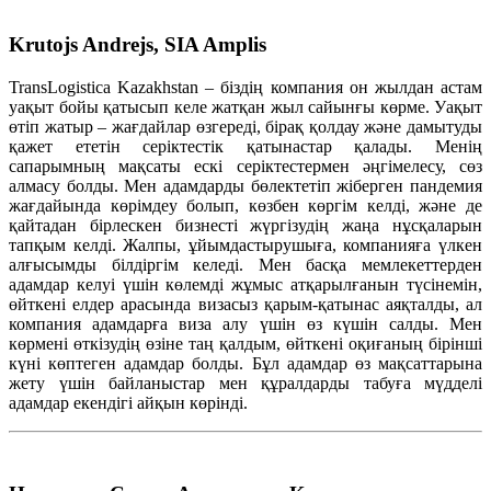
Krutojs Andrejs, SIA Amplis
TransLogistica Kazakhstan – біздің компания он жылдан астам
уақыт бойы қатысып келе жатқан жыл сайынғы көрме. Уақыт
өтіп жатыр – жағдайлар өзгереді, бірақ қолдау және дамытуды
қажет ететін серіктестік қатынастар қалады. Менің
сапарымның мақсаты ескі серіктестермен әңгімелесу, сөз
алмасу болды. Мен адамдарды бөлектетіп жіберген пандемия
жағдайында көрімдеу болып, көзбен көргім келді, және де
қайтадан бірлескен бизнесті жүргізудің жаңа нұсқаларын
тапқым келді. Жалпы, ұйымдастырушыға, компанияға үлкен
алғысымды білдіргім келеді. Мен басқа мемлекеттерден
адамдар келуі үшін көлемді жұмыс атқарылғанын түсінемін,
өйткені елдер арасында визасыз қарым-қатынас аяқталды, ал
компания адамдарға виза алу үшін өз күшін салды. Мен
көрмені өткізудің өзіне таң қалдым, өйткені оқиғаның бірінші
күні көптеген адамдар болды. Бұл адамдар өз мақсаттарына
жету үшін байланыстар мен құралдарды табуға мүдделі
адамдар екендігі айқын көрінді.