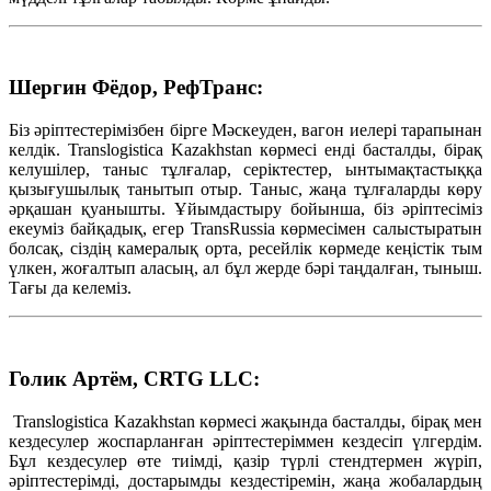
Шергин Фёдор, РефТранс:
Біз әріптестерімізбен бірге Мәскеуден, вагон иелері тарапынан
келдік. Translogistica Kazakhstan көрмесі енді басталды, бірақ
келушілер, таныс тұлғалар, серіктестер, ынтымақтастыққа
қызығушылық танытып отыр. Таныс, жаңа тұлғаларды көру
әрқашан қуанышты. Ұйымдастыру бойынша, біз әріптесіміз
екеуміз байқадық, егер TransRussia көрмесімен салыстыратын
болсақ, сіздің камералық орта, ресейлік көрмеде кеңістік тым
үлкен, жоғалтып аласың, ал бұл жерде бәрі таңдалған, тыныш.
Тағы да келеміз.
Голик Артём, CRTG LLC:
Translogistica Kazakhstan көрмесі жақында басталды, бірақ мен
кездесулер жоспарланған әріптестеріммен кездесіп үлгердім.
Бұл кездесулер өте тиімді, қазір түрлі стендтермен жүріп,
әріптестерімді, достарымды кездестіремін, жаңа жобалардың