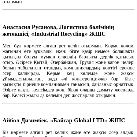
отырмын
.
Анастасия Русанова, Логистика бөлімінің
жетекшісі, «Industrial Recycling» ЖШС
Мен
бұл
көрмеге
алғаш
рет
келіп
отырмын
. Көрме
көлемі
жағынан
өте
ауқымды
екен
:
бізге
қазір
немесе
болашақта
қызықты
болуы
мүмкін
елдердің
барлығы
дерлік
қатысып
отыр
.
Әсіресе
Қытай
,
Әзербайжан
, Грузия және вагон
иелері
болып
табылатын
отандық
компаниялардың
көптігі
ерекше
әсер
қалдырды
. Көрме
кең
көлемде
және
жақсы
ұйымдастырылған
,
алда
әлі
конференциялар
бар.
Бізге
қызықты
бірнеше
компаниямен
танысып
,
байланыс
орнаттық
.
Әзірге
нақты
келісімдер
жоқ
,
бірақ
оларды
дамыту
жоспарда
бар.
Келесі
жылы
да
келемін
деп
жоспарлап
отырмын
.
Айбол Дизимбек, «Байсар Global LTD» ЖШС
Біз
көрмеге
алғаш
рет
келдік
және
өте
жақсы
әсер
алдық
.