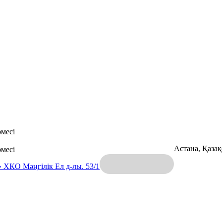
месі
Астана, Қаза
месі
» ХКО
Мәңгілік Ел д-лы. 53/1