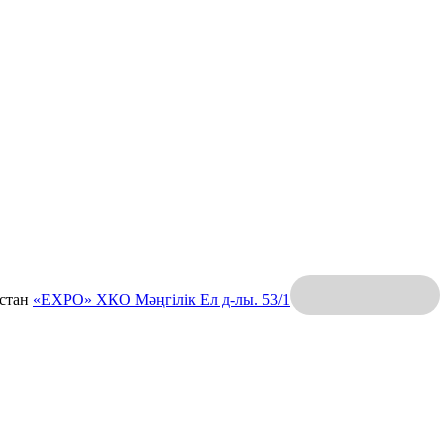
қстан
«EXPO» ХКО
Мәңгілік Ел д-лы. 53/1