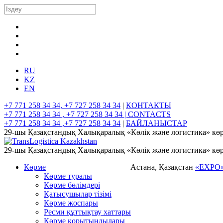
RU
KZ
EN
+7 771 258 34 34, +7 727 258 34 34
|
КОНТАКТЫ
+7 771 258 34 34 , +7 727 258 34 34 |
CONTACTS
+7 771 258 34 34 ,+7 727 258 34 34
|
БАЙЛАНЫСТАР
29-шы Қазақстандық Халықаралық «Көлік және логистика» көр
29-шы Қазақстандық Халықаралық «Көлік және логистика» көр
Көрме
Астана, Қазақстан
«EXPO
Көрме туралы
Көрме бөлімдері
Қатысушылар тізімі
Көрме жоспары
Ресми құттықтау хаттары
Көрме қорытындылары