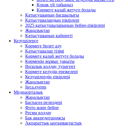
Қонақ үй табыңыз
Kөрмеге қалай жетуге болады
Қатысушының басшылығы
Қатысушылардың пікірлері
2025 қатысушыларының бейне-пікірлері
Жаңалықтар
Қатысушының кабинеті
Келушілерге
Көрмеге билет алу
Қатысушылар тізімі
Көрмеге қалай жетуге болады
Көрменің жұмыс уақыты
Визалық қолдау, турагент
Көрмеге келудің ережелері
Келушілердің пікірлері
Жаңалықтар
Iteca.events
Медиаорталық
Жаңалықтар
Баспасөз релиздері
Фото және бейне
Ресми қолдау
Бақ аккредитациясы
Ақпараттық ынтымақтастық