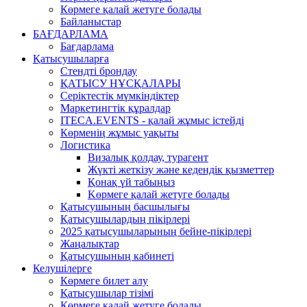
Көрмеге қалай жетуге болады
Байланыстар
БАҒДАРЛАМА
Бағдарлама
Қатысушыларға
Стендті брондау
ҚАТЫСУ НҰСҚАЛАРЫ
Серіктестік мүмкіндіктер
Маркетингтік құралдар
ITECA.EVENTS - қалай жұмыс істейді
Көрменің жұмыс уақыты
Логистика
Визалық қолдау, турагент
Жүкті жеткізу және кедендік қызметтер
Қонақ үй табыңыз
Kөрмеге қалай жетуге болады
Қатысушының басшылығы
Қатысушылардың пікірлері
2025 қатысушыларының бейне-пікірлері
Жаңалықтар
Қатысушының кабинеті
Келушілерге
Көрмеге билет алу
Қатысушылар тізімі
Көрмеге қалай жетуге болады