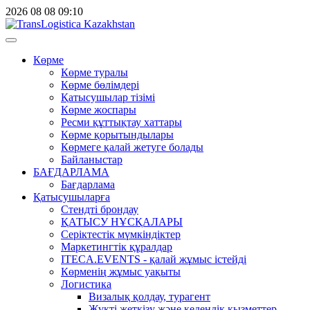
2026
08
08
09:10
Көрме
Көрме туралы
Көрме бөлімдері
Қатысушылар тізімі
Көрме жоспары
Ресми құттықтау хаттары
Көрме қорытындылары
Көрмеге қалай жетуге болады
Байланыстар
БАҒДАРЛАМА
Бағдарлама
Қатысушыларға
Стендті брондау
ҚАТЫСУ НҰСҚАЛАРЫ
Серіктестік мүмкіндіктер
Маркетингтік құралдар
ITECA.EVENTS - қалай жұмыс істейді
Көрменің жұмыс уақыты
Логистика
Визалық қолдау, турагент
Жүкті жеткізу және кедендік қызметтер