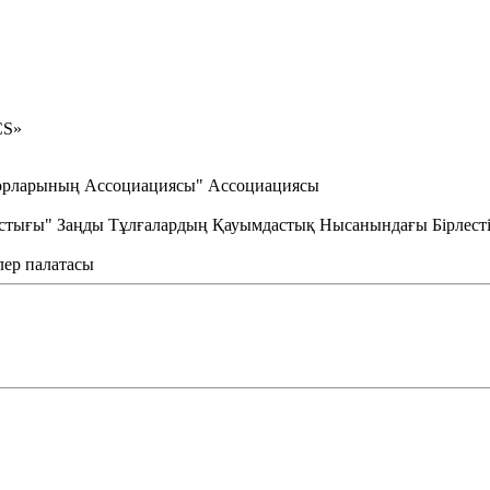
CS»
торларының Ассоциациясы" Ассоциациясы
стығы" Заңды Тұлғалардың Қауымдастық Нысанындағы Бірлесті
лер палатасы