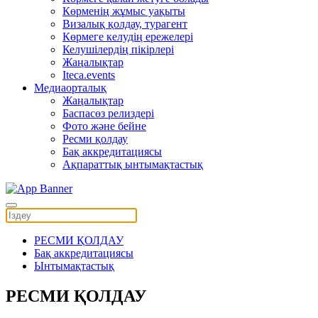
Көрменің жұмыс уақыты
Визалық қолдау, турагент
Көрмеге келудің ережелері
Келушілердің пікірлері
Жаңалықтар
Iteca.events
Медиаорталық
Жаңалықтар
Баспасөз релиздері
Фото және бейне
Ресми қолдау
Бақ аккредитациясы
Ақпараттық ынтымақтастық
РЕСМИ ҚОЛДАУ
Бақ аккредитациясы
Ынтымақтастық
РЕСМИ ҚОЛДАУ