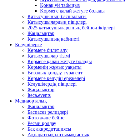
Қонақ үй табыңыз
Kөрмеге қалай жетуге болады
Қатысушының басшылығы
Қатысушылардың пікірлері
2025 қатысушыларының бейне-пікірлері
Жаңалықтар
Қатысушының кабинеті
Келушілерге
Көрмеге билет алу
Қатысушылар тізімі
Көрмеге қалай жетуге болады
Көрменің жұмыс уақыты
Визалық қолдау, турагент
Көрмеге келудің ережелері
Келушілердің пікірлері
Жаңалықтар
Iteca.events
Медиаорталық
Жаңалықтар
Баспасөз релиздері
Фото және бейне
Ресми қолдау
Бақ аккредитациясы
Ақпараттық ынтымақтастық