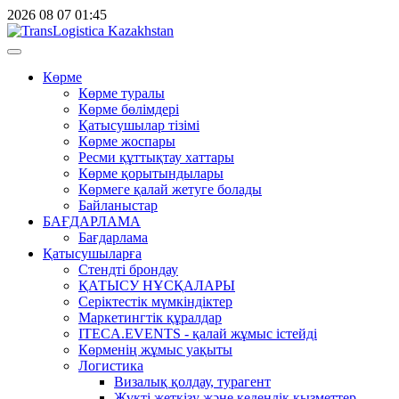
2026
08
07
01:45
Көрме
Көрме туралы
Көрме бөлімдері
Қатысушылар тізімі
Көрме жоспары
Ресми құттықтау хаттары
Көрме қорытындылары
Көрмеге қалай жетуге болады
Байланыстар
БАҒДАРЛАМА
Бағдарлама
Қатысушыларға
Стендті брондау
ҚАТЫСУ НҰСҚАЛАРЫ
Серіктестік мүмкіндіктер
Маркетингтік құралдар
ITECA.EVENTS - қалай жұмыс істейді
Көрменің жұмыс уақыты
Логистика
Визалық қолдау, турагент
Жүкті жеткізу және кедендік қызметтер