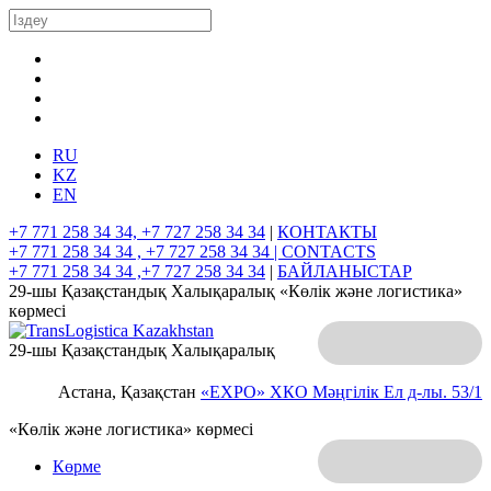
RU
KZ
EN
+7 771 258 34 34, +7 727 258 34 34
|
КОНТАКТЫ
+7 771 258 34 34 , +7 727 258 34 34 |
CONTACTS
+7 771 258 34 34 ,+7 727 258 34 34
|
БАЙЛАНЫСТАР
29-шы Қазақстандық Халықаралық «Көлік және логистика»
көрмесі
29-шы Қазақстандық Халықаралық
Астана, Қазақстан
«EXPO» ХКО
Мәңгілік Ел д-лы. 53/1
«Көлік және логистика» көрмесі
Көрме