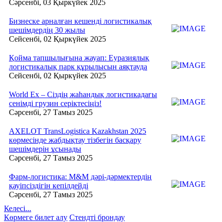
Сәрсенбі, 03 Қыркүйек 2025
Бизнеске арналған кешенді логистикалық
шешімдердің 30 жылы
Сейсенбі, 02 Қыркүйек 2025
Қойма тапшылығына жауап: Еуразиялық
логистикалық парк құрылысын аяқтауда
Сейсенбі, 02 Қыркүйек 2025
World Ex – Сіздің жаһандық логистикадағы
сенімді грузин серіктесіңіз!
Сәрсенбі, 27 Тамыз 2025
AXELOT TransLogistica Kazakhstan 2025
көрмесінде жабдықтау тізбегін басқару
шешімдерін ұсынады
Сәрсенбі, 27 Тамыз 2025
Фарм-логистика: M&M дәрі-дәрмектердің
қауіпсіздігін кепілдейді
Сәрсенбі, 27 Тамыз 2025
Келесі...
Көрмеге билет алу
Стендті брондау