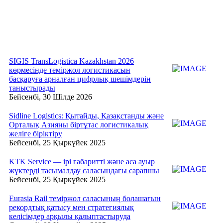
SIGIS TransLogistica Kazakhstan 2026
көрмесінде теміржол логистикасын
басқаруға арналған цифрлық шешімдерін
таныстырады
Бейсенбі, 30 Шілде 2026
Sidline Logistics: Қытайды, Қазақстанды және
Орталық Азияны біртұтас логистикалық
желіге біріктіру
Бейсенбі, 25 Қыркүйек 2025
KTK Service — ірі габаритті және аса ауыр
жүктерді тасымалдау саласындағы сарапшы
Бейсенбі, 25 Қыркүйек 2025
Eurasia Rail теміржол саласының болашағын
рекордтық қатысу мен стратегиялық
келісімдер арқылы қалыптастыруда