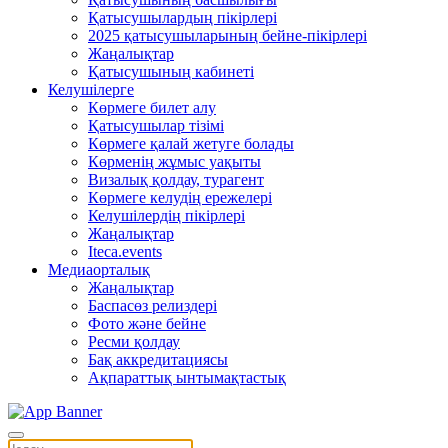
Қатысушылардың пікірлері
2025 қатысушыларының бейне-пікірлері
Жаңалықтар
Қатысушының кабинеті
Келушілерге
Көрмеге билет алу
Қатысушылар тізімі
Көрмеге қалай жетуге болады
Көрменің жұмыс уақыты
Визалық қолдау, турагент
Көрмеге келудің ережелері
Келушілердің пікірлері
Жаңалықтар
Iteca.events
Медиаорталық
Жаңалықтар
Баспасөз релиздері
Фото және бейне
Ресми қолдау
Бақ аккредитациясы
Ақпараттық ынтымақтастық