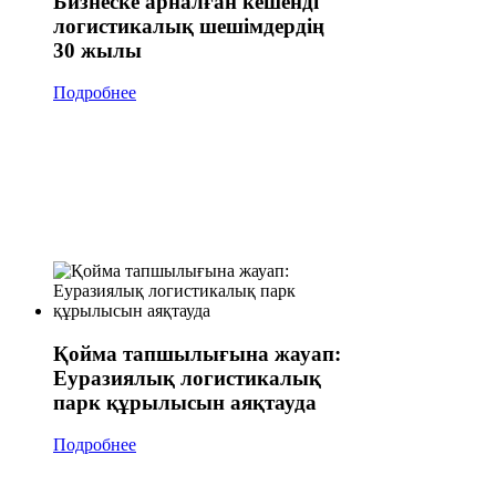
Бизнеске арналған кешенді
логистикалық шешімдердің
30 жылы
Подробнее
Қойма тапшылығына жауап:
Еуразиялық логистикалық
парк құрылысын аяқтауда
Подробнее