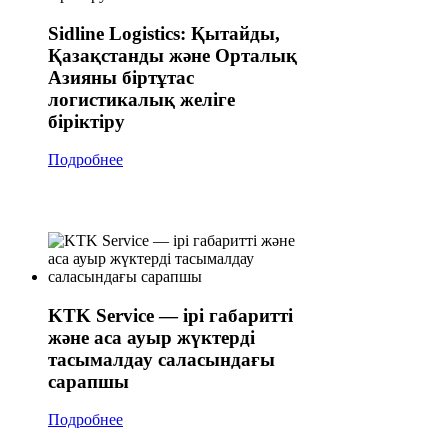
Sidline Logistics: Қытайды,
Қазақстанды және Орталық
Азияны біртұтас
логистикалық желіге
біріктіру
Подробнее
KTK Service — ірі габаритті
және аса ауыр жүктерді
тасымалдау саласындағы
сарапшы
Подробнее