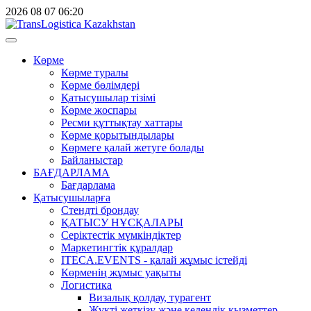
2026
08
07
06:20
Көрме
Көрме туралы
Көрме бөлімдері
Қатысушылар тізімі
Көрме жоспары
Ресми құттықтау хаттары
Көрме қорытындылары
Көрмеге қалай жетуге болады
Байланыстар
БАҒДАРЛАМА
Бағдарлама
Қатысушыларға
Стендті брондау
ҚАТЫСУ НҰСҚАЛАРЫ
Серіктестік мүмкіндіктер
Маркетингтік құралдар
ITECA.EVENTS - қалай жұмыс істейді
Көрменің жұмыс уақыты
Логистика
Визалық қолдау, турагент
Жүкті жеткізу және кедендік қызметтер