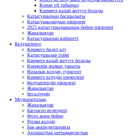
Қонақ үй табыңыз
Kөрмеге қалай жетуге болады
Қатысушының басшылығы
Қатысушылардың пікірлері
2025 қатысушыларының бейне-пікірлері
Жаңалықтар
Қатысушының кабинеті
Келушілерге
Көрмеге билет алу
Қатысушылар тізімі
Көрмеге қалай жетуге болады
Көрменің жұмыс уақыты
Визалық қолдау, турагент
Көрмеге келудің ережелері
Келушілердің пікірлері
Жаңалықтар
Iteca.events
Медиаорталық
Жаңалықтар
Баспасөз релиздері
Фото және бейне
Ресми қолдау
Бақ аккредитациясы
Ақпараттық ынтымақтастық