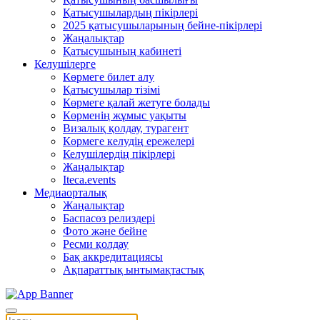
Қатысушылардың пікірлері
2025 қатысушыларының бейне-пікірлері
Жаңалықтар
Қатысушының кабинеті
Келушілерге
Көрмеге билет алу
Қатысушылар тізімі
Көрмеге қалай жетуге болады
Көрменің жұмыс уақыты
Визалық қолдау, турагент
Көрмеге келудің ережелері
Келушілердің пікірлері
Жаңалықтар
Iteca.events
Медиаорталық
Жаңалықтар
Баспасөз релиздері
Фото және бейне
Ресми қолдау
Бақ аккредитациясы
Ақпараттық ынтымақтастық