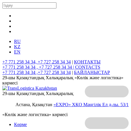
RU
KZ
EN
+7 771 258 34 34, +7 727 258 34 34
|
КОНТАКТЫ
+7 771 258 34 34 , +7 727 258 34 34 |
CONTACTS
+7 771 258 34 34 ,+7 727 258 34 34
|
БАЙЛАНЫСТАР
29-шы Қазақстандық Халықаралық «Көлік және логистика»
көрмесі
29-шы Қазақстандық Халықаралық
Астана, Қазақстан
«EXPO» ХКО
Мәңгілік Ел д-лы. 53/1
«Көлік және логистика» көрмесі
Көрме