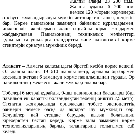
Жалпы алаңы 23 200 ш.м.,
Жалпы ауданы 6 200 ш.м.
немесе 120 м/орын көрмелерді
өткізуге жұмылдырылуы мүмкін автопаркинг ашық кеңістігі
бар. Көрме павильоны заманауи байланыс құралдарымен,
инженерлік желілермен және ыңғайлы кірме жолдармен
жабдықталған. Павильонның техникалық мәліметтері
құрылыс салушыларға стандартты және эксклюзивті көрме
стендтерін орнатуға мүмкіндік береді.
Атакент
– Алматы қаласындағы бірегей кәсіби көрме кешені.
Ол жалпы алаңы 19 610 шаршы метр, аралары бір-бірімен
қосылып жатқан 6 заманауи көрме павильонынан тұрады. Әр
павильонның жеке есігі және жүк қақпалары бар.
Төбелері 6 метрді құрайды, 9-шы павильоннан басқалары (бұл
павильон екі қабатты болғандықтан төбенің биіктігі 2,5 метр).
Стендтің жоғарысында орналасқан төбеге экспоненттің
баннерін немесе басқа да ақпарат ілу мүмкіндігі бар.
Келушілер қай стендке барудың қызық болатынын
кіреберістен бастап көреді. Көрме залы заманауи көрме
технологияларының барлық талаптарына толығымен сай
келеді.