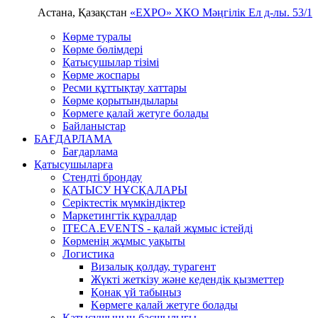
Астана, Қазақстан
«EXPO» ХКО
Мәңгілік Ел д-лы. 53/1
Көрме туралы
Көрме бөлімдері
Қатысушылар тізімі
Көрме жоспары
Ресми құттықтау хаттары
Көрме қорытындылары
Көрмеге қалай жетуге болады
Байланыстар
БАҒДАРЛАМА
Бағдарлама
Қатысушыларға
Стендті брондау
ҚАТЫСУ НҰСҚАЛАРЫ
Серіктестік мүмкіндіктер
Маркетингтік құралдар
ITECA.EVENTS - қалай жұмыс істейді
Көрменің жұмыс уақыты
Логистика
Визалық қолдау, турагент
Жүкті жеткізу және кедендік қызметтер
Қонақ үй табыңыз
Kөрмеге қалай жетуге болады
Қатысушының басшылығы