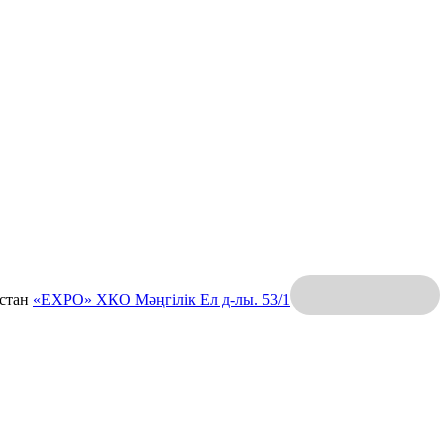
қстан
«EXPO» ХКО
Мәңгілік Ел д-лы. 53/1