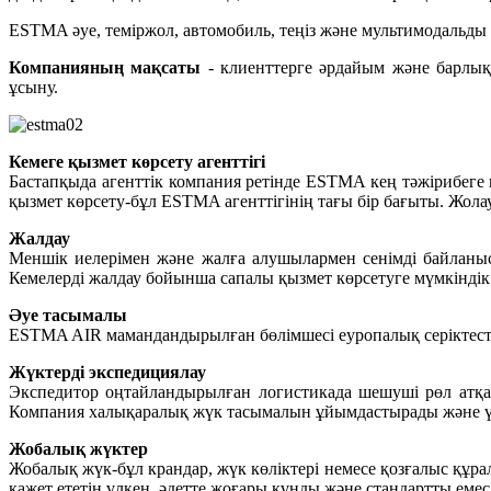
ESTMA әуе, теміржол, автомобиль, теңіз және мультимодальды 
Компанияның мақсаты
- клиенттерге әрдайым және барлық
ұсыну.
Кемеге қызмет көрсету агенттігі
Бастапқыда агенттік компания ретінде ESTMA кең тәжірибеге и
қызмет көрсету-бұл ESTMA агенттігінің тағы бір бағыты. Жола
Жалдау
Меншік иелерімен және жалға алушылармен сенімді байланыс
Кемелерді жалдау бойынша сапалы қызмет көрсетуге мүмкіндік 
Әуе тасымалы
ESTMA AIR мамандандырылған бөлімшесі еуропалық серіктесте
Жүктерді экспедициялау
Экспедитор оңтайландырылған логистикада шешуші рөл атқар
Компания халықаралық жүк тасымалын ұйымдастырады және үйлес
Жобалық жүктер
Жобалық жүк-бұл крандар, жүк көліктері немесе қозғалыс құра
қажет ететін үлкен, әдетте жоғары құнды және стандартты емес