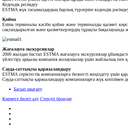
Кедендік ресімдеу
ESTMA жүк тасымалдаудың барлық түрлеріне кедендік рәсімдеу
Қойма
Estma терминалы кәсіби қойма және терминалды қызмет көрс
сақтандырылған және қызметкерлердің тұрақты бақылауында ж
Жағалауға экскурсиялар
2000 жылдан бастап ESTMA жағалауға экскурсиялар ұйымдастырды
үйлестіру арқылы компания жолаушылар үшін жайлылық пен қау
Сауда-саттықты қаржыландыру
ESTMA серіктестік компанияларға бизнесті жеңілдету үшін қарж
Сауда-саттықты қаржыландыру компанияларға жүк кепілімен деб
Басып шығару
Көрмеге билет алу
Стендті брондау