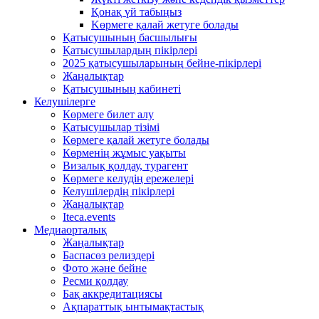
Қонақ үй табыңыз
Kөрмеге қалай жетуге болады
Қатысушының басшылығы
Қатысушылардың пікірлері
2025 қатысушыларының бейне-пікірлері
Жаңалықтар
Қатысушының кабинеті
Келушілерге
Көрмеге билет алу
Қатысушылар тізімі
Көрмеге қалай жетуге болады
Көрменің жұмыс уақыты
Визалық қолдау, турагент
Көрмеге келудің ережелері
Келушілердің пікірлері
Жаңалықтар
Iteca.events
Медиаорталық
Жаңалықтар
Баспасөз релиздері
Фото және бейне
Ресми қолдау
Бақ аккредитациясы
Ақпараттық ынтымақтастық