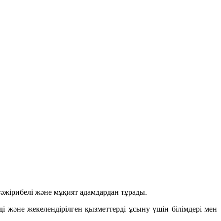
тәжірибелі және мұқият адамдардан тұрады.
және жекелендірілген қызметтерді ұсыну үшін білімдері мен