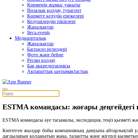
Көрменің жұмыс уақыты
Визалық қолдау, турагент
Көрмеге келудің ережелері
Келушілердің пікірлері
Жаңалықтар
Iteca.events
Медиаорталық
Жаңалықтар
Баспасөз релиздері
Фото және бейне
Ресми қолдау
Бақ аккредитациясы
Ақпараттық ынтымақтастық
ESTMA командасы: жоғары деңгейдегі 
ESTMA командасы әуе тасымалы, экспедиция, теңіз қызметі жән
Көптеген жылдар бойы компанияның дамуына айтарлықтай үле
дағдыларын қолданатын жаңа, талантты және жігерлі қызметкер