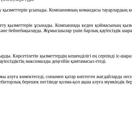
 қызметтерін ұсынады. Компанияның командасы тауарлардың кеде
ету қызметтерін ұсынады. Компанияда кеден қоймасының қызме
әне бейнебақылауда. Жұмысшылар үшін барлық қауіпсіздік шара
. Көрсетілетін қызметтердің кешенділігі ең серпінді іс-шарала
іпсіздіктің максималды деңгейін қамтамасыз етеді.
ы алуға көмектеседі, сонымен қатар көптеген жағдайларда несие
иторлық берешек негізінде қолма-қол ақша алуға мүмкіндік бер