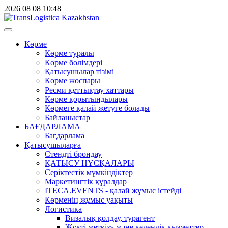
2026
08
08
10:48
Көрме
Көрме туралы
Көрме бөлімдері
Қатысушылар тізімі
Көрме жоспары
Ресми құттықтау хаттары
Көрме қорытындылары
Көрмеге қалай жетуге болады
Байланыстар
БАҒДАРЛАМА
Бағдарлама
Қатысушыларға
Стендті брондау
ҚАТЫСУ НҰСҚАЛАРЫ
Серіктестік мүмкіндіктер
Маркетингтік құралдар
ITECA.EVENTS - қалай жұмыс істейді
Көрменің жұмыс уақыты
Логистика
Визалық қолдау, турагент
Жүкті жеткізу және кедендік қызметтер