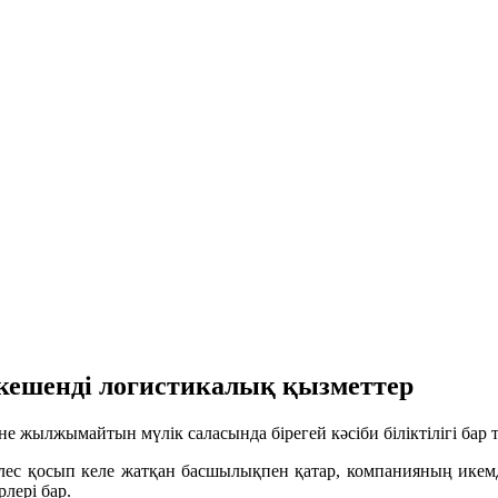
кешенді логистикалық қызметтер
е жылжымайтын мүлік саласында бірегей кәсіби біліктілігі бар 
с қосып келе жатқан басшылықпен қатар, компанияның икемді 
лері бар.