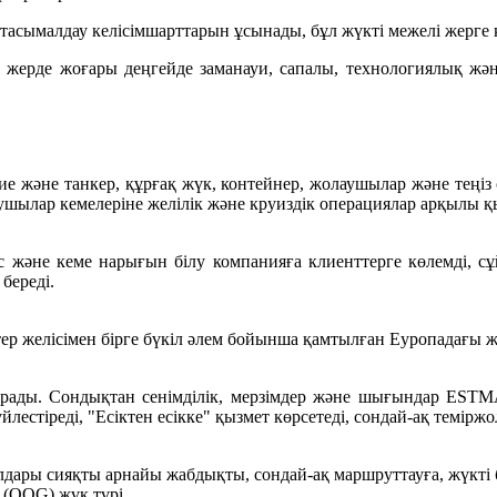
тасымалдау келісімшарттарын ұсынады, бұл жүкті межелі жерге қа
 жерде жоғары деңгейде заманауи, сапалы, технологиялық жән
е және танкер, құрғақ жүк, контейнер, жолаушылар және теңіз с
ушылар кемелеріне желілік және круиздік операциялар арқылы қы
 және кеме нарығын білу компанияға клиенттерге көлемді, сұ
береді.
р желісімен бірге бүкіл әлем бойынша қамтылған Еуропадағы 
ады. Сондықтан сенімділік, мерзімдер және шығындар ESTMA-
тіреді, "Есіктен есікке" қызмет көрсетеді, сондай-ақ теміржо
лдары сияқты арнайы жабдықты, сондай-ақ маршруттауға, жүкті б
 (OOG) жүк түрі.