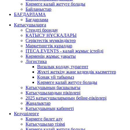
Көрмеге қалай жетуге болады
Байланыстар
БАҒДАРЛАМА
Бағдарлама
Қатысушыларға
Стендті брондау
ҚАТЫСУ НҰСҚАЛАРЫ
Серіктестік мүмкіндіктер
Маркетингтік құралдар
ITECA.EVENTS - қалай жұмыс істейді
Көрменің жұмыс уақыты
Логистика
Визалық қолдау, турагент
Жүкті жеткізу және кедендік қызметтер
Қонақ үй табыңыз
Kөрмеге қалай жетуге болады
Қатысушының басшылығы
Қатысушылардың пікірлері
2025 қатысушыларының бейне-пікірлері
Жаңалықтар
Қатысушының кабинеті
Келушілерге
Көрмеге билет алу
Қатысушылар тізімі
Көрмеге қалай жетуге болады