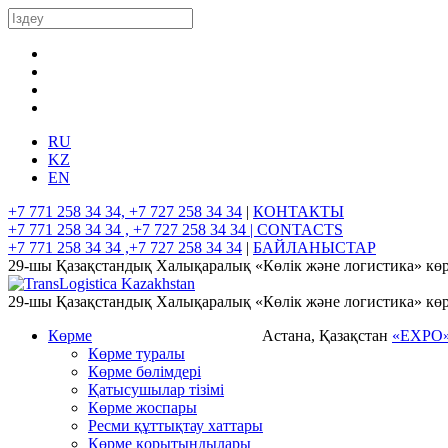
RU
KZ
EN
+7 771 258 34 34, +7 727 258 34 34
|
КОНТАКТЫ
+7 771 258 34 34 , +7 727 258 34 34 |
CONTACTS
+7 771 258 34 34 ,+7 727 258 34 34
|
БАЙЛАНЫСТАР
29-шы Қазақстандық Халықаралық «Көлік және логистика» көр
29-шы Қазақстандық Халықаралық «Көлік және логистика» көр
Көрме
Астана, Қазақстан
«EXPO
Көрме туралы
Көрме бөлімдері
Қатысушылар тізімі
Көрме жоспары
Ресми құттықтау хаттары
Көрме қорытындылары