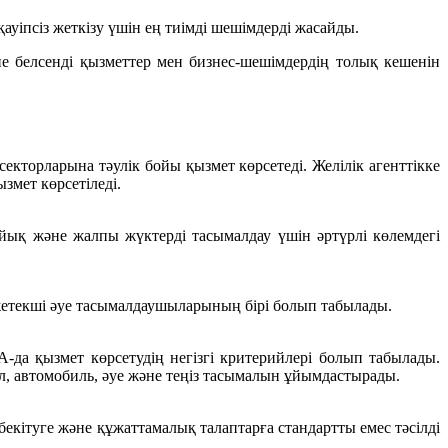
уіпсіз жеткізу үшін ең тиімді шешімдерді жасайды.
е белсенді қызметтер мен бизнес-шешімдердің толық кешенін
екторларына тәулік бойы қызмет көрсетеді. Желілік агенттікке
змет көрсетіледі.
йық және жалпы жүктерді тасымалдау үшін әртүрлі көлемдегі
жетекші әуе тасымалдаушыларының бірі болып табылады.
да қызмет көрсетудің негізгі критерийлері болып табылады.
л, автомобиль, әуе және теңіз тасымалын ұйымдастырады.
екітуге және құжаттамалық талаптарға стандартты емес тәсілді