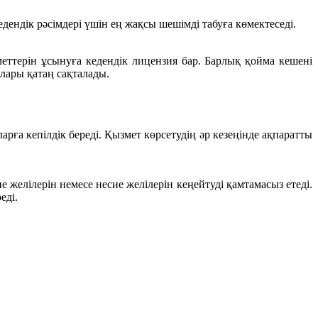
ндік рәсімдері үшін ең жақсы шешімді табуға көмектеседі.
ттерін ұсынуға кедендік лицензия бар. Барлық қойма кешені
лары қатаң сақталады.
рға кепілдік береді. Қызмет көрсетудің әр кезеңінде ақпаратты
 желілерін немесе несие желілерін кеңейтуді қамтамасыз етеді.
еді.