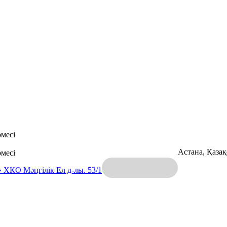
месі
Астана, Қаза
месі
» ХКО
Мәңгілік Ел д-лы. 53/1