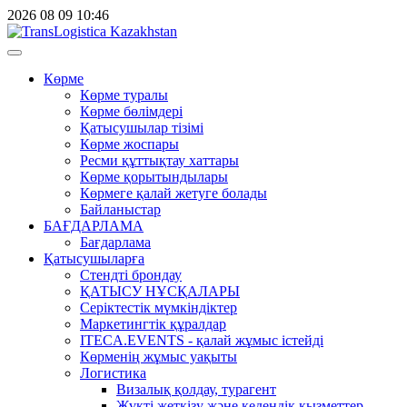
2026
08
09
10:46
Көрме
Көрме туралы
Көрме бөлімдері
Қатысушылар тізімі
Көрме жоспары
Ресми құттықтау хаттары
Көрме қорытындылары
Көрмеге қалай жетуге болады
Байланыстар
БАҒДАРЛАМА
Бағдарлама
Қатысушыларға
Стендті брондау
ҚАТЫСУ НҰСҚАЛАРЫ
Серіктестік мүмкіндіктер
Маркетингтік құралдар
ITECA.EVENTS - қалай жұмыс істейді
Көрменің жұмыс уақыты
Логистика
Визалық қолдау, турагент
Жүкті жеткізу және кедендік қызметтер