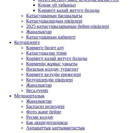
Қонақ үй табыңыз
Kөрмеге қалай жетуге болады
Қатысушының басшылығы
Қатысушылардың пікірлері
2025 қатысушыларының бейне-пікірлері
Жаңалықтар
Қатысушының кабинеті
Келушілерге
Көрмеге билет алу
Қатысушылар тізімі
Көрмеге қалай жетуге болады
Көрменің жұмыс уақыты
Визалық қолдау, турагент
Көрмеге келудің ережелері
Келушілердің пікірлері
Жаңалықтар
Iteca.events
Медиаорталық
Жаңалықтар
Баспасөз релиздері
Фото және бейне
Ресми қолдау
Бақ аккредитациясы
Ақпараттық ынтымақтастық