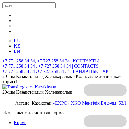
RU
KZ
EN
+7 771 258 34 34, +7 727 258 34 34
|
КОНТАКТЫ
+7 771 258 34 34 , +7 727 258 34 34 |
CONTACTS
+7 771 258 34 34 ,+7 727 258 34 34
|
БАЙЛАНЫСТАР
29-шы Қазақстандық Халықаралық «Көлік және логистика»
көрмесі
29-шы Қазақстандық Халықаралық
Астана, Қазақстан
«EXPO» ХКО
Мәңгілік Ел д-лы. 53/1
«Көлік және логистика» көрмесі
Көрме