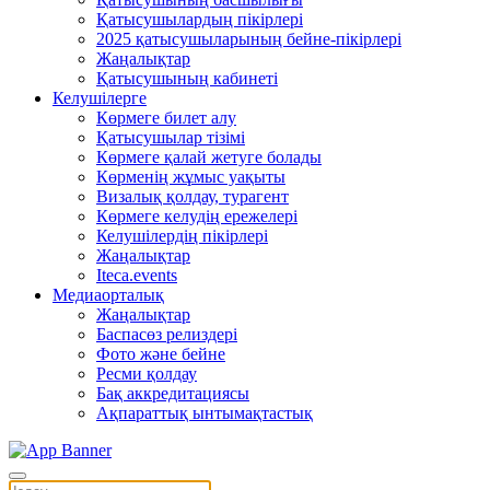
Қатысушылардың пікірлері
2025 қатысушыларының бейне-пікірлері
Жаңалықтар
Қатысушының кабинеті
Келушілерге
Көрмеге билет алу
Қатысушылар тізімі
Көрмеге қалай жетуге болады
Көрменің жұмыс уақыты
Визалық қолдау, турагент
Көрмеге келудің ережелері
Келушілердің пікірлері
Жаңалықтар
Iteca.events
Медиаорталық
Жаңалықтар
Баспасөз релиздері
Фото және бейне
Ресми қолдау
Бақ аккредитациясы
Ақпараттық ынтымақтастық