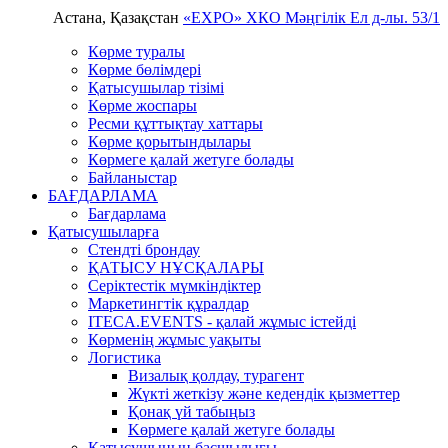
Астана, Қазақстан
«EXPO» ХКО
Мәңгілік Ел д-лы. 53/1
Көрме туралы
Көрме бөлімдері
Қатысушылар тізімі
Көрме жоспары
Ресми құттықтау хаттары
Көрме қорытындылары
Көрмеге қалай жетуге болады
Байланыстар
БАҒДАРЛАМА
Бағдарлама
Қатысушыларға
Стендті брондау
ҚАТЫСУ НҰСҚАЛАРЫ
Серіктестік мүмкіндіктер
Маркетингтік құралдар
ITECA.EVENTS - қалай жұмыс істейді
Көрменің жұмыс уақыты
Логистика
Визалық қолдау, турагент
Жүкті жеткізу және кедендік қызметтер
Қонақ үй табыңыз
Kөрмеге қалай жетуге болады
Қатысушының басшылығы