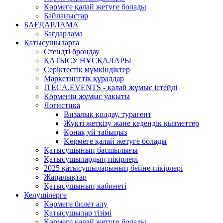
Көрмеге қалай жетуге болады
Байланыстар
БАҒДАРЛАМА
Бағдарлама
Қатысушыларға
Стендті брондау
ҚАТЫСУ НҰСҚАЛАРЫ
Серіктестік мүмкіндіктер
Маркетингтік құралдар
ITECA.EVENTS - қалай жұмыс істейді
Көрменің жұмыс уақыты
Логистика
Визалық қолдау, турагент
Жүкті жеткізу және кедендік қызметтер
Қонақ үй табыңыз
Kөрмеге қалай жетуге болады
Қатысушының басшылығы
Қатысушылардың пікірлері
2025 қатысушыларының бейне-пікірлері
Жаңалықтар
Қатысушының кабинеті
Келушілерге
Көрмеге билет алу
Қатысушылар тізімі
Көрмеге қалай жетуге болады