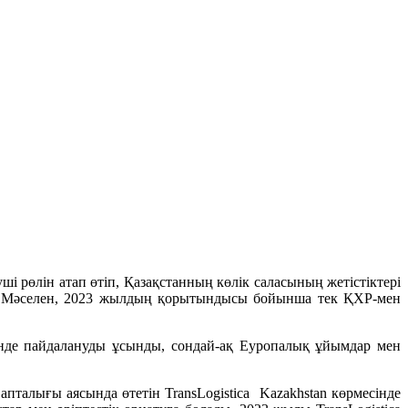
рөлін атап өтіп, Қазақстанның көлік саласының жетістіктері
і. Мәселен, 2023 жылдың қорытындысы бойынша тек ҚХР-мен
нде пайдалануды ұсынды, сондай-ақ Еуропалық ұйымдар мен
алығы аясында өтетін TransLogistica Kazakhstan көрмесінде