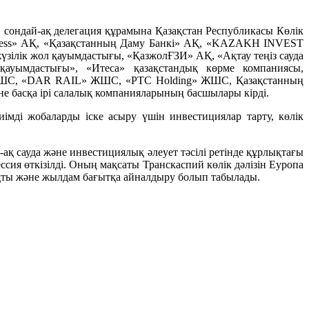
ондай-ақ делегация құрамына Қазақстан Республикасы Көлік
Express» АҚ, «Қазақстанның Даму Банкі» АҚ, «KAZAKH INVEST
ілік жол қауымдастығы, «ҚазжолҒЗИ» АҚ, «Ақтау теңіз сауда
ауымдастығы», «Итеса» қазақстандық көрме компаниясы,
ШС, «DAR RAIL» ЖШС, «PTC Holding» ЖШС, Қазақстанның
е басқа ірі салалық компанияларының басшылары кірді.
мді жобаларды іске асыру үшін инвестициялар тарту, көлік
қ сауда және инвестициялық әлеует тәсілі ретінде құрлықтағы
сия өткізілді. Оның мақсаты Транскаспий көлік дәлізін Еуропа
, тұрақты және жылдам бағытқа айналдыру болып табылады.