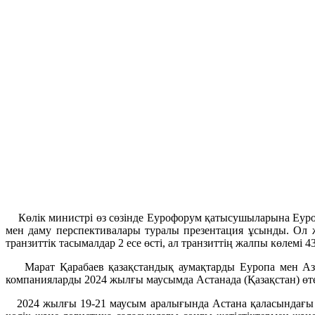
Көлік министрі өз сөзінде Еурофорум қатысушыларына Еуропа
мен даму перспективалары туралы презентация ұсынды. Ол
транзиттік тасымалдар 2 есе өсті, ал транзиттің жалпы көлемі 43
Марат Қарабаев қазақстандық аумақтарды Еуропа мен Азия
компанияларды 2024 жылғы маусымда Астанада (Қазақстан) өт
2024 жылғы 19-21 маусым аралығында Астана қаласындағы «E