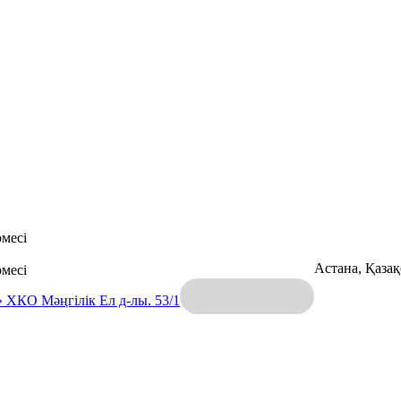
месі
Астана, Қаза
месі
» ХКО
Мәңгілік Ел д-лы. 53/1