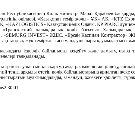
Республикасының Көлік министрі Марат Қарабаев басқарды, с
стрлігінің өкілдері, «Қазақстан темір жолы» ҰК» АҚ, «KTZ 
Қ, «KAZLOGISTICS» Қазақстан көлік Одағы, ҚР PIARC дүниежүз
Транскаспий халықаралық көлік бағыты» Халықаралық қ
С, «SEMURG INVEST» ЖШС, «Ерсай Каспиан Контрактор» Ж
зақстандық жүк теміржол тасымалдаушылары қауымдастығы жән
ндағы іскерлік байланысты кеңейту және дамыту, өзара тиі
селелері талқыланады.
ранзит уақытын қысқарту, сауда рәсімдерін жеңілдету, сондай-а
 теңізі арқылы өтетін көлік байланыстарына арналған жеке сес
йланыстыратын мультимодальды, заманауи, бәсекеге қабілетті