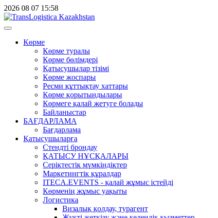
2026
08
07
15:58
Көрме
Көрме туралы
Көрме бөлімдері
Қатысушылар тізімі
Көрме жоспары
Ресми құттықтау хаттары
Көрме қорытындылары
Көрмеге қалай жетуге болады
Байланыстар
БАҒДАРЛАМА
Бағдарлама
Қатысушыларға
Стендті брондау
ҚАТЫСУ НҰСҚАЛАРЫ
Серіктестік мүмкіндіктер
Маркетингтік құралдар
ITECA.EVENTS - қалай жұмыс істейді
Көрменің жұмыс уақыты
Логистика
Визалық қолдау, турагент
Жүкті жеткізу және кедендік қызметтер