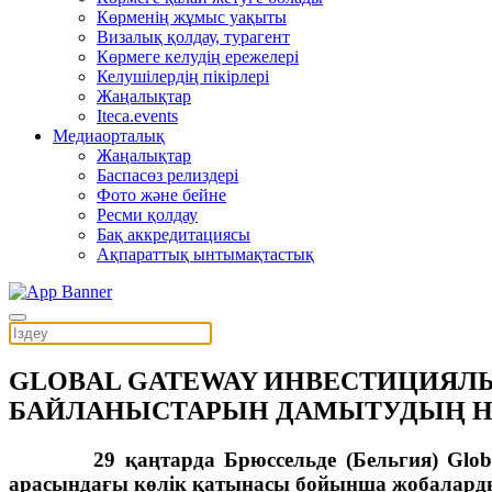
Көрменің жұмыс уақыты
Визалық қолдау, турагент
Көрмеге келудің ережелері
Келушілердің пікірлері
Жаңалықтар
Iteca.events
Медиаорталық
Жаңалықтар
Баспасөз релиздері
Фото және бейне
Ресми қолдау
Бақ аккредитациясы
Ақпараттық ынтымақтастық
GLOBAL GATEWAY ИНВЕСТИЦИЯЛЫ
БАЙЛАНЫСТАРЫН ДАМЫТУДЫҢ НЕ
29 қаңтарда Брюссельде (Бельгия) Global
арасындағы көлік қатынасы бойынша жобаларды