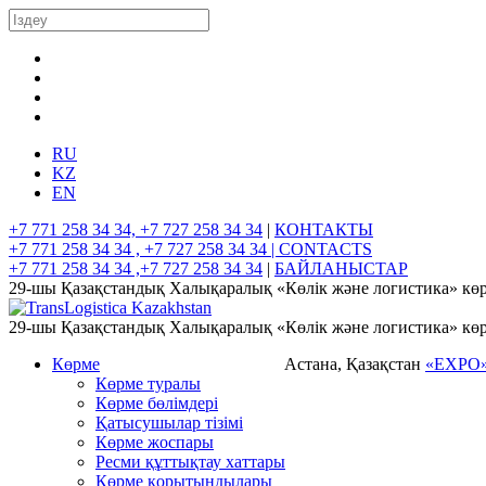
RU
KZ
EN
+7 771 258 34 34, +7 727 258 34 34
|
КОНТАКТЫ
+7 771 258 34 34 , +7 727 258 34 34 |
CONTACTS
+7 771 258 34 34 ,+7 727 258 34 34
|
БАЙЛАНЫСТАР
29-шы Қазақстандық Халықаралық «Көлік және логистика» көр
29-шы Қазақстандық Халықаралық «Көлік және логистика» көр
Көрме
Астана, Қазақстан
«EXPO
Көрме туралы
Көрме бөлімдері
Қатысушылар тізімі
Көрме жоспары
Ресми құттықтау хаттары
Көрме қорытындылары