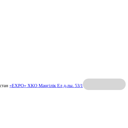
қстан
«EXPO» ХКО
Мәңгілік Ел д-лы. 53/1