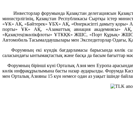
Инвесторлар форумында Қазақстан делегациясын Қазақстан 
министрлігінің, Қазақстан Республикасы Сыртқы істер мини
«ҰК» АҚ, «Бәйтерек» ҰБХ» АҚ, «Өнеркәсіпті дамыту қоры» А
порты» ҰК» АҚ, «Азаматтық авиация академиясы» АҚ, «
«Қазақтеңізкөлікфлоты» ҰТКҚК» ЖШС, «Порт Құрық» ЖШ
Автомобиль Тасымалдаушылары мен Экспедиторлар Одағы, Қа
Форумның екі күндік бағдарламасы барысында көлік саласы
саласындағы ынтымақтастық және басқа да басым бағыттар мә
Форумның бірінші күні Орталық Азия мен Еуропа арасындағы т
көлік инфрақұрылымына басты назар аударылды. Форумда Каспий
мен Орталық Азияны 15 күн немесе одан аз уақыт ішінде ба