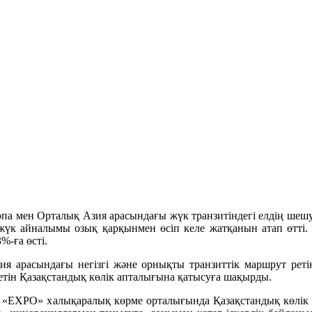
 мен Орталық Азия арасындағы жүк транзитіндегі елдің шешуші 
 жүк айналымы озық қарқынмен өсіп келе жатқанын атап өтт
%-ға өсті.
 арасындағы негізгі және орнықты транзиттік маршрут реті
етін Қазақстандық көлік апталығына қатысуға шақырды.
XPO» халықаралық көрме орталығында Қазақстандық көлік апт