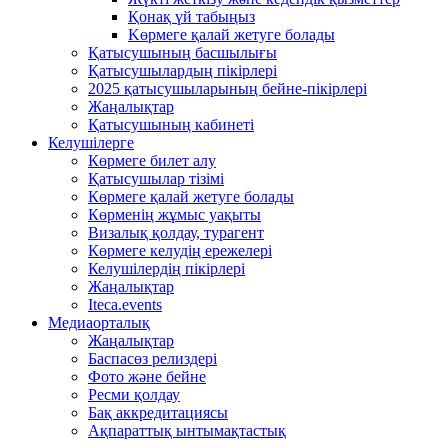
Қонақ үй табыңыз
Kөрмеге қалай жетуге болады
Қатысушының басшылығы
Қатысушылардың пікірлері
2025 қатысушыларының бейне-пікірлері
Жаңалықтар
Қатысушының кабинеті
Келушілерге
Көрмеге билет алу
Қатысушылар тізімі
Көрмеге қалай жетуге болады
Көрменің жұмыс уақыты
Визалық қолдау, турагент
Көрмеге келудің ережелері
Келушілердің пікірлері
Жаңалықтар
Iteca.events
Медиаорталық
Жаңалықтар
Баспасөз релиздері
Фото және бейне
Ресми қолдау
Бақ аккредитациясы
Ақпараттық ынтымақтастық