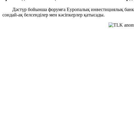
Дәстүр бойынша форумға Еуропалық инвестициялық банк пен Е
сондай-ақ белсенділер мен кәсіпкерлер қатысады.