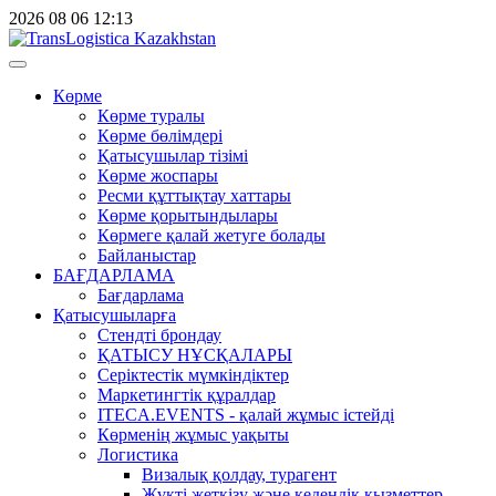
2026
08
06
12:13
Көрме
Көрме туралы
Көрме бөлімдері
Қатысушылар тізімі
Көрме жоспары
Ресми құттықтау хаттары
Көрме қорытындылары
Көрмеге қалай жетуге болады
Байланыстар
БАҒДАРЛАМА
Бағдарлама
Қатысушыларға
Стендті брондау
ҚАТЫСУ НҰСҚАЛАРЫ
Серіктестік мүмкіндіктер
Маркетингтік құралдар
ITECA.EVENTS - қалай жұмыс істейді
Көрменің жұмыс уақыты
Логистика
Визалық қолдау, турагент
Жүкті жеткізу және кедендік қызметтер