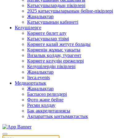
Қатысушылардың пікірлері
2025 қатысушыларының бейне-пікірлері
Жаңалықтар
Қатысушының кабинеті
Келушілерге
Көрмеге билет алу
Қатысушылар тізімі
Көрмеге қалай жетуге болады
Көрменің жұмыс уақыты
Визалық қолдау, турагент
Көрмеге келудің ережелері
Келушілердің пікірлері
Жаңалықтар
Iteca.events
Медиаорталық
Жаңалықтар
Баспасөз релиздері
Фото және бейне
Ресми қолдау
Бақ аккредитациясы
Ақпараттық ынтымақтастық