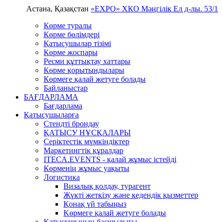
Астана, Қазақстан
«EXPO» ХКО
Мәңгілік Ел д-лы. 53/1
Көрме туралы
Көрме бөлімдері
Қатысушылар тізімі
Көрме жоспары
Ресми құттықтау хаттары
Көрме қорытындылары
Көрмеге қалай жетуге болады
Байланыстар
БАҒДАРЛАМА
Бағдарлама
Қатысушыларға
Стендті брондау
ҚАТЫСУ НҰСҚАЛАРЫ
Серіктестік мүмкіндіктер
Маркетингтік құралдар
ITECA.EVENTS - қалай жұмыс істейді
Көрменің жұмыс уақыты
Логистика
Визалық қолдау, турагент
Жүкті жеткізу және кедендік қызметтер
Қонақ үй табыңыз
Kөрмеге қалай жетуге болады
Қатысушының басшылығы