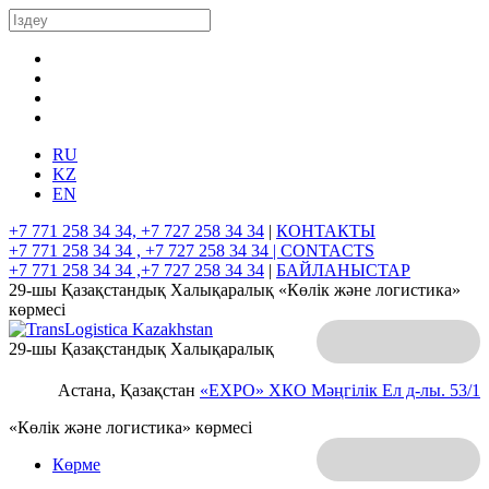
RU
KZ
EN
+7 771 258 34 34, +7 727 258 34 34
|
КОНТАКТЫ
+7 771 258 34 34 , +7 727 258 34 34 |
CONTACTS
+7 771 258 34 34 ,+7 727 258 34 34
|
БАЙЛАНЫСТАР
29-шы Қазақстандық Халықаралық «Көлік және логистика»
көрмесі
29-шы Қазақстандық Халықаралық
Астана, Қазақстан
«EXPO» ХКО
Мәңгілік Ел д-лы. 53/1
«Көлік және логистика» көрмесі
Көрме