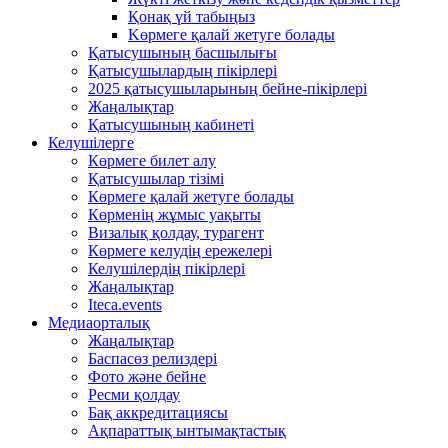
Қонақ үй табыңыз
Kөрмеге қалай жетуге болады
Қатысушының басшылығы
Қатысушылардың пікірлері
2025 қатысушыларының бейне-пікірлері
Жаңалықтар
Қатысушының кабинеті
Келушілерге
Көрмеге билет алу
Қатысушылар тізімі
Көрмеге қалай жетуге болады
Көрменің жұмыс уақыты
Визалық қолдау, турагент
Көрмеге келудің ережелері
Келушілердің пікірлері
Жаңалықтар
Iteca.events
Медиаорталық
Жаңалықтар
Баспасөз релиздері
Фото және бейне
Ресми қолдау
Бақ аккредитациясы
Ақпараттық ынтымақтастық