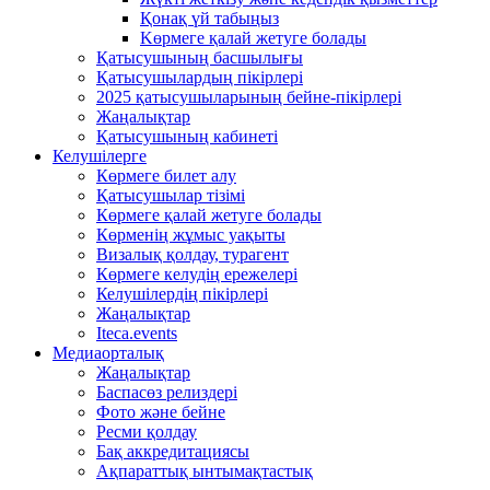
Қонақ үй табыңыз
Kөрмеге қалай жетуге болады
Қатысушының басшылығы
Қатысушылардың пікірлері
2025 қатысушыларының бейне-пікірлері
Жаңалықтар
Қатысушының кабинеті
Келушілерге
Көрмеге билет алу
Қатысушылар тізімі
Көрмеге қалай жетуге болады
Көрменің жұмыс уақыты
Визалық қолдау, турагент
Көрмеге келудің ережелері
Келушілердің пікірлері
Жаңалықтар
Iteca.events
Медиаорталық
Жаңалықтар
Баспасөз релиздері
Фото және бейне
Ресми қолдау
Бақ аккредитациясы
Ақпараттық ынтымақтастық