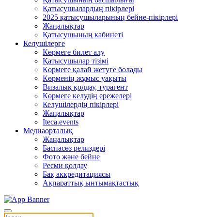
Қатысушылардың пікірлері
2025 қатысушыларының бейне-пікірлері
Жаңалықтар
Қатысушының кабинеті
Келушілерге
Көрмеге билет алу
Қатысушылар тізімі
Көрмеге қалай жетуге болады
Көрменің жұмыс уақыты
Визалық қолдау, турагент
Көрмеге келудің ережелері
Келушілердің пікірлері
Жаңалықтар
Iteca.events
Медиаорталық
Жаңалықтар
Баспасөз релиздері
Фото және бейне
Ресми қолдау
Бақ аккредитациясы
Ақпараттық ынтымақтастық