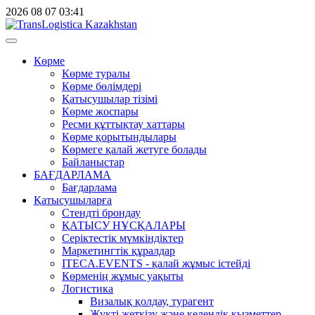
2026
08
07
03:41
Көрме
Көрме туралы
Көрме бөлімдері
Қатысушылар тізімі
Көрме жоспары
Ресми құттықтау хаттары
Көрме қорытындылары
Көрмеге қалай жетуге болады
Байланыстар
БАҒДАРЛАМА
Бағдарлама
Қатысушыларға
Стендті брондау
ҚАТЫСУ НҰСҚАЛАРЫ
Серіктестік мүмкіндіктер
Маркетингтік құралдар
ITECA.EVENTS - қалай жұмыс істейді
Көрменің жұмыс уақыты
Логистика
Визалық қолдау, турагент
Жүкті жеткізу және кедендік қызметтер