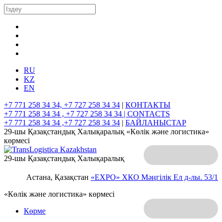
RU
KZ
EN
+7 771 258 34 34, +7 727 258 34 34
|
КОНТАКТЫ
+7 771 258 34 34 , +7 727 258 34 34 |
CONTACTS
+7 771 258 34 34 ,+7 727 258 34 34
|
БАЙЛАНЫСТАР
29-шы Қазақстандық Халықаралық «Көлік және логистика»
көрмесі
29-шы Қазақстандық Халықаралық
Астана, Қазақстан
«EXPO» ХКО
Мәңгілік Ел д-лы. 53/1
«Көлік және логистика» көрмесі
Көрме