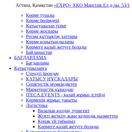
Астана, Қазақстан
«EXPO» ХКО
Мәңгілік Ел д-лы. 53/1
Көрме туралы
Көрме бөлімдері
Қатысушылар тізімі
Көрме жоспары
Ресми құттықтау хаттары
Көрме қорытындылары
Көрмеге қалай жетуге болады
Байланыстар
БАҒДАРЛАМА
Бағдарлама
Қатысушыларға
Стендті брондау
ҚАТЫСУ НҰСҚАЛАРЫ
Серіктестік мүмкіндіктер
Маркетингтік құралдар
ITECA.EVENTS - қалай жұмыс істейді
Көрменің жұмыс уақыты
Логистика
Визалық қолдау, турагент
Жүкті жеткізу және кедендік қызметтер
Қонақ үй табыңыз
Kөрмеге қалай жетуге болады
Қатысушының басшылығы