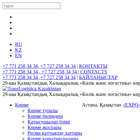
RU
KZ
EN
+7 771 258 34 34, +7 727 258 34 34
|
КОНТАКТЫ
+7 771 258 34 34 , +7 727 258 34 34 |
CONTACTS
+7 771 258 34 34 ,+7 727 258 34 34
|
БАЙЛАНЫСТАР
29-шы Қазақстандық Халықаралық «Көлік және логистика» көр
29-шы Қазақстандық Халықаралық «Көлік және логистика» көр
Көрме
Астана, Қазақстан
«EXPO
Көрме туралы
Көрме бөлімдері
Қатысушылар тізімі
Көрме жоспары
Ресми құттықтау хаттары
Көрме қорытындылары