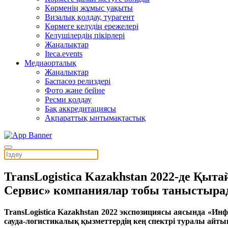
Көрменің жұмыс уақыты
Визалық қолдау, турагент
Көрмеге келудің ережелері
Келушілердің пікірлері
Жаңалықтар
Iteca.events
Медиаорталық
Жаңалықтар
Баспасөз релиздері
Фото және бейне
Ресми қолдау
Бақ аккредитациясы
Ақпараттық ынтымақтастық
TransLogistica Kazakhstan 2022-де Қы
Сервис» компаниялар тобы таныстыр
TransLogistica Kazakhstan 2022 экспозициясы аясында «Ин
сауда-логистикалық қызметтердің кең спектрі туралы айтып