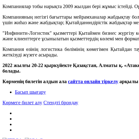
Компаниялар тобы нарықта 2009 жылдан бері жұмыс істейді. О
Компанияның негізгі бағыттары мейрамханалар жабдықтау бол
үшін жиһаз және жабдықтар; Қытайданөндірістік жабдықтар ме
"Инфинити-Логистик" қызметтері Қытаймен бизнес жүргізу ке
және клиенттерге ұсынылатын қызметтердің көлемі мен формат
Компания өзінің логистика бөлімінің көмегімен Қытайдан та
жеткізуді жүзеге асырады.
2022 жылғы 20-22 қыркүйекте Қазақстан, Алматы қ. «Атакен
болады.
Көрменің билетін алдын ала
сайтта онлайн тіркелу
арқылы 
Басып шығару
Көрмеге билет алу
Стендті брондау