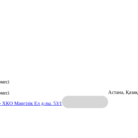
месі
Астана, Қаза
месі
» ХКО
Мәңгілік Ел д-лы. 53/1