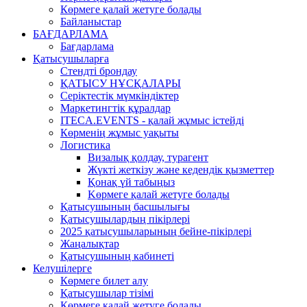
Көрмеге қалай жетуге болады
Байланыстар
БАҒДАРЛАМА
Бағдарлама
Қатысушыларға
Стендті брондау
ҚАТЫСУ НҰСҚАЛАРЫ
Серіктестік мүмкіндіктер
Маркетингтік құралдар
ITECA.EVENTS - қалай жұмыс істейді
Көрменің жұмыс уақыты
Логистика
Визалық қолдау, турагент
Жүкті жеткізу және кедендік қызметтер
Қонақ үй табыңыз
Kөрмеге қалай жетуге болады
Қатысушының басшылығы
Қатысушылардың пікірлері
2025 қатысушыларының бейне-пікірлері
Жаңалықтар
Қатысушының кабинеті
Келушілерге
Көрмеге билет алу
Қатысушылар тізімі
Көрмеге қалай жетуге болады