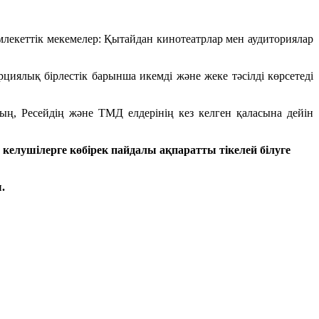
лекеттік мекемелер: Қытайдан кинотеатрлар мен аудиториялар
иялық бірлестік барынша икемді және жеке тәсілді көрсетеді
ның, Ресейдің және ТМД елдерінің кез келген қаласына дейін
 келушілерге көбірек пайдалы ақпаратты тікелей білуге
.