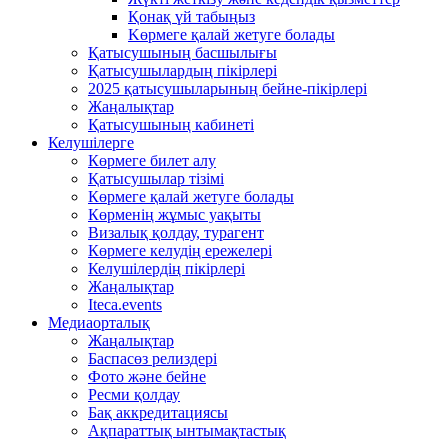
Қонақ үй табыңыз
Kөрмеге қалай жетуге болады
Қатысушының басшылығы
Қатысушылардың пікірлері
2025 қатысушыларының бейне-пікірлері
Жаңалықтар
Қатысушының кабинеті
Келушілерге
Көрмеге билет алу
Қатысушылар тізімі
Көрмеге қалай жетуге болады
Көрменің жұмыс уақыты
Визалық қолдау, турагент
Көрмеге келудің ережелері
Келушілердің пікірлері
Жаңалықтар
Iteca.events
Медиаорталық
Жаңалықтар
Баспасөз релиздері
Фото және бейне
Ресми қолдау
Бақ аккредитациясы
Ақпараттық ынтымақтастық