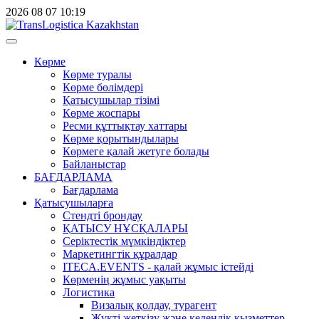
2026
08
07
10:19
Көрме
Көрме туралы
Көрме бөлімдері
Қатысушылар тізімі
Көрме жоспары
Ресми құттықтау хаттары
Көрме қорытындылары
Көрмеге қалай жетуге болады
Байланыстар
БАҒДАРЛАМА
Бағдарлама
Қатысушыларға
Стендті брондау
ҚАТЫСУ НҰСҚАЛАРЫ
Серіктестік мүмкіндіктер
Маркетингтік құралдар
ITECA.EVENTS - қалай жұмыс істейді
Көрменің жұмыс уақыты
Логистика
Визалық қолдау, турагент
Жүкті жеткізу және кедендік қызметтер