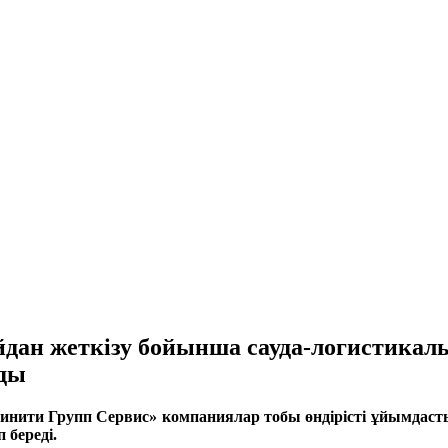
тайдан жеткізу бойынша сауда-логистик
ады
финити Групп Сервис» компаниялар тобы өндірісті ұйымдаст
 береді.