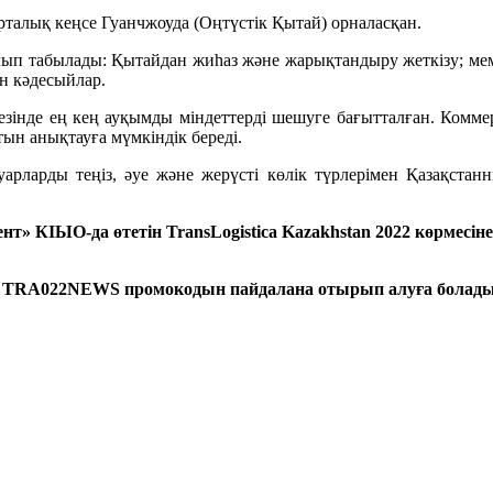
рталық кеңсе Гуанчжоуда (Оңтүстік Қытай) орналасқан.
ып табылады: Қытайдан жиһаз және жарықтандыру жеткізу; мем
н кәдесыйлар.
зінде ең кең ауқымды міндеттерді шешуге бағытталған. Коммерц
ын анықтауға мүмкіндік береді.
уарларды теңіз, әуе және жерүсті көлік түрлерімен Қазақстан
т» КІЫО-да өтетін TransLogistica Kazakhstan 2022 көрмесіне
TRA022NEWS промокодын пайдалана отырып алуға болады