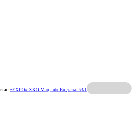
қстан
«EXPO» ХКО
Мәңгілік Ел д-лы. 53/1