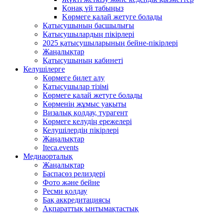
Қонақ үй табыңыз
Kөрмеге қалай жетуге болады
Қатысушының басшылығы
Қатысушылардың пікірлері
2025 қатысушыларының бейне-пікірлері
Жаңалықтар
Қатысушының кабинеті
Келушілерге
Көрмеге билет алу
Қатысушылар тізімі
Көрмеге қалай жетуге болады
Көрменің жұмыс уақыты
Визалық қолдау, турагент
Көрмеге келудің ережелері
Келушілердің пікірлері
Жаңалықтар
Iteca.events
Медиаорталық
Жаңалықтар
Баспасөз релиздері
Фото және бейне
Ресми қолдау
Бақ аккредитациясы
Ақпараттық ынтымақтастық