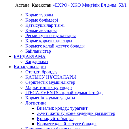
Астана, Қазақстан
«EXPO» ХКО
Мәңгілік Ел д-лы. 53/1
Көрме туралы
Көрме бөлімдері
Қатысушылар тізімі
Көрме жоспары
Ресми құттықтау хаттары
Көрме қорытындылары
Көрмеге қалай жетуге болады
Байланыстар
БАҒДАРЛАМА
Бағдарлама
Қатысушыларға
Стендті брондау
ҚАТЫСУ НҰСҚАЛАРЫ
Серіктестік мүмкіндіктер
Маркетингтік құралдар
ITECA.EVENTS - қалай жұмыс істейді
Көрменің жұмыс уақыты
Логистика
Визалық қолдау, турагент
Жүкті жеткізу және кедендік қызметтер
Қонақ үй табыңыз
Kөрмеге қалай жетуге болады
Қатысушының басшылығы