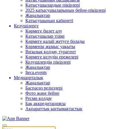
Қатысушылардың пікірлері
2025 қатысушыларының бейне-пікірлері
Жаңалықтар
Қатысушының кабинеті
Келушілерге
Көрмеге билет алу
Қатысушылар тізімі
Көрмеге қалай жетуге болады
Көрменің жұмыс уақыты
Визалық қолдау, турагент
Көрмеге келудің ережелері
Келушілердің пікірлері
Жаңалықтар
Iteca.events
Медиаорталық
Жаңалықтар
Баспасөз релиздері
Фото және бейне
Ресми қолдау
Бақ аккредитациясы
Ақпараттық ынтымақтастық