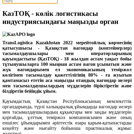
КазТОҚ - көлік логистикасы
индустриясындағы маңызды орган
TransLogistica Kazakhstan 2022 мерейтойлық көрмесінің
қатысушысы - Қазақстан вагондар (контейнерлер)
тасымалдаушылары мен операторларының
қауымдастығы (ҚазТОҚ) - 18 жылдан астам уақыт бойы
тұтынушыларға 100 мыңнан астам вагон ұсынатын және
жүк вагондарымен ел экономикасының теміржол
көлігімен тасымалдау қажеттілігінің 80% - ға жуығын
қамтамасыз ететін аса маңызды отандық вагондар иелері
мен тасымалдаушылардың мүдделерін біріктіретін және
білдіретін бейіндік ұйым.
Қауымдастық Қазақстан Республикасының мемлекеттік
органдарында, түрлі халықаралық ұйымдарда вагондар иелері
мен тасымалдаушылардың құқықтары мен заңды мүдделерін
қорғайды, ұлттық теміржол компаниясымен және оның
еншілес ұйымдарымен әріптестік өзара қарым-қатынастарды
кеңейту және нығайту бойынша практикалық жұмыс
жүргізеді.