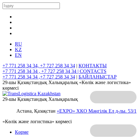
RU
KZ
EN
+7 771 258 34 34, +7 727 258 34 34
|
КОНТАКТЫ
+7 771 258 34 34 , +7 727 258 34 34 |
CONTACTS
+7 771 258 34 34 ,+7 727 258 34 34
|
БАЙЛАНЫСТАР
29-шы Қазақстандық Халықаралық «Көлік және логистика»
көрмесі
29-шы Қазақстандық Халықаралық
Астана, Қазақстан
«EXPO» ХКО
Мәңгілік Ел д-лы. 53/1
«Көлік және логистика» көрмесі
Көрме