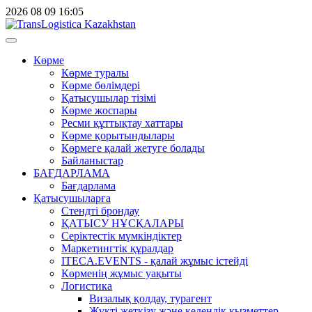
2026
08
09
16:05
Көрме
Көрме туралы
Көрме бөлімдері
Қатысушылар тізімі
Көрме жоспары
Ресми құттықтау хаттары
Көрме қорытындылары
Көрмеге қалай жетуге болады
Байланыстар
БАҒДАРЛАМА
Бағдарлама
Қатысушыларға
Стендті брондау
ҚАТЫСУ НҰСҚАЛАРЫ
Серіктестік мүмкіндіктер
Маркетингтік құралдар
ITECA.EVENTS - қалай жұмыс істейді
Көрменің жұмыс уақыты
Логистика
Визалық қолдау, турагент
Жүкті жеткізу және кедендік қызметтер