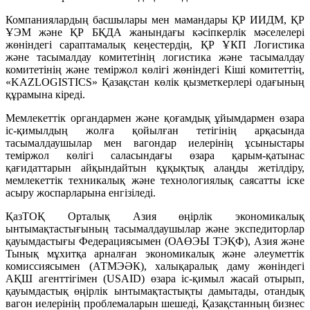
Компаниялардың басшылары мен мамандары ҚР ИИДМ, ҚР
ҰЭМ және ҚР БҚДА жанындағы кәсіпкерлік мәселелері
жөніндегі сараптамалық кеңестердің, ҚР ҰКП Логистика
және тасымалдау комитетінің логистика және тасымалдау
комитетінің және теміржол көлігі жөніндегі Кіші комитеттің,
«KAZLOGISTICS» Қазақстан көлік қызметкерлері одағының
құрамына кіреді.
Мемлекеттік органдармен және қоғамдық ұйымдармен өзара
іс-қимылдың жолға қойылған тетігінің арқасында
тасымалдаушылар мен вагондар иелерінің ұсыныстары
теміржол көлігі саласындағы өзара қарым-қатынас
қағидаттарын айқындайтын құқықтық алаңды жетілдіру,
мемлекеттік техникалық және технологиялық саясатты іске
асыру жоспарларына енгізіледі.
ҚазТОҚ Орталық Азия өңірлік экономикалық
ынтымақтастығының тасымалдаушылар және экспедиторлар
қауымдастығы Федерациясымен (ОАӨЭЫ ТЭҚФ), Азия және
Тынық мұхитқа арналған экономикалық және әлеуметтік
комиссиясымен (АТМЭӘК), халықаралық даму жөніндегі
АҚШ агенттігімен (USAID) өзара іс-қимыл жасай отырып,
қауымдастық өңірлік ынтымақтастықты дамытады, отандық
вагон иелерінің проблемаларын шешеді, Қазақстанның бизнес