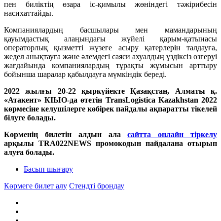
пен биліктің өзара іс-қимылы жөніндегі тәжірибесін
насихаттайды.
Компаниялардың басшылары мен мамандарының
қауымдастық алаңындағы жүйелі қарым-қатынасы
операторлық қызметті жүзеге асыру қатерлерін талдауға,
жедел анықтауға және әлемдегі саяси ахуалдың үздіксіз өзгеруі
жағдайында компаниялардың тұрақты жұмысын арттыру
бойынша шаралар қабылдауға мүмкіндік береді.
2022 жылғы 20-22 қыркүйекте Қазақстан, Алматы қ.
«Атакент» КІЫО-да өтетін TransLogistica Kazakhstan 2022
көрмесіне келушілерге көбірек пайдалы ақпаратты тікелей
білуге болады.
Көрменің билетін алдын ала
сайтта онлайн тіркелу
арқылы TRA022NEWS промокодын пайдалана отырып
алуға болады.
Басып шығару
Көрмеге билет алу
Стендті брондау