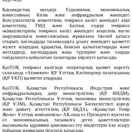
Қауымдастық өкілдері Еуразиялық экономикалық
комиссияның Көлік және инфрақұрылым жөніндегі
Консультативтік комитетінің теміржол көлігі жөніндегі кіші
комитетінің, ТМД және Балтық елдері теміржол
әкімшіліктерінің теміржол көлігі жөніндегі кеңесінің вагон
шаруашылығы комиссиясының жұмысына тікелей қатыса
отырып, вагондарды тасымалдауға ұсыну жөніндегі қызметті
жүзеге асырудың құқықтық базасын қалыптастырады және
жетілдіреді, вагондардың жаңа түрлеріне және оларды
пайдалануға қойылатын талаптарды әзірлеуге қатысады.
ҚазТОҚ теміржол көлігінде операторлық қызмет көрсету
саласында «Атамекен» ҚР Ұлттық Кәсіпкерлер палатасының
(ҚР ҰКП) қызметін атқарады.
ҚазТОҚ Қазақстан Республикасы Индустрия және
инфрақұрылымдық даму министрлігінің (ҚР ИИДМ),
Қазақстан Республикасы Ұлттық экономика министрлігінің
(ҚР ҰЭМ), Қазақстан Республикасы Бәсекелестікті қорғау
және дамыту агенттігінің (ҚР БҚДА), «Қазақстан Темір
Жолы» Ұлттық компаниясы» АҚ-ның ел Президенті жүктеген
ел экономикасының тасымалға деген қажеттіліктерін
жылжымалы құраммен қамтамасыз ету міндеттерін іске асыру
бойынша жұмысына белсенді қатысады.