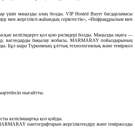
ар үшін маңызды алаң болды. VIP Hosted Buyer бағдарламасы
здер мен жергілікті-жаһандық серіктестік», «Инфрақұрылым мен
сқан келісімдерге қол қою рәсімдері болды. Маңызды оқиға —
тар, вагондарды бақылау жобасы, MARMARAY пойыздарының
лды. Бұл шара Түркияның ұлттық технологиялық және теміржол
мәртебесін нығайтты.
ты келісімшартқа қол қойды.
у, MARMARAY пантографтарын жергіліктендіру және теміржолды