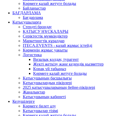
Көрмеге қалай жетуге болады
Байланыстар
БАҒДАРЛАМА
Бағдарлама
Қатысушыларға
Стендті брондау
ҚАТЫСУ НҰСҚАЛАРЫ
Серіктестік мүмкіндіктер
Маркетингтік құралдар
ITECA.EVENTS - қалай жұмыс істейді
Көрменің жұмыс уақыты
Логистика
Визалық қолдау, турагент
Жүкті жеткізу және кедендік қызметтер
Қонақ үй табыңыз
Kөрмеге қалай жетуге болады
Қатысушының басшылығы
Қатысушылардың пікірлері
2025 қатысушыларының бейне-пікірлері
Жаңалықтар
Қатысушының кабинеті
Келушілерге
Көрмеге билет алу
Қатысушылар тізімі
Көрмеге қалай жетуге болады