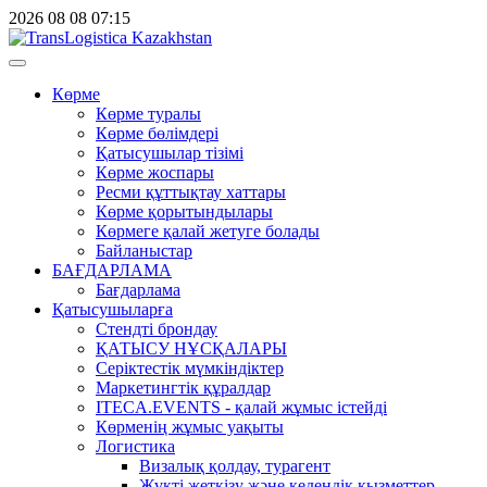
2026
08
08
07:15
Көрме
Көрме туралы
Көрме бөлімдері
Қатысушылар тізімі
Көрме жоспары
Ресми құттықтау хаттары
Көрме қорытындылары
Көрмеге қалай жетуге болады
Байланыстар
БАҒДАРЛАМА
Бағдарлама
Қатысушыларға
Стендті брондау
ҚАТЫСУ НҰСҚАЛАРЫ
Серіктестік мүмкіндіктер
Маркетингтік құралдар
ITECA.EVENTS - қалай жұмыс істейді
Көрменің жұмыс уақыты
Логистика
Визалық қолдау, турагент
Жүкті жеткізу және кедендік қызметтер