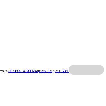
қстан
«EXPO» ХКО
Мәңгілік Ел д-лы. 53/1