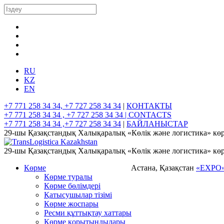
RU
KZ
EN
+7 771 258 34 34, +7 727 258 34 34
|
КОНТАКТЫ
+7 771 258 34 34 , +7 727 258 34 34 |
CONTACTS
+7 771 258 34 34 ,+7 727 258 34 34
|
БАЙЛАНЫСТАР
29-шы Қазақстандық Халықаралық «Көлік және логистика» көр
29-шы Қазақстандық Халықаралық «Көлік және логистика» көр
Көрме
Астана, Қазақстан
«EXPO
Көрме туралы
Көрме бөлімдері
Қатысушылар тізімі
Көрме жоспары
Ресми құттықтау хаттары
Көрме қорытындылары