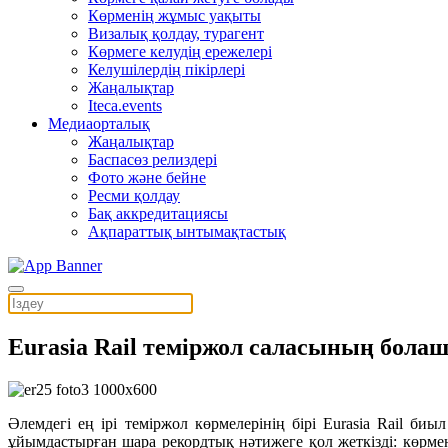
Көрменің жұмыс уақыты
Визалық қолдау, турагент
Көрмеге келудің ережелері
Келушілердің пікірлері
Жаңалықтар
Iteca.events
Медиаорталық
Жаңалықтар
Баспасөз релиздері
Фото және бейне
Ресми қолдау
Бақ аккредитациясы
Ақпараттық ынтымақтастық
Eurasia Rail теміржол саласының бол
Әлемдегі ең ірі теміржол көрмелерінің бірі Eurasia Rail 
ұйымдастырған шара рекордтық нәтижеге қол жеткізді: көрме