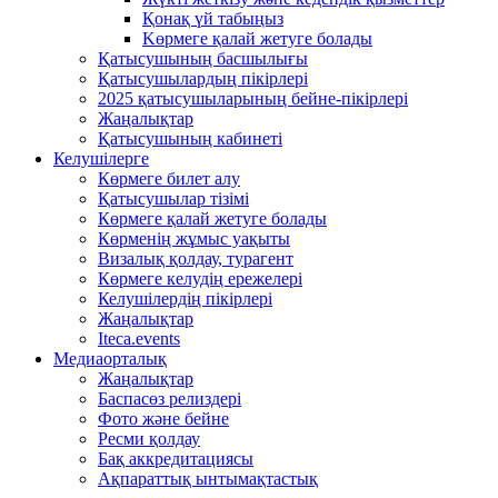
Қонақ үй табыңыз
Kөрмеге қалай жетуге болады
Қатысушының басшылығы
Қатысушылардың пікірлері
2025 қатысушыларының бейне-пікірлері
Жаңалықтар
Қатысушының кабинеті
Келушілерге
Көрмеге билет алу
Қатысушылар тізімі
Көрмеге қалай жетуге болады
Көрменің жұмыс уақыты
Визалық қолдау, турагент
Көрмеге келудің ережелері
Келушілердің пікірлері
Жаңалықтар
Iteca.events
Медиаорталық
Жаңалықтар
Баспасөз релиздері
Фото және бейне
Ресми қолдау
Бақ аккредитациясы
Ақпараттық ынтымақтастық