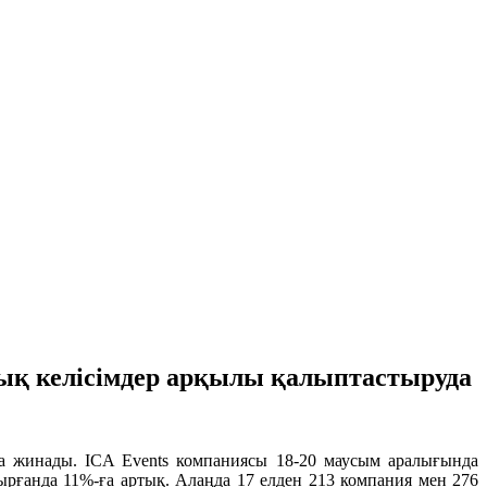
лық келісімдер арқылы қалыптастыруда
нда жинады. ICA Events компаниясы 18-20 маусым аралығында
ырғанда 11%-ға артық. Алаңда 17 елден 213 компания мен 276