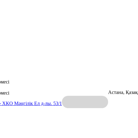
месі
Астана, Қаза
месі
» ХКО
Мәңгілік Ел д-лы. 53/1