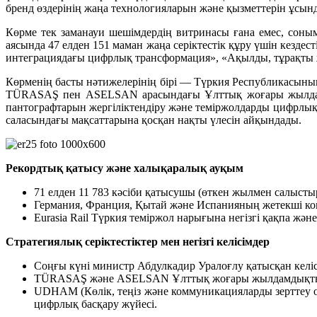
бренд өздерінің жаңа технологияларын және қызметтерін ұсын
Көрме тек заманауи шешімдердің витринасы ғана емес, соны
аясында 47 елден 151 маман жаңа серіктестік құру үшін кезде
интеграциядағы цифрлық трансформация», «Ақылды, тұрақты ж
Көрменің басты нәтижелерінің бірі — Түркия Республикасыны
TÜRASAŞ пен ASELSAN арасындағы Ұлттық жоғары жылдамд
пантографтарын жергіліктендіру және теміржолдарды цифрлық
саласындағы мақсаттарына қосқан нақты үлесін айқындады.
Рекордтық қатысу және халықаралық ауқым
71 елден 11 783 кәсіби қатысушы (өткен жылмен салысты
Германия, Франция, Қытай және Испанияның жетекші ком
Eurasia Rail Түркия теміржол нарығына негізгі қақпа ж
Стратегиялық серіктестіктер мен негізгі келісімдер
Соңғы күні министр Абдулкадир Уралоғлу қатысқан келісім
TÜRASAŞ және ASELSAN Ұлттық жоғары жылдамдықты пой
UDHAM (Көлік, теңіз және коммуникацияларды зерттеу о
цифрлық басқару жүйесі.