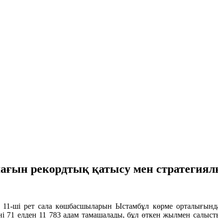
ашағын рекордтық қатысу мен стратегия
биыл 11-ші рет сала көшбасшыларын Ыстамбұл көрме орталығы
ні 71 елден 11 783 адам тамашалады, бұл өткен жылмен салыст