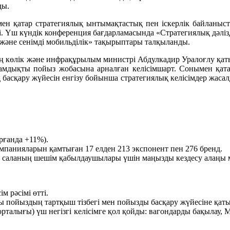
ды.
мен қатар стратегиялық ынтымақтастық пен іскерлік байланыст
сті. Үш күндік конференция бағдарламасында «Стратегиялық дәлі
әне сенімді мобильділік» тақырыптары талқыланды.
ң көлік және инфрақұрылым министрі Абдулкадир Уралоғлу қаты
ықты пойыз жобасына арналған келісімшарт. Сонымен қа
 басқару жүйесін енгізу бойынша стратегиялық келісімдер жаса
рғанда +11%).
панияларын қамтыған 17 елден 213 экспонент пен 276 бренд.
әне саланың шешім қабылдаушылары үшін маңызды кездесу алаңы 
 рәсімі өтті.
ыздың тартқыш тізбегі мен пойызды басқару жүйесіне қатыс
рталығы) үш негізгі келісімге қол қойды: вагондарды бақыла