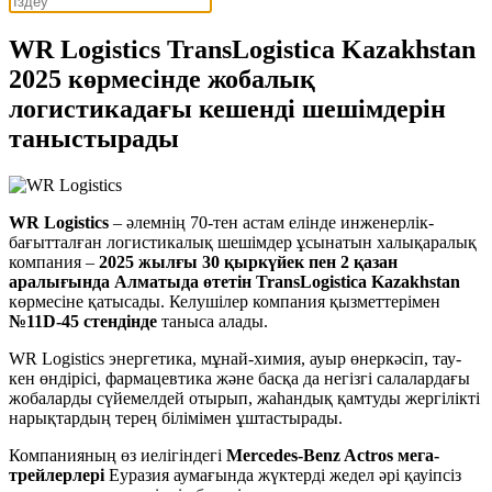
WR Logistics TransLogistica Kazakhstan
2025 көрмесінде жобалық
логистикадағы кешенді шешімдерін
таныстырады
WR Logistics
– әлемнің 70-тен астам елінде инженерлік-
бағытталған логистикалық шешімдер ұсынатын халықаралық
компания –
2025 жылғы 30 қыркүйек пен 2 қазан
аралығында Алматыда өтетін TransLogistica Kazakhstan
көрмесіне қатысады. Келушілер компания қызметтерімен
№11D-45 стендінде
таныса алады.
WR Logistics энергетика, мұнай-химия, ауыр өнеркәсіп, тау-
кен өндірісі, фармацевтика және басқа да негізгі салалардағы
жобаларды сүйемелдей отырып, жаһандық қамтуды жергілікті
нарықтардың терең білімімен ұштастырады.
Компанияның өз иелігіндегі
Mercedes-Benz Actros мега-
трейлерлері
Еуразия аумағында жүктерді жедел әрі қауіпсіз