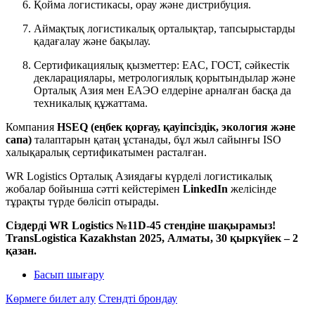
Қойма логистикасы, орау және дистрибуция.
Аймақтық логистикалық орталықтар, тапсырыстарды
қадағалау және бақылау.
Сертификациялық қызметтер: ЕАC, ГОСТ, сәйкестік
декларациялары, метрологиялық қорытындылар және
Орталық Азия мен ЕАЭО елдеріне арналған басқа да
техникалық құжаттама.
Компания
HSEQ (еңбек қорғау, қауіпсіздік, экология және
сапа)
талаптарын қатаң ұстанады, бұл жыл сайынғы ISO
халықаралық сертификатымен расталған.
WR Logistics Орталық Азиядағы күрделі логистикалық
жобалар бойынша сәтті кейстерімен
LinkedIn
желісінде
тұрақты түрде бөлісіп отырады.
Сіздерді WR Logistics №11D-45 стендіне шақырамыз!
TransLogistica Kazakhstan 2025, Алматы, 30 қыркүйек – 2
қазан.
Басып шығару
Көрмеге билет алу
Стендті брондау