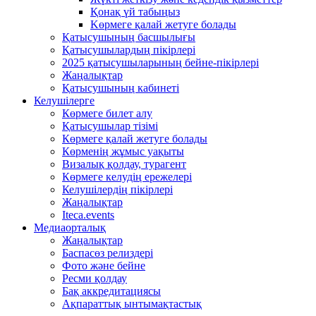
Қонақ үй табыңыз
Kөрмеге қалай жетуге болады
Қатысушының басшылығы
Қатысушылардың пікірлері
2025 қатысушыларының бейне-пікірлері
Жаңалықтар
Қатысушының кабинеті
Келушілерге
Көрмеге билет алу
Қатысушылар тізімі
Көрмеге қалай жетуге болады
Көрменің жұмыс уақыты
Визалық қолдау, турагент
Көрмеге келудің ережелері
Келушілердің пікірлері
Жаңалықтар
Iteca.events
Медиаорталық
Жаңалықтар
Баспасөз релиздері
Фото және бейне
Ресми қолдау
Бақ аккредитациясы
Ақпараттық ынтымақтастық