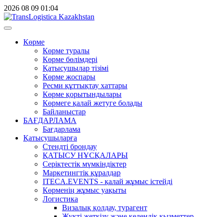
2026
08
09
01:04
Көрме
Көрме туралы
Көрме бөлімдері
Қатысушылар тізімі
Көрме жоспары
Ресми құттықтау хаттары
Көрме қорытындылары
Көрмеге қалай жетуге болады
Байланыстар
БАҒДАРЛАМА
Бағдарлама
Қатысушыларға
Стендті брондау
ҚАТЫСУ НҰСҚАЛАРЫ
Серіктестік мүмкіндіктер
Маркетингтік құралдар
ITECA.EVENTS - қалай жұмыс істейді
Көрменің жұмыс уақыты
Логистика
Визалық қолдау, турагент
Жүкті жеткізу және кедендік қызметтер