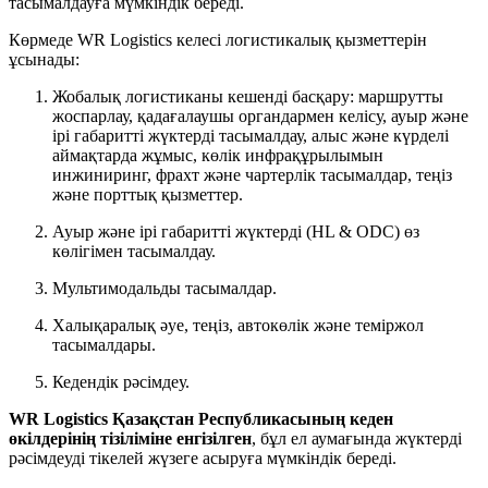
тасымалдауға мүмкіндік береді.
Көрмеде WR Logistics келесі логистикалық қызметтерін
ұсынады:
Жобалық логистиканы кешенді басқару: маршрутты
жоспарлау, қадағалаушы органдармен келісу, ауыр және
ірі габаритті жүктерді тасымалдау, алыс және күрделі
аймақтарда жұмыс, көлік инфрақұрылымын
инжиниринг, фрахт және чартерлік тасымалдар, теңіз
және порттық қызметтер.
Ауыр және ірі габаритті жүктерді (HL & ODC) өз
көлігімен тасымалдау.
Мультимодальды тасымалдар.
Халықаралық әуе, теңіз, автокөлік және теміржол
тасымалдары.
Кедендік рәсімдеу.
WR Logistics Қазақстан Республикасының кеден
өкілдерінің тізіліміне енгізілген
, бұл ел аумағында жүктерді
рәсімдеуді тікелей жүзеге асыруға мүмкіндік береді.