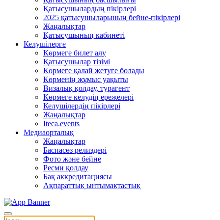
Қатысушылардың пікірлері
2025 қатысушыларының бейне-пікірлері
Жаңалықтар
Қатысушының кабинеті
Келушілерге
Көрмеге билет алу
Қатысушылар тізімі
Көрмеге қалай жетуге болады
Көрменің жұмыс уақыты
Визалық қолдау, турагент
Көрмеге келудің ережелері
Келушілердің пікірлері
Жаңалықтар
Iteca.events
Медиаорталық
Жаңалықтар
Баспасөз релиздері
Фото және бейне
Ресми қолдау
Бақ аккредитациясы
Ақпараттық ынтымақтастық