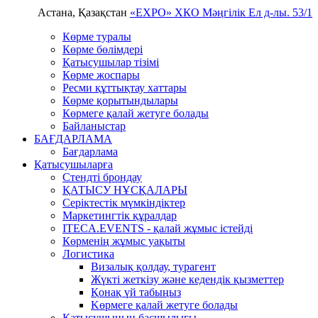
Астана, Қазақстан
«EXPO» ХКО
Мәңгілік Ел д-лы. 53/1
Көрме туралы
Көрме бөлімдері
Қатысушылар тізімі
Көрме жоспары
Ресми құттықтау хаттары
Көрме қорытындылары
Көрмеге қалай жетуге болады
Байланыстар
БАҒДАРЛАМА
Бағдарлама
Қатысушыларға
Стендті брондау
ҚАТЫСУ НҰСҚАЛАРЫ
Серіктестік мүмкіндіктер
Маркетингтік құралдар
ITECA.EVENTS - қалай жұмыс істейді
Көрменің жұмыс уақыты
Логистика
Визалық қолдау, турагент
Жүкті жеткізу және кедендік қызметтер
Қонақ үй табыңыз
Kөрмеге қалай жетуге болады
Қатысушының басшылығы