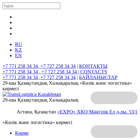
RU
KZ
EN
+7 771 258 34 34, +7 727 258 34 34
|
КОНТАКТЫ
+7 771 258 34 34 , +7 727 258 34 34 |
CONTACTS
+7 771 258 34 34 ,+7 727 258 34 34
|
БАЙЛАНЫСТАР
29-шы Қазақстандық Халықаралық «Көлік және логистика»
көрмесі
29-шы Қазақстандық Халықаралық
Астана, Қазақстан
«EXPO» ХКО
Мәңгілік Ел д-лы. 53/1
«Көлік және логистика» көрмесі
Көрме