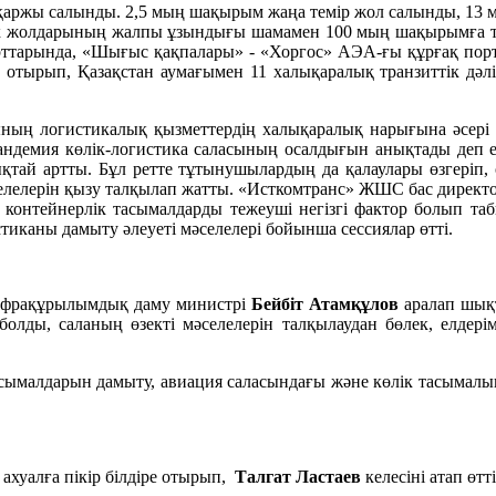
қаржы салынды. 2,5 мың шақырым жаңа темір жол салынды, 13 м
ік жолдарының жалпы ұзындығы шамамен 100 мың шақырымға т
ттарында, «Шығыс қақпалары» - «Хоргос» АЭА-ғы құрғақ портт
отырып, Қазақстан аумағымен 11 халықаралық транзиттік дәліз, 
ның логистикалық қызметтердің халықаралық нарығына әсері
ндемия көлік-логистика саласының осалдығын анықтады деп есе
қтай артты. Бұл ретте тұтынушылардың да қалаулары өзгеріп, о
әселелерін қызу талқылап жатты. «Исткомтранс» ЖШС бас дире
ғы контейнерлік тасымалдарды тежеуші негізгі фактор болып т
тиканы дамыту әлеуеті мәселелері бойынша сессиялар өтті.
инфрақұрылымдық даму министрі
Бейбіт Атамқұлов
аралап шықт
 болды, саланың өзекті мәселелерін талқылаудан бөлек, елдері
е тасымалдарын дамыту, авиация саласындағы және көлік тасы
ахуалға пікір білдіре отырып,
Талгат Ластаев
келесіні атап өтті