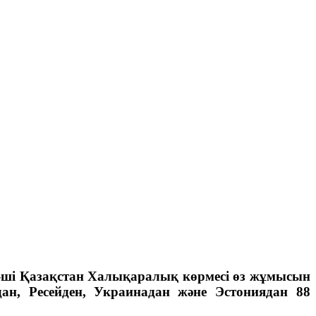
24-ші Қазақстан Халықаралық көрмесі өз жұмысын
дан, Ресейден, Украинадан және Эстониядан 88