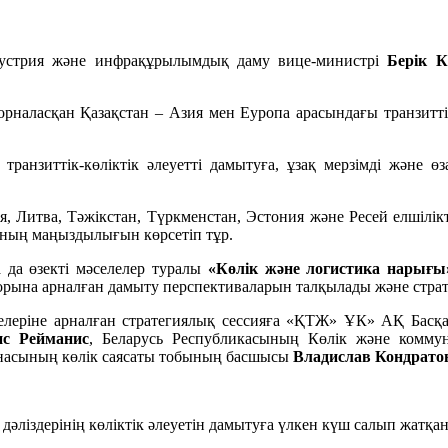
ндустрия және инфрақұрылымдық даму вице-министрі
Берік 
рналасқан Қазақстан – Азия мен Еуропа арасындағы транзитті
 транзиттік-көліктік әлеуетті дамытуға, ұзақ мерзімді және өз
, Литва, Тәжікстан, Түркменстан, Эстония және Ресей елшілік
ғаның маңыздылығын көрсетіп тұр.
 да өзекті мәселелер туралы
«Көлік және логистика нарығ
орына арналған дамыту перспективаларын талқылады және стр
елеріне арналған стратегиялық сессияға «ҚТЖ» ҰК» АҚ Басқ
ис Рейманис
, Беларусь Республикасының Көлік және комму
ынасының көлік саясаты тобының басшысы
Владислав Кондрат
к дәліздерінің көліктік әлеуетін дамытуға үлкен күш салып жатқа