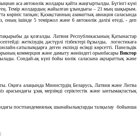
ыңнан аса автокөлік жолдары қайта жаңғыртылды. Бүгінгі күні
ең. Темір жолдардың жайылған ұзындығы – 21 мың шақырым.
а көрініс тапқан; Қазақстанның азаматтық авиация саласында
оның ішінде 5 теміржол және 6 автокөлік дәлізі өтеді, - деп
 тақырыбы да қозғалды. Латвия Республикасының Қатынастар
птейді: жеткізудің дәстүрлі тізбектері бұзылды, логистикаға
нлайн-сатылымдарға деген екпінді өсімді көрсетті. Панельдік
кторының коммерция және дамыту жөніндегі орынбасары
Виктор
абылады. Сондай-ақ күні бойы көлік саласына ақпараттық және
ы. Оқиға алаңында Министрдің Беларусь, Латвия және Литва
міз арасындағы ұзақ мерзімді серіктестік және ынтымақтастық
малындағы постпандемиялық шынайылықтарды талқылау бойынша
: