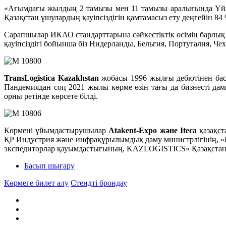
«Ағымдағы жылдың 2 тамызы мен 11 тамызы аралығында Үйлес
Қазақстан ұшулардың қауіпсіздігін қамтамасыз ету деңгейін 84
Сарапшылар ИКАО стандарттарына сәйкестіктік өсімін барлық
қауіпсіздігі бойынша біз Нидерланды, Бельгия, Португалия, Че
TransLogistica Kazakhstan
жобасы 1996 жылғы дебютінен ба
Пандемиядан соң 2021 жылы көрме өзін тағы да бизнесті дамы
орны ретінде көрсете білді.
Көрмені ұйымдастырушылар
Atakent-Expo және Iteca
қазақст
ҚР Индустрия және инфрақұрылымдық даму министрлігінің, 
экспедиторлар қауымдастығының, KAZLOGISTICS» Қазақстан 
Басып шығару
Көрмеге билет алу
Стендті брондау