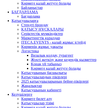
Көрмеге қалай жетуге болады
Байланыстар
БАҒДАРЛАМА
Бағдарлама
Қатысушыларға
Стендті брондау
ҚАТЫСУ НҰСҚАЛАРЫ
Серіктестік мүмкіндіктер
Маркетингтік құралдар
ITECA.EVENTS - қалай жұмыс істейді
Көрменің жұмыс уақыты
Логистика
Визалық қолдау, турагент
Жүкті жеткізу және кедендік қызметтер
Қонақ үй табыңыз
Kөрмеге қалай жетуге болады
Қатысушының басшылығы
Қатысушылардың пікірлері
2025 қатысушыларының бейне-пікірлері
Жаңалықтар
Қатысушының кабинеті
Келушілерге
Көрмеге билет алу
Қатысушылар тізімі
Көрмеге қалай жетуге болады