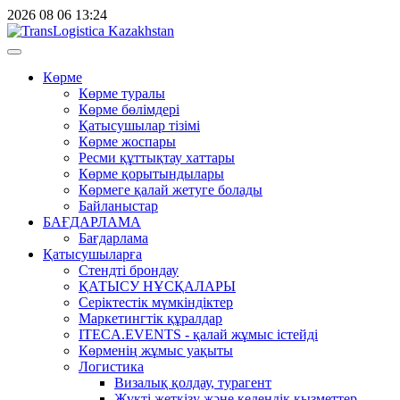
2026
08
06
13:24
Көрме
Көрме туралы
Көрме бөлімдері
Қатысушылар тізімі
Көрме жоспары
Ресми құттықтау хаттары
Көрме қорытындылары
Көрмеге қалай жетуге болады
Байланыстар
БАҒДАРЛАМА
Бағдарлама
Қатысушыларға
Стендті брондау
ҚАТЫСУ НҰСҚАЛАРЫ
Серіктестік мүмкіндіктер
Маркетингтік құралдар
ITECA.EVENTS - қалай жұмыс істейді
Көрменің жұмыс уақыты
Логистика
Визалық қолдау, турагент
Жүкті жеткізу және кедендік қызметтер