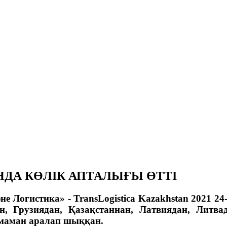
НДА КӨЛІК АПТАЛЫҒЫ ӨТТІ
 Логистика» - TransLogistica Kazakhstan 2021 
, Грузиядан, Қазақстаннан, Латвиядан, Литва
2 маман аралап шыққан.