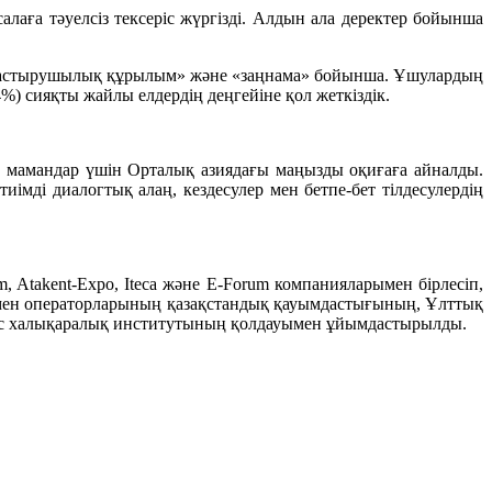
ға тәуелсіз тексеріс жүргізді. Алдын ала деректер бойынша
йымдастырушылық құрылым» және «заңнама» бойынша. Ұшулардың
4%) сияқты жайлы елдердің деңгейіне қол жеткіздік.
ғы мамандар үшін Орталық азиядағы маңызды оқиғаға айналды.
імді диалогтық алаң, кездесулер мен бетпе-бет тілдесулердің
, Atakent-Expo, Iteca және E-Forum компанияларымен бірлесіп,
мен операторларының қазақстандық қауымдастығының, Ұлттық
нс халықаралық институтының қолдауымен ұйымдастырылды.