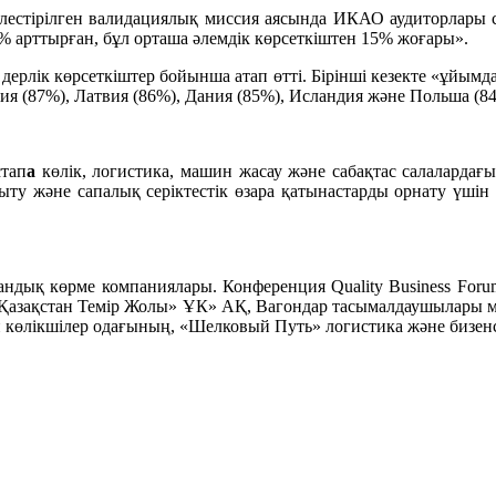
тірілген валидациялық миссия аясында ИКАО аудиторлары сала
 % арттырған, бұл орташа әлемдік көрсеткіштен 15% жоғары».
 дерлік көрсеткіштер бойынша атап өтті. Бірінші кезекте «ұ
хия (87%), Латвия (86%), Дания (85%), Исландия және Польша (8
стап
а
көлік, логистика, машин жасау және сабақтас салаларда
ту және сапалық серіктестік өзара қатынастарды орнату үшін ти
андық көрме компаниялары. Конференция Quality Business Forum
«Қазақстан Темір Жолы» ҰК» АҚ, Вагондар тасымалдаушылары 
көлікшілер одағының, «Шелковый Путь» логистика және бизе