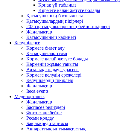
Қонақ үй табыңыз
Kөрмеге қалай жетуге болады
Қатысушының басшылығы
Қатысушылардың пікірлері
2025 қатысушыларының бейне-пікірлері
Жаңалықтар
Қатысушының кабинеті
Келушілерге
Көрмеге билет алу
Қатысушылар тізімі
Көрмеге қалай жетуге болады
Көрменің жұмыс уақыты
Визалық қолдау, турагент
Көрмеге келудің ережелері
Келушілердің пікірлері
Жаңалықтар
Iteca.events
Медиаорталық
Жаңалықтар
Баспасөз релиздері
Фото және бейне
Ресми қолдау
Бақ аккредитациясы
Ақпараттық ынтымақтастық