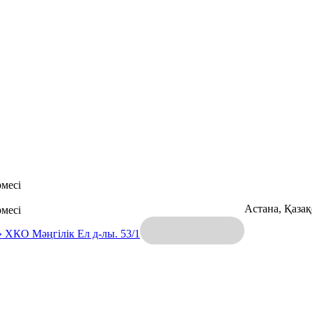
месі
Астана, Қаза
месі
» ХКО
Мәңгілік Ел д-лы. 53/1