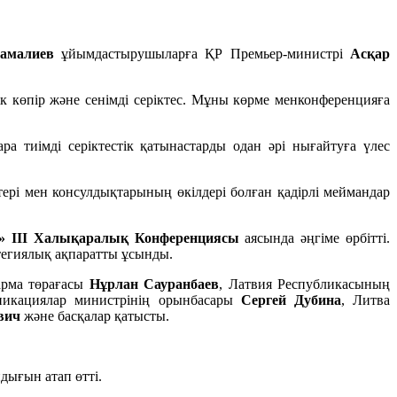
Камалиев
ұйымдастырушыларға ҚР Премьер-министрі
Асқар
к көпір және сенімді серіктес. Мұны көрме менконференцияға
ара тиімді серіктестік қатынастарды одан әрі нығайтуға үлес
тері мен консулдықтарының өкілдері болған қадірлі меймандар
ы» III Халықаралық Конференциясы
аясында әңгіме өрбітті.
атегиялық ақпаратты ұсынды.
арма төрағасы
Нұрлан Сауранбаев
, Латвия Республикасының
никациялар министрінің орынбасары
Сергей Дубина
, Литва
ович
және басқалар қатысты.
ндығын атап өтті.