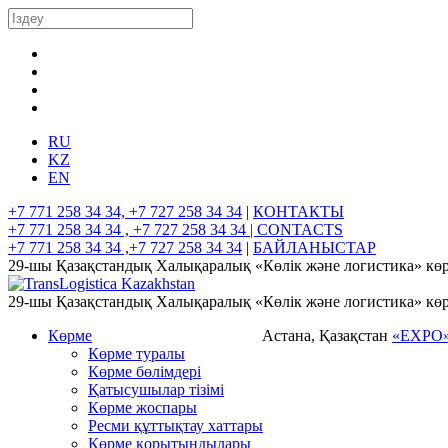
RU
KZ
EN
+7 771 258 34 34, +7 727 258 34 34
|
КОНТАКТЫ
+7 771 258 34 34 , +7 727 258 34 34 |
CONTACTS
+7 771 258 34 34 ,+7 727 258 34 34
|
БАЙЛАНЫСТАР
29-шы Қазақстандық Халықаралық «Көлік және логистика» көр
29-шы Қазақстандық Халықаралық «Көлік және логистика» көр
Көрме
Астана, Қазақстан
«EXPO
Көрме туралы
Көрме бөлімдері
Қатысушылар тізімі
Көрме жоспары
Ресми құттықтау хаттары
Көрме қорытындылары