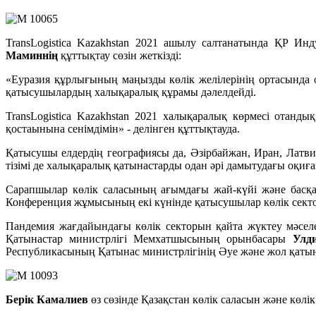
TransLogistica Kazakhstan 2021 ашылу салтанатында ҚР И
Маминнің
құттықтау сөзін жеткізді:
«Еуразия құрлығының маңызды көлік желілерінің ортасында о
қатысушылардың халықаралық құрамы дәлелдейді.
TransLogistica Kazakhstan 2021 халықаралық көрмесі отандық
қостаынына сенімдімін» - делінген құттықтауда.
Қатысушы елдердің географиясы да, Әзірбайжан, Иран, Латвия
тізімі де халықаралық қатынастарды одан әрі дамытудағы оқи
Сарапшылар көлік саласының ағымдағы жай-күйі және басқа
Конференция жұмысының екі күнінде қатысушылар көлік сект
Пандемия жағдайындағы көлік секторын қайта жүктеу мәсел
Қатынастар министрлігі Мемхатшысының орынбасары
Улд
Республикасының Қатынас министрлігінің Әуе және жол қат
Берік Камалиев
өз сөзінде Қазақстан көлік саласын және көлі