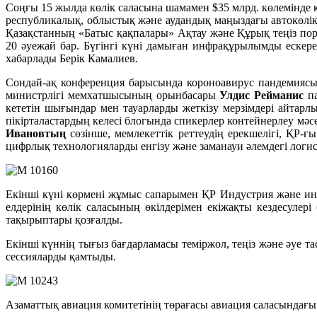
Соңғы 15 жылда көлік саласына шамамен $35 млрд. көлемінде 
республикалық, облыстық және аудандық маңыздағы автокөл
Қазақстанның «Батыс қақпалары» Ақтау және Құрық теңіз пор
20 әуежай бар. Бүгінгі күні дамыған инфрақұрылымды ескере 
хабарлады Берік Камалиев.
Сондай-ақ конференция барысында короноавирус пандемиясы
министрлігі мемхатшысының орынбасары
Улдис Рейманис
па
кететін шығындар мен тауарларды жеткізу мерзімдері айтарлы
пікірталастардың келесі блогында спикерлер контейнерлеу м
Ивановтың
сөзінше, мемлекеттік реттеудің ерекшелігі, ҚР-
цифрлық технологияларды енгізу және заманауи әлемдегі логис
Екінші күні көрмені жұмыс сапарымен ҚР Индустрия және 
елдерінің көлік саласының өкілдерімен екіжақты кездесулері
тақырыптары қозғалды.
Екінші күннің тығыз бағдарламасы теміржол, теңіз және әу
сессияларды қамтыды.
Азаматтық авиация комитетінің төрағасы авиация саласындағы 