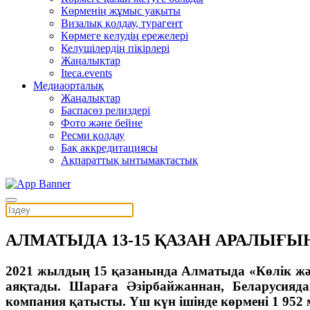
Көрменің жұмыс уақыты
Визалық қолдау, турагент
Көрмеге келудің ережелері
Келушілердің пікірлері
Жаңалықтар
Iteca.events
Медиаорталық
Жаңалықтар
Баспасөз релиздері
Фото және бейне
Ресми қолдау
Бақ аккредитациясы
Ақпараттық ынтымақтастық
АЛМАТЫДА 13-15 ҚАЗАН АРАЛЫҒЫ
2021 жылдың 15 қазанында Алматыда «Көлік және
аяқтады. Шараға Әзірбайжаннан, Беларусиядан
компания қатысты. Үш күн ішінде көрмені 1 95