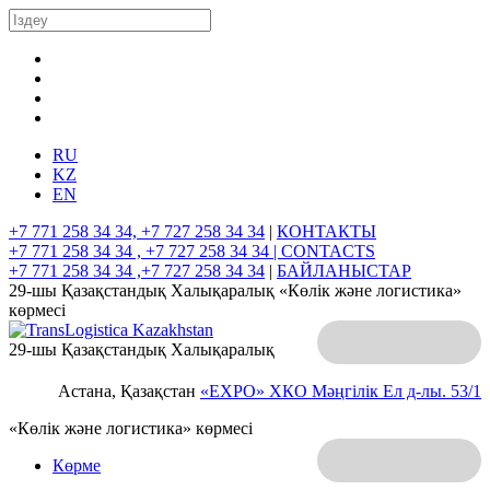
RU
KZ
EN
+7 771 258 34 34, +7 727 258 34 34
|
КОНТАКТЫ
+7 771 258 34 34 , +7 727 258 34 34 |
CONTACTS
+7 771 258 34 34 ,+7 727 258 34 34
|
БАЙЛАНЫСТАР
29-шы Қазақстандық Халықаралық «Көлік және логистика»
көрмесі
29-шы Қазақстандық Халықаралық
Астана, Қазақстан
«EXPO» ХКО
Мәңгілік Ел д-лы. 53/1
«Көлік және логистика» көрмесі
Көрме