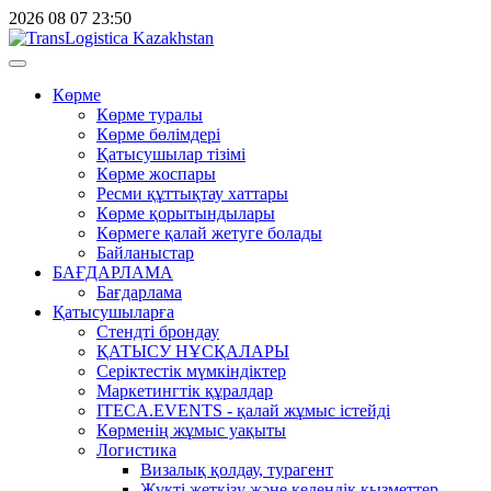
2026
08
07
23:50
Көрме
Көрме туралы
Көрме бөлімдері
Қатысушылар тізімі
Көрме жоспары
Ресми құттықтау хаттары
Көрме қорытындылары
Көрмеге қалай жетуге болады
Байланыстар
БАҒДАРЛАМА
Бағдарлама
Қатысушыларға
Стендті брондау
ҚАТЫСУ НҰСҚАЛАРЫ
Серіктестік мүмкіндіктер
Маркетингтік құралдар
ITECA.EVENTS - қалай жұмыс істейді
Көрменің жұмыс уақыты
Логистика
Визалық қолдау, турагент
Жүкті жеткізу және кедендік қызметтер