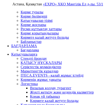
Астана, Қазақстан
«EXPO» ХКО
Мәңгілік Ел д-лы. 53/1
Көрме туралы
Көрме бөлімдері
Қатысушылар тізімі
Көрме жоспары
Ресми құттықтау хаттары
Көрме қорытындылары
Көрмеге қалай жетуге болады
Байланыстар
БАҒДАРЛАМА
Бағдарлама
Қатысушыларға
Стендті брондау
ҚАТЫСУ НҰСҚАЛАРЫ
Серіктестік мүмкіндіктер
Маркетингтік құралдар
ITECA.EVENTS - қалай жұмыс істейді
Көрменің жұмыс уақыты
Логистика
Визалық қолдау, турагент
Жүкті жеткізу және кедендік қызметтер
Қонақ үй табыңыз
Kөрмеге қалай жетуге болады
Қатысушының басшылығы