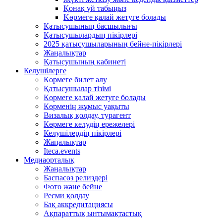
Қонақ үй табыңыз
Kөрмеге қалай жетуге болады
Қатысушының басшылығы
Қатысушылардың пікірлері
2025 қатысушыларының бейне-пікірлері
Жаңалықтар
Қатысушының кабинеті
Келушілерге
Көрмеге билет алу
Қатысушылар тізімі
Көрмеге қалай жетуге болады
Көрменің жұмыс уақыты
Визалық қолдау, турагент
Көрмеге келудің ережелері
Келушілердің пікірлері
Жаңалықтар
Iteca.events
Медиаорталық
Жаңалықтар
Баспасөз релиздері
Фото және бейне
Ресми қолдау
Бақ аккредитациясы
Ақпараттық ынтымақтастық