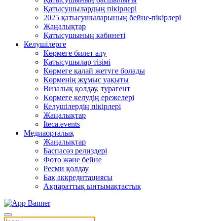
Қатысушылардың пікірлері
2025 қатысушыларының бейне-пікірлері
Жаңалықтар
Қатысушының кабинеті
Келушілерге
Көрмеге билет алу
Қатысушылар тізімі
Көрмеге қалай жетуге болады
Көрменің жұмыс уақыты
Визалық қолдау, турагент
Көрмеге келудің ережелері
Келушілердің пікірлері
Жаңалықтар
Iteca.events
Медиаорталық
Жаңалықтар
Баспасөз релиздері
Фото және бейне
Ресми қолдау
Бақ аккредитациясы
Ақпараттық ынтымақтастық