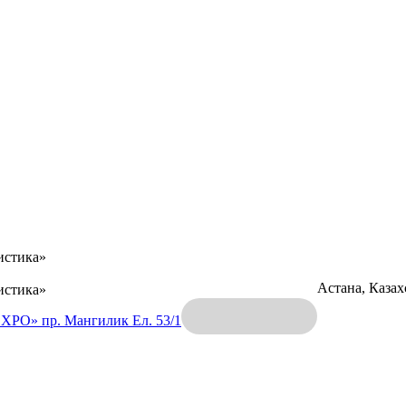
истика»
Астана, Каза
истика»
EXPO»
пр. Мангилик Ел. 53/1