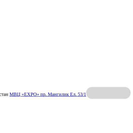
хстан
МВЦ «EXPO»
пр. Мангилик Ел. 53/1