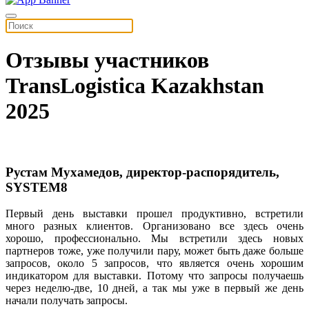
Отзывы участников
TransLogistica Kazakhstan
2025
Рустам Мухамедов, директор-распорядитель,
SYSTEM8
Первый
день
выставки
прошел
продуктивно
,
встретили
много
разных
клиентов
.
Организовано
все
здесь
очень
хорошо
,
профессионально
.
Мы
вст
ретили
здесь
новых
партнеров
тоже
,
уже
получили
пару
,
может
быть
даже
больше
запросов
,
около
5
запросов
,
что
является
очень
хорошим
индикатор
ом
для
выставки
.
П
отому
что
запросы
получаешь
через
неделю
-
две
, 10
дней
, а
так
мы
уже
в
первый
же
день
начали
п
олучать
запросы
.