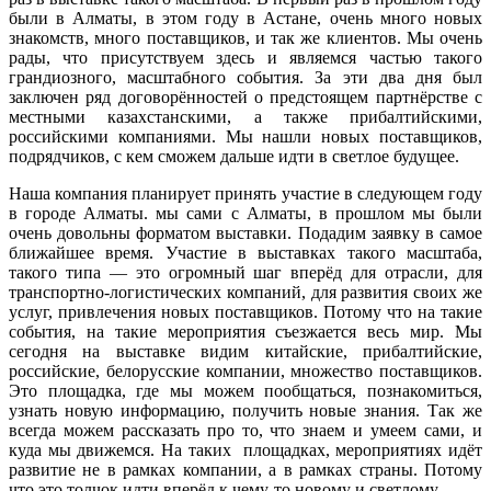
были в Алматы, в этом году в Астане, очень много новых
знакомств, много поставщиков, и так же клиентов. Мы очень
рады, что присутствуем здесь и являемся частью такого
грандиозного, масштабного события. За эти два дня был
заключен ряд договорённостей о предстоящем партнёрстве с
местными казахстанскими, а также прибалтийскими,
российскими компаниями. Мы нашли новых поставщиков,
подрядчиков, с кем сможем дальше идти в светлое будущее.
Наша компания планирует принять участие в следующем году
в городе Алматы. мы сами с Алматы, в прошлом мы были
очень довольны форматом выставки. Подадим заявку в самое
ближайшее время. Участие в выставках такого масштаба,
такого типа — это огромный шаг вперёд для отрасли, для
транспортно-логистических компаний, для развития своих же
услуг, привлечения новых поставщиков. Потому что на такие
события, на такие мероприятия съезжается весь мир. Мы
сегодня на выставке видим китайские, прибалтийские,
российские, белорусские компании, множество поставщиков.
Это площадка, где мы можем пообщаться, познакомиться,
узнать новую информацию, получить новые знания. Так же
всегда можем рассказать про то, что знаем и умеем сами, и
куда мы движемся. На таких площадках, мероприятиях идёт
развитие не в рамках компании, а в рамках страны. Потому
что это толчок идти вперёд к чему-то новому и светлому.