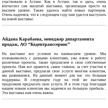
участвовали
в
Астане
.
Как
в
Астане
,
так
и
здесь
,
очень
впечатлил
сам
масштаб
выставки
,
организация
просто
на
высшем
уровне
.
Также
удалось
найти
новых
партнеров
.
Очень
надеемся
,
что
в
следующем
году
нам
удастся
выступать
на
новой
выставке
.
Айдана Карабаева, менеджер департамента
продаж, АО “Кедентранссервис”
На
выставке
все
условия
на
наивысшем
уровне
.
Мы
познакомились
с
разными
клиентами
,
уже
взяли
в
работу
различные
проекты
,
также
предлагаем
и
свои
собственные
проекты
.
Нам
все
нравится
,
самое
главное
,
за
счет
участия
в
данной
выставке
,
предлагая
свои
услуги
многим
клиентам
,
мы
разви
ваемся
.
На
данный
момент
для
нас
это
бол
ьшая
поддержка
. В
следующем
году
на
этой
же
выставке
продолжим
предлагать
свои
услуги
. И в
этом
году
благодаря
нашим
новым
клиентам
мы
надеемся
на
большую
прибыль
.
Эта
выставка
нам
очень
важна
.