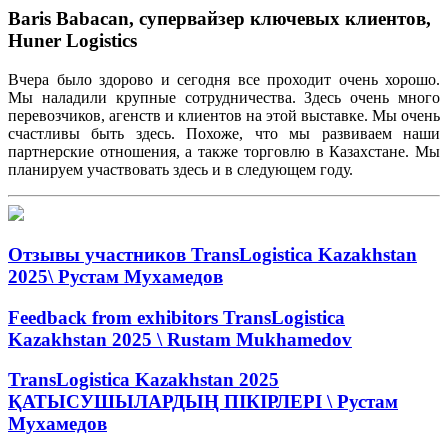
Baris Babacan, супервайзер ключевых клиентов,
Huner Logistics
Вчера
было
здорово
и
сегодня
все
проходит
очень
хорошо
.
Мы
наладили
крупные
сотрудничества
.
Здесь
очень
много
перевозчиков
,
агенст
в
и
клиентов
на
этой
выставке
.
Мы
очень
счастливы
быть
здесь
.
Похоже
,
что
мы
развиваем
наши
партнерские
отношения
, а
также
торговлю
в
Казахстане
.
Мы
планируем
участвовать
здесь
и в
следующем
году
.
Отзывы участников TransLogistica Kazakhstan
2025\ Рустам Мухамедов
Feedback from exhibitors TransLogistica
Kazakhstan 2025 \ Rustam Mukhamedov
TransLogistica Kazakhstan 2025
ҚАТЫСУШЫЛАРДЫҢ ПІКІРЛЕРІ \ Рустам
Мухамедов