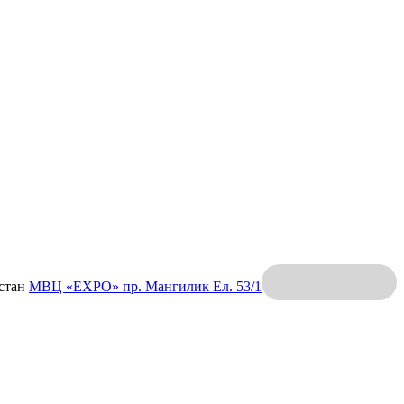
хстан
МВЦ «EXPO»
пр. Мангилик Ел. 53/1