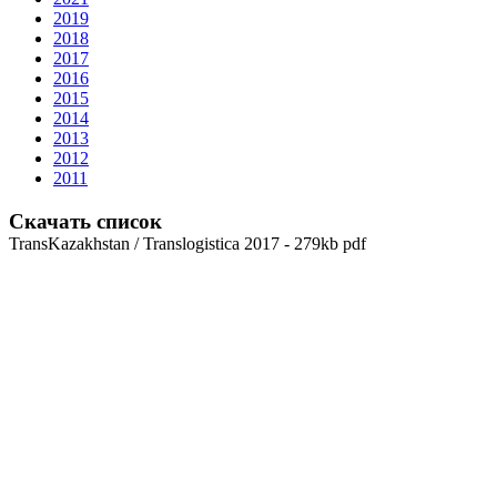
2019
2018
2017
2016
2015
2014
2013
2012
2011
Скачать список
TransKazakhstan / Translogistica 2017 - 279kb pdf