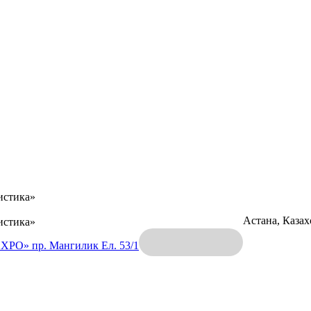
истика»
Астана, Каза
истика»
EXPO»
пр. Мангилик Ел. 53/1