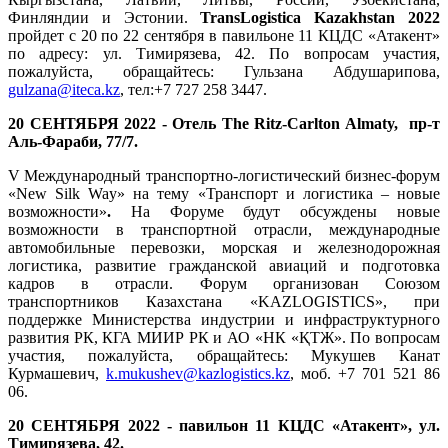
Финляндии и Эстонии.
TransLogistica Kazakhstan 2022
пройдет с 20 по 22 сентября в павильоне 11 КЦДС «Атакент»
по адресу: ул. Тимирязева, 42. По вопросам участия,
пожалуйста, обращайтесь: Гульзана Абдушарипова,
gulzana@iteca.kz
, тел:+7 727 258 3447.
20 СЕНТЯБРЯ 2022 - Отель The Ritz-Carlton Almaty, пр-т
Аль-Фараби, 77/7.
V Международный транспортно-логистический бизнес-форум
«New Silk Way» на тему «Транспорт и логистика – новые
возможности»
.
На Форуме будут обсуждены новые
возможности в транспортной отрасли, международные
автомобильные перевозки, морская и железнодорожная
логистика, развитие гражданской авиаций и подготовка
кадров в отрасли. Форум организован Союзом
транспортников Казахстана «KAZLOGISTICS», при
поддержке Министерства индустрии и инфраструктурного
развития РК, КГА МИИР РК и АО «НК «ҚТЖ». По вопросам
участия, пожалуйста, обращайтесь: Мукушев Канат
Курмашевич,
k.mukushev@kazlogistics.kz
, моб. +7 701 521 86
06.
20 СЕНТЯБРЯ 2022 - павильон 11 КЦДС «Атакент», ул.
Тимирязева, 42.