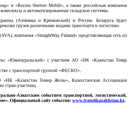
roup» и «Recom Shelves Mobili», а также российская компания
е комплексы и автоматизированные складские системы.
краины (Азовмаш и Крюковский) и России. Беларусь будет
евозке грузов различными видами транспорта и логистике.
VA), компания «StraightWay Finland» представляющая сеть из
лекс «Южноуральский» с участием АО «НК «Казахстан Темiр
честве с транспортной группой «ФЕСКО».
 «НК «Казахстан Темир Жолы», Казахстанская Ассоциация
и стран-участниц.
трально-Азиатским событием транспортной, логистической,
орме». Официальный сайт события:
www.transitkazakhstan.kz
.