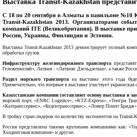
Выставка Transit-Kazakhstan представи
С 18 по 20 сентября в Алматы в павильоне №10 
Transit-Kazakhstan 2013. Организаторами собы
компаний ITE (Великобритания). В выставке прин
России, Украины, Финляндии и Эстонии.
Выставка Transit-Kazakhstan 2013 демонстрирует полный ком
обработки грузов.
Инфраструктуру железнодорожного транспорта
представят
Гележенкеляй», Латвии - «Латвияс Дзельдзельш», а также Росс
Раздел морского транспорта
на выставке этого года буде
Примечательно, что впервые в выставке участвует украинская
Казахстанские компании составляют основу выставки и за
морской порт, «ENRC Logistics», «KTZ-Express», «Тенгри Тран
«Казтранссервис», «Кедентранссервис», «Ломер Поинт Бридж»,
В тройку стран-лидеров по количеству экспонентов на Transit-K
Россия представлена такими крупными компаниями как: «Т
Холдинговая компания» и другие.