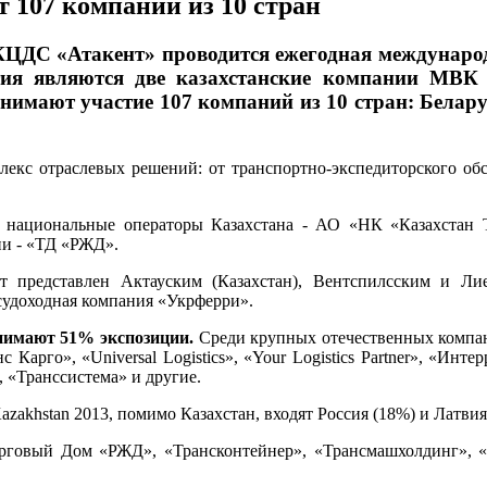
т 107 компаний из 10 стран
КЦДС «Атакент» проводится ежегодная международ
тия являются две казахстанские компании МВК 
имают участие 107 компаний из 10 стран: Белару
плекс отраслевых решений: от транспортно-экспедиторского о
 национальные операторы Казахстана - АО «НК «Казахстан 
ии - «ТД «РЖД».
т представлен Актауским (Казахстан), Вентспилсским и Ли
 судоходная компания «Укрферри».
нимают 51% экспозиции.
Среди крупных отечественных компа
с Карго», «Universal Logistics», «Your Logistics Partner», «Ин
 «Транссистема» и другие.
azakhstan 2013, помимо Казахстан, входят Россия (18%) и Латвия
орговый Дом «РЖД», «Трансконтейнер», «Трансмашхолдинг»