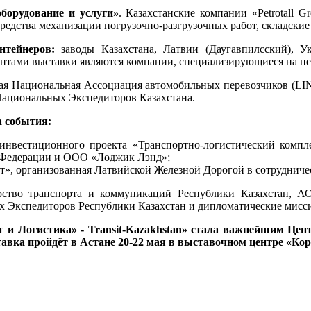
борудование и услуги»
. Казахстанские компании «Petrotall G
редства механизации погрузочно-разгрузочных работ, складски
нтейнеров:
заводы Казахстана, Латвии (Даугавпилсский), У
ентами выставки являются компании, специализирующиеся на пер
кая Национальная Ассоциация автомобильных перевозчиков (LINA
Национальных Экспедиторов Казахстана.
а события:
инвестиционного проекта «Транспортно-логистический комп
й Федерации и ООО «Лоджик Лэнд»;
зит», организованная Латвийской Железной Дорогой в сотрудни
тво транспорта и коммуникаций Республики Казахстан, АО
х Экспедиторов Республики Казахстан и дипломатические мисси
т и Логистика» - Transit-Kazakhstan» стала важнейшим Цен
тавка пройдёт в Астане 20-22 мая в выставочном центре «К