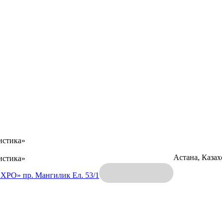
истика»
Астана, Каза
истика»
EXPO»
пр. Мангилик Ел. 53/1