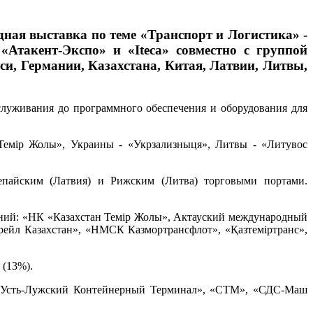
ная выставка по теме «Транспорт и Логистика» -
«Атакент-Экспо» и «Iteca» совместно с группой
си, Германии, Казахстана, Китая, Латвии, Литвы,
бслуживания до программного обеспечения и оборудования для
Темiр Жолы», Украины - «Укрзализныця», Литвы - «Литувос
епайским (Латвия) и Рижским (Литва) торговыми портами.
ний: «НК «Казахстан Темiр Жолы», Актауский международный
террейл Казахстан», «НМСК Казмортрансфлот», «Қазтемiртранс»,
 (13%).
, «Усть-Лужский Контейнерный Терминал», «СТМ», «СДС-Маш