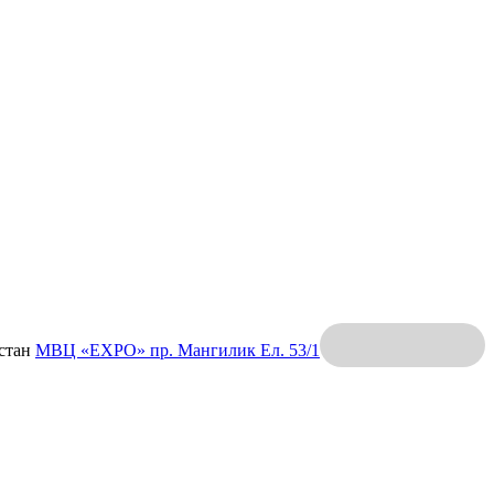
хстан
МВЦ «EXPO»
пр. Мангилик Ел. 53/1