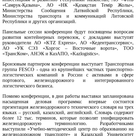
«Самрук-Қазына», АО «НК «Қазақстан Темір Жолы»,
Министерства Сообщения Латвийской Республики,
Министерства транспорта и коммуникаций Литовской
Республики и других организаций.
Панельные сессии конференции будут посвящены вопросам
развития контейнерных перевозок, с докладами выступят
руководители АО «KTZ Express», АО «Кедентранссервис»,
АО «УК СЭЗ «Хоргос – Восточные ворота», ТОО
«ТрансКом», АНЭК и КазАПО, «Kazlogistics».
Бронзовым партнером конференции выступает Транспортная
группа FESCO - одна из крупнейших частных транспортно-
логистических компаний в России с активами в сфере
портового, железнодорожного и интегрированного
логистического бизнеса.
Помимо конференции, в дни работы выставки запланирована
насыщенная деловая программа: впервые состоится
презентация железнодорожного технического словаря на трех
языках – русский, казахский, английский. Словарь содержит
более 12 тыс. терминов, которые позволят унифицировать
железнодорожную терминологию. Разработчиками
выступили «Учебно-методический центр по образованию на
железнодорожном транспорте» и Казахский Университет