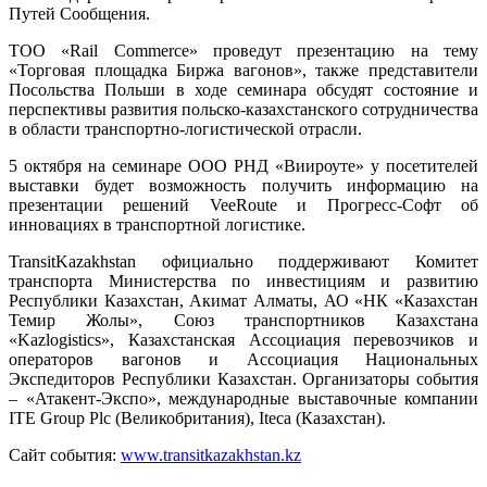
Путей Сообщения.
ТОО «Rail Commerce» проведут презентацию на тему
«Торговая площадка Биржа вагонов», также представители
Посольства Польши в ходе семинара обсудят состояние и
перспективы развития польско-казахстанского сотрудничества
в области транспортно-логистической отрасли.
5 октября на семинаре ООО РНД «Виироуте» у посетителей
выставки будет возможность получить информацию на
презентации решений VeeRoute и Прогресс-Софт об
инновациях в транспортной логистике.
TransitKazakhstan официально поддерживают Комитет
транспорта Министерства по инвестициям и развитию
Республики Казахстан, Акимат Алматы, АО «НК «Казахстан
Темир Жолы», Союз транспортников Казахстана
«Kazlogistics», Казахстанская Ассоциация перевозчиков и
операторов вагонов и Ассоциация Национальных
Экспедиторов Республики Казахстан. Организаторы события
– «Атакент-Экспо», международные выставочные компании
ITE Group Plc (Великобритания), Iteca (Казахстан).
Сайт события:
www.transitkazakhstan.kz