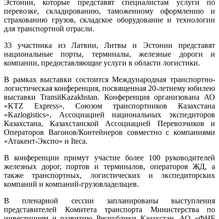
Эстонии, которые представят специалистам услуги по
перевозке, складированию, таможенному оформлению и
страхованию грузов, складское оборудование и технологии
для транспортной отрасли.
33 участника из Латвии, Литвы и Эстонии представят
национальные порты, терминалы, железные дороги и
компании, предоставляющие услуги в области логистики.
В рамках выставки состоится Международная транспортно-
логистическая конференция, посвященная 20-летнему юбилею
выставки TransitKazakhstan. Конференция организована АО
«KTZ Express», Союзом транспортников Казахстана
«Kazlogistics», Ассоциацией национальных экспедиторов
Казахстана, Казахстанской Ассоциацией Перевозчиков и
Операторов Вагонов/Контейнеров совместно с компаниями
«Атакент-Экспо» и Iteca.
В конференции примут участие более 100 руководителей
железных дорог, портов и терминалов, операторов ЖД, а
также транспортных, логистических и экспедиторских
компаний и компаний-грузовладельцев.
В пленарной сессии запланированы выступления
представителей Комитета транспорта Министерства по
инвестициям и развитию Республики Казахстан, АО «ФНБ