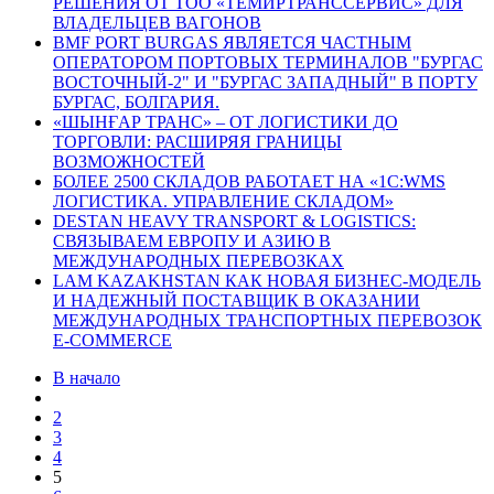
РЕШЕНИЯ ОТ ТОО «ТЕМИРТРАНССЕРВИС» ДЛЯ
ВЛАДЕЛЬЦЕВ ВАГОНОВ
BMF PORT BURGAS ЯВЛЯЕТСЯ ЧАСТНЫМ
ОПЕРАТОРОМ ПОРТОВЫХ ТЕРМИНАЛОВ "БУРГАС
ВОСТОЧНЫЙ-2" И "БУРГАС ЗАПАДНЫЙ" В ПОРТУ
БУРГАС, БОЛГАРИЯ.
«ШЫНҒАР ТРАНС» – ОТ ЛОГИСТИКИ ДО
ТОРГОВЛИ: РАСШИРЯЯ ГРАНИЦЫ
ВОЗМОЖНОСТЕЙ
БОЛЕЕ 2500 СКЛАДОВ РАБОТАЕТ НА «1С:WMS
ЛОГИСТИКА. УПРАВЛЕНИЕ СКЛАДОМ»
DESTAN HEAVY TRANSPORT & LOGISTICS:
СВЯЗЫВАЕМ ЕВРОПУ И АЗИЮ В
МЕЖДУНАРОДНЫХ ПЕРЕВОЗКАХ
LAM KAZAKHSTAN КАК НОВАЯ БИЗНЕС-МОДЕЛЬ
И НАДЕЖНЫЙ ПОСТАВЩИК В ОКАЗАНИИ
МЕЖДУНАРОДНЫХ ТРАНСПОРТНЫХ ПЕРЕВОЗОК
E-COMMERCE
В начало
2
3
4
5