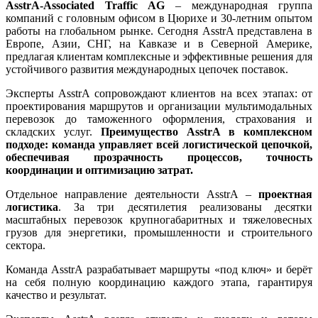
AsstrA-Associated Traffic AG
– международная группа
компаний с головным офисом в Цюрихе и 30-летним опытом
работы на глобальном рынке. Сегодня AsstrA представлена в
Европе, Азии, СНГ, на Кавказе и в Северной Америке,
предлагая клиентам комплексные и эффективные решения для
устойчивого развития международных цепочек поставок.
Эксперты AsstrA сопровождают клиентов на всех этапах: от
проектирования маршрутов и организации мультимодальных
перевозок до таможенного оформления, страхования и
складских услуг.
Преимущество AsstrA в комплексном
подходе: команда управляет всей логистической цепочкой,
обеспечивая прозрачность процессов, точность
координации и оптимизацию затрат.
Отдельное направление деятельности AsstrA –
проектная
логистика
. За три десятилетия реализованы десятки
масштабных перевозок крупногабаритных и тяжеловесных
грузов для энергетики, промышленности и строительного
сектора.
Команда AsstrA разрабатывает маршруты «под ключ» и берёт
на себя полную координацию каждого этапа, гарантируя
качество и результат.