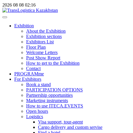
2026
08
08
02:16
Exhibition
About the Exhibition
Exhibition sections
Exhibitors List
Floor Plan
Welcome Letters
Post Show Report
How to get to the Exhibition
Contact
PROGRAMme
For Exhibitors
Book a stand
PARTICIPATION OPTIONS
Partnership opportunities
Marketing instruments
How to use ITECA.EVENTS
Open hours
Logistics
Visa support, tour-agent
Cargo delivery and custom servise
Find a hotel