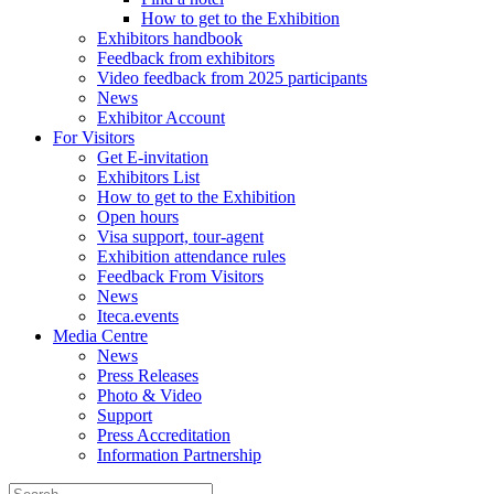
How to get to the Exhibition
Exhibitors handbook
Feedback from exhibitors
Video feedback from 2025 participants
News
Exhibitor Account
For Visitors
Get E-invitation
Exhibitors List
How to get to the Exhibition
Open hours
Visa support, tour-agent
Exhibition attendance rules
Feedback From Visitors
News
Iteca.events
Media Centre
News
Press Releases
Photo & Video
Support
Press Accreditation
Information Partnership