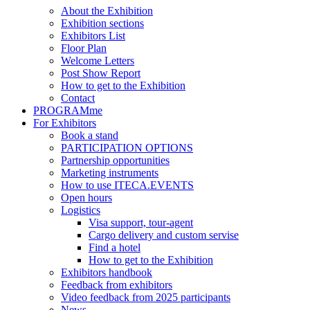
About the Exhibition
Exhibition sections
Exhibitors List
Floor Plan
Welcome Letters
Post Show Report
How to get to the Exhibition
Contact
PROGRAMme
For Exhibitors
Book a stand
PARTICIPATION OPTIONS
Partnership opportunities
Marketing instruments
How to use ITECA.EVENTS
Open hours
Logistics
Visa support, tour-agent
Cargo delivery and custom servise
Find a hotel
How to get to the Exhibition
Exhibitors handbook
Feedback from exhibitors
Video feedback from 2025 participants
News